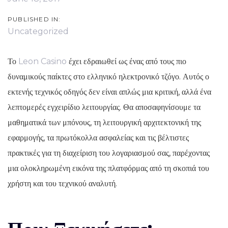
PUBLISHED IN:
Uncategorized
Το
Leon Casino
έχει εδραιωθεί ως ένας από τους πιο
δυναμικούς παίκτες στο ελληνικό ηλεκτρονικό τζόγο. Αυτός ο
εκτενής τεχνικός οδηγός δεν είναι απλώς μια κριτική, αλλά ένα
λεπτομερές εγχειρίδιο λειτουργίας. Θα αποσαφηνίσουμε τα
μαθηματικά των μπόνους, τη λειτουργική αρχιτεκτονική της
εφαρμογής, τα πρωτόκολλα ασφαλείας και τις βέλτιστες
πρακτικές για τη διαχείριση του λογαριασμού σας, παρέχοντας
μια ολοκληρωμένη εικόνα της πλατφόρμας από τη σκοπιά του
χρήστη και του τεχνικού αναλυτή.