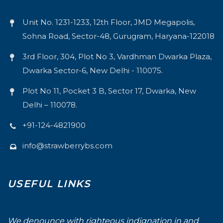
Unit No. 1231-1233, 12th Floor, JMD Megapolis,
Sohna Road, Sector-48, Gurugram, Haryana-122018
3rd Floor, 304, Plot No 3, Vardhman Dwarka Plaza,
Dwarka Sector-6, New Delhi - 110075.
Plot No 11, Pocket 3 B, Sector 17, Dwarka, New
Delhi – 110078.
+91-124-4821900
info@strawberrybs.com
USEFUL LINKS
We denounce with righteous indignation in and