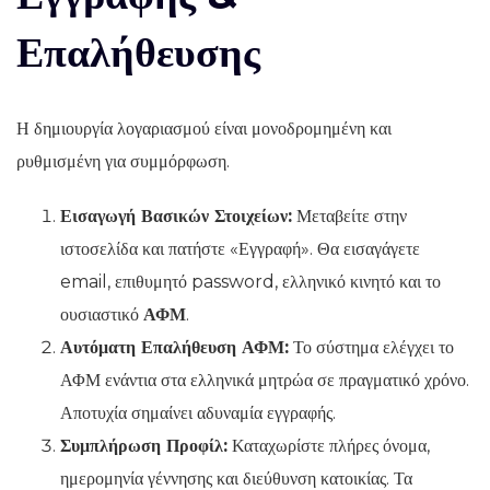
Επαλήθευσης
Η δημιουργία λογαριασμού είναι μονοδρομημένη και
ρυθμισμένη για συμμόρφωση.
Εισαγωγή Βασικών Στοιχείων:
Μεταβείτε στην
ιστοσελίδα και πατήστε «Εγγραφή». Θα εισαγάγετε
email, επιθυμητό password, ελληνικό κινητό και το
ουσιαστικό
ΑΦΜ
.
Αυτόματη Επαλήθευση ΑΦΜ:
Το σύστημα ελέγχει το
ΑΦΜ ενάντια στα ελληνικά μητρώα σε πραγματικό χρόνο.
Αποτυχία σημαίνει αδυναμία εγγραφής.
Συμπλήρωση Προφίλ:
Καταχωρίστε πλήρες όνομα,
ημερομηνία γέννησης και διεύθυνση κατοικίας. Τα