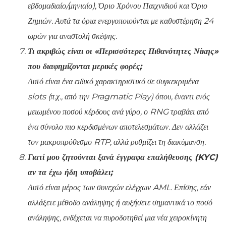
εβδομαδιαίο/μηνιαίο), Όριο Χρόνου Παιχνιδιού και Όριο
Ζημιών. Αυτά τα όρια ενεργοποιούνται με καθυστέρηση 24
ωρών για αναστολή σκέψης.
Τι ακριβώς είναι οι «Περισσότερες Πιθανότητες Νίκης»
που διαφημίζονται μερικές φορές;
Αυτό είναι ένα ειδικό χαρακτηριστικό σε συγκεκριμένα
slots (π.χ., από την Pragmatic Play) όπου, έναντι ενός
μειωμένου ποσού κέρδους ανά γύρο, ο RNG τραβάει από
ένα σύνολο πιο κερδισμένων αποτελεσμάτων. Δεν αλλάζει
τον μακροπρόθεσμο RTP, αλλά ρυθμίζει τη διακύμανση.
Γιατί μου ζητούνται ξανά έγγραφα επαλήθευσης (KYC)
αν τα έχω ήδη υποβάλει;
Αυτό είναι μέρος των συνεχών ελέγχων AML. Επίσης, εάν
αλλάξετε μέθοδο ανάληψης ή αυξήσετε σημαντικά το ποσό
ανάληψης, ενδέχεται να πυροδοτηθεί μια νέα χειροκίνητη