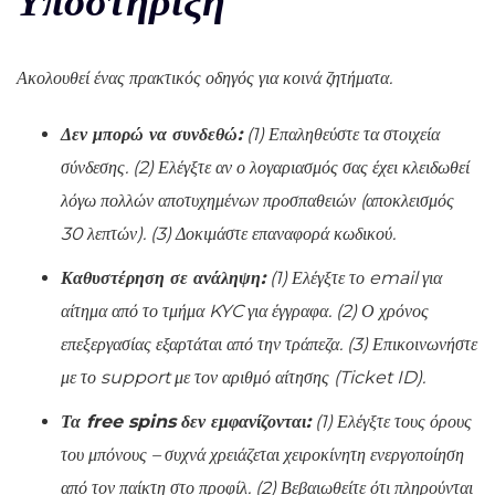
Υποστήριξη
Ακολουθεί ένας πρακτικός οδηγός για κοινά ζητήματα.
Δεν μπορώ να συνδεθώ:
(1) Επαληθεύστε τα στοιχεία
σύνδεσης. (2) Ελέγξτε αν ο λογαριασμός σας έχει κλειδωθεί
λόγω πολλών αποτυχημένων προσπαθειών (αποκλεισμός
30 λεπτών). (3) Δοκιμάστε επαναφορά κωδικού.
Καθυστέρηση σε ανάληψη:
(1) Ελέγξτε το email για
αίτημα από το τμήμα KYC για έγγραφα. (2) Ο χρόνος
επεξεργασίας εξαρτάται από την τράπεζα. (3) Επικοινωνήστε
με το support με τον αριθμό αίτησης (Ticket ID).
Τα free spins δεν εμφανίζονται:
(1) Ελέγξτε τους όρους
του μπόνους – συχνά χρειάζεται χειροκίνητη ενεργοποίηση
από τον παίκτη στο προφίλ. (2) Βεβαιωθείτε ότι πληρούνται