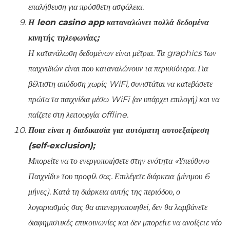
επαλήθευση για πρόσθετη ασφάλεια.
Η
leon casino app
καταναλώνει πολλά δεδομένα
κινητής τηλεφωνίας;
Η κατανάλωση δεδομένων είναι μέτρια. Τα graphics των
παιχνιδιών είναι που καταναλώνουν τα περισσότερα. Για
βέλτιστη απόδοση χωρίς WiFi, συνιστάται να κατεβάσετε
πρώτα τα παιχνίδια μέσω WiFi (αν υπάρχει επιλογή) και να
παίζετε στη λειτουργία offline.
Ποια είναι η διαδικασία για αυτόματη αυτοεξαίρεση
(self-exclusion);
Μπορείτε να το ενεργοποιήσετε στην ενότητα «Υπεύθυνο
Παιχνίδι» του προφίλ σας. Επιλέγετε διάρκεια (μίνιμου 6
μήνες). Κατά τη διάρκεια αυτής της περιόδου, ο
λογαριασμός σας θα απενεργοποιηθεί, δεν θα λαμβάνετε
διαφημιστικές επικοινωνίες και δεν μπορείτε να ανοίξετε νέο