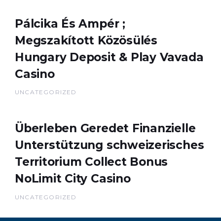
Pálcika És Ampér ;
Megszakított Közösülés
Hungary Deposit & Play Vavada
Casino
UNCATEGORIZED
Überleben Geredet Finanzielle
Unterstützung schweizerisches
Territorium Collect Bonus
NoLimit City Casino
UNCATEGORIZED