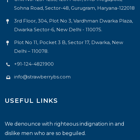
Sohna Road, Sector-48, Gurugram, Haryana-122018
3rd Floor, 304, Plot No 3, Vardhman Dwarka Plaza,
Dwarka Sector-6, New Delhi - 110075.
Plot No 11, Pocket 3 B, Sector 17, Dwarka, New
Delhi – 110078.
+91-124-4821900
info@strawberrybs.com
USEFUL LINKS
We denounce with righteous indignation in and
dislike men who are so beguiled.