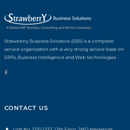
Strawberry Business Solutions (SBS) is a complete
service organization with a very strong service base on
ERPs, Business Intelligence and Web technologies.
CONTACT US
Unit No. 1231-1233, 12th Floor, JMD Megapolis,