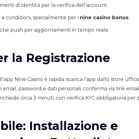
nti di identità per la verifica dell’account.
i e condizioni, specialmente per i
nine casino bonus
.
ifiche push per aggiornamenti in tempo reale.
er la Registrazione
l’app Nine Casino è rapida: scarica l’app dallo store ufficia
sci email, password e dati personali, conferma via link emai
 richiede circa 3 minuti, con verifica KYC obbligatoria per p
ile: Installazione e