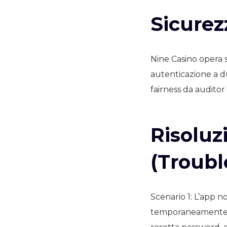
Sicurez
Nine Casino opera s
autenticazione a du
fairness da auditor
Risoluz
(Troubl
Scenario 1: L’app no
temporaneamente, e r