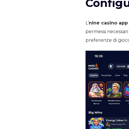
Configu
L’
nine casino app
permessi necessari 
preferenze di gioco