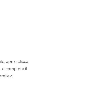
le, apri e clicca
l, e completa il
relievi.