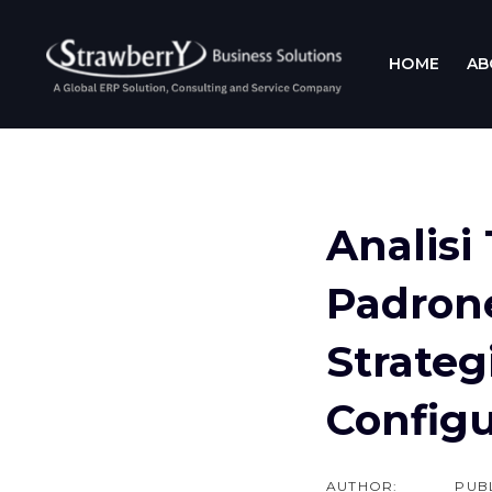
Skip
Skip
links
to
HOME
AB
primary
navigation
Post
Skip
to
navigat
content
Analisi
Padrone
Strateg
Configu
AUTHOR:
PUB