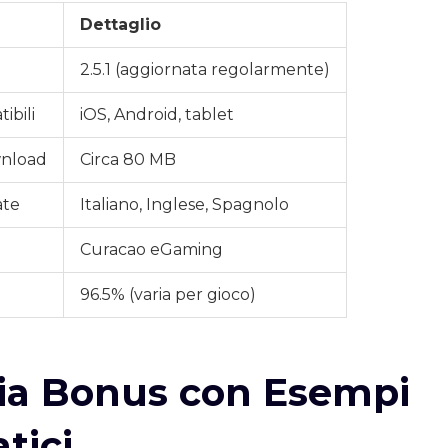
Dettaglio
2.5.1 (aggiornata regolarmente)
ibili
iOS, Android, tablet
nload
Circa 80 MB
ate
Italiano, Inglese, Spagnolo
Curacao eGaming
96.5% (varia per gioco)
gia Bonus con Esempi
tici