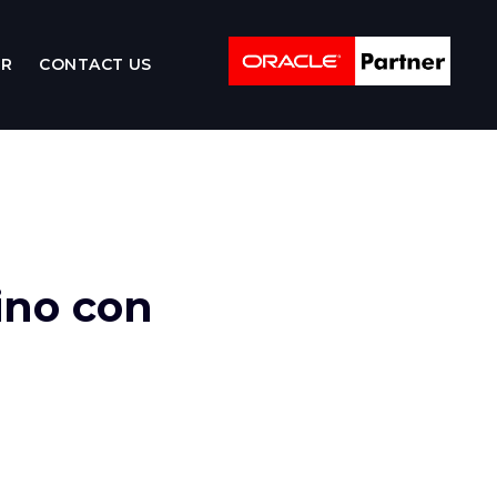
ER
CONTACT US
ino con