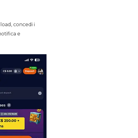
load, concedi i
otifica e