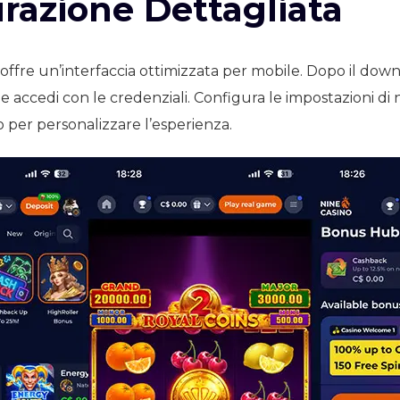
razione Dettagliata
offre un’interfaccia ottimizzata per mobile. Dopo il down
e accedi con le credenziali. Configura le impostazioni di n
 per personalizzare l’esperienza.