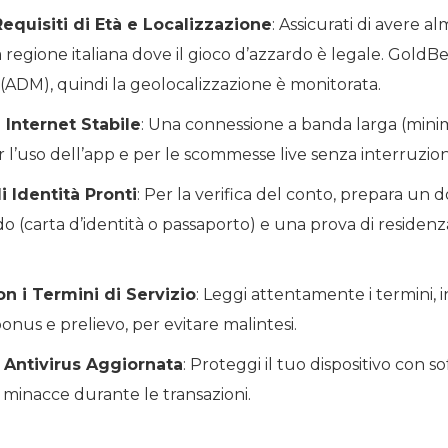
Requisiti di Età e Localizzazione
: Assicurati di avere a
a regione italiana dove il gioco d’azzardo è legale. GoldB
(ADM), quindi la geolocalizzazione è monitorata.
Internet Stabile
: Una connessione a banda larga (mini
r l’uso dell’app e per le scommesse live senza interruzion
 Identità Pronti
: Per la verifica del conto, prepara u
ido (carta d’identità o passaporto) e una prova di residen
on i Termini di Servizio
: Leggi attentamente i termini, i
bonus e prelievo, per evitare malintesi.
e Antivirus Aggiornata
: Proteggi il tuo dispositivo con s
 minacce durante le transazioni.