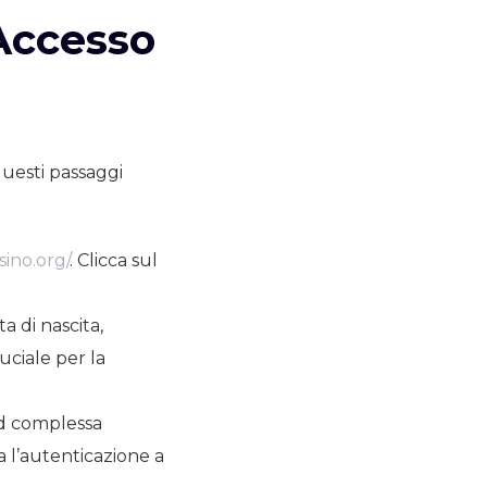
Accesso
questi passaggi
sino.org/
. Clicca sul
a di nascita,
uciale per la
d complessa
a l’autenticazione a