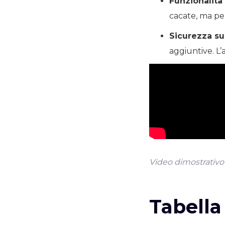
Funzionalità 
cacate, ma pe
Sicurezza su
aggiuntive. L’a
Video dimostrativo
Tabella