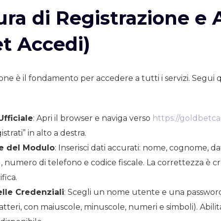
ra di Registrazione e 
t Accedi)
zione è il fondamento per accedere a tutti i servizi. Segui 
 Ufficiale
: Apri il browser e naviga verso
https://goldbetca
trati” in alto a destra.
e del Modulo
: Inserisci dati accurati: nome, cognome, dat
l, numero di telefono e codice fiscale. La correttezza è cr
fica.
lle Credenziali
: Scegli un nome utente e una passwor
tteri, con maiuscole, minuscole, numeri e simboli). Abilit