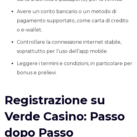
Avere un conto bancario o un metodo di
pagamento supportato, come carta di credito
o e-wallet.
Controllare la connessione internet stabile,
soprattutto per l’uso dell’app mobile.
Leggere i termini e condizioni, in particolare per
bonus e prelievi.
Registrazione su
Verde Casino: Passo
dopo Passo