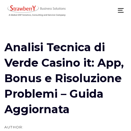
Skip
Skip
links
to
To
primary
nav
Post
navigation
navigation
Skip
Analisi Tecnica di
to
Verde Casino it: App,
content
Bonus e Risoluzione
Problemi – Guida
Aggiornata
AUTHOR: