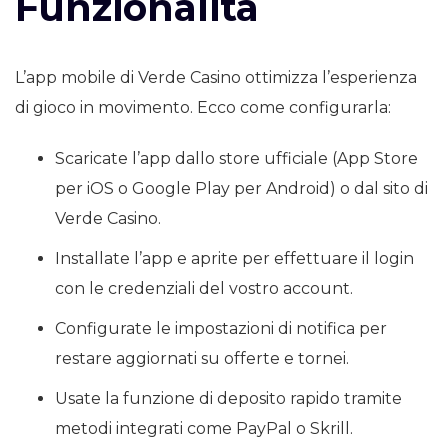
Funzionalità
L’app mobile di Verde Casino ottimizza l’esperienza
di gioco in movimento. Ecco come configurarla:
Scaricate l’app dallo store ufficiale (App Store
per iOS o Google Play per Android) o dal sito di
Verde Casino.
Installate l’app e aprite per effettuare il login
con le credenziali del vostro account.
Configurate le impostazioni di notifica per
restare aggiornati su offerte e tornei.
Usate la funzione di deposito rapido tramite
metodi integrati come PayPal o Skrill.