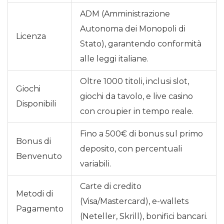
ADM (Amministrazione
Autonoma dei Monopoli di
Licenza
Stato), garantendo conformità
alle leggi italiane.
Oltre 1000 titoli, inclusi slot,
Giochi
giochi da tavolo, e live casino
Disponibili
con croupier in tempo reale.
Fino a 500€ di bonus sul primo
Bonus di
deposito, con percentuali
Benvenuto
variabili.
Carte di credito
Metodi di
(Visa/Mastercard), e-wallets
Pagamento
(Neteller, Skrill), bonifici bancari.