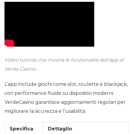
Video tutorial che mostra le funzionalità dell’app di
Verde Casino.
L’app include giochi come slot, roulette e blackjack,
con performance fluide su dispositivi moderni.
VerdeCasino garantisce aggiornamenti regolari per
migliorare la sicurezza e l’usabilità.
Specifica
Dettaglio