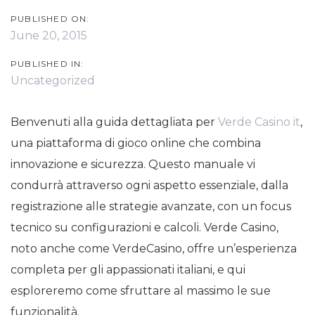
PUBLISHED ON:
June 20, 2015
PUBLISHED IN:
Uncategorized
Benvenuti alla guida dettagliata per
Verde Casino it
,
una piattaforma di gioco online che combina
innovazione e sicurezza. Questo manuale vi
condurrà attraverso ogni aspetto essenziale, dalla
registrazione alle strategie avanzate, con un focus
tecnico su configurazioni e calcoli. Verde Casino,
noto anche come VerdeCasino, offre un’esperienza
completa per gli appassionati italiani, e qui
esploreremo come sfruttare al massimo le sue
funzionalità.