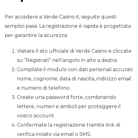
Per accedere a Verde Casino it, seguite questi
semplici passi. La registrazione è rapida e progettata
per garantire la sicurezza:
Visitate il sito ufficiale di Verde Casino e cliccate
su “Registrati” nell’angolo in alto a destra.
Compilate il modulo con dati personali accurati:
nome, cognome, data di nascita, indirizzo email
e numero di telefono.
Create una password forte, combinando
lettere, numeri e simboli per proteggere il
vostro account.
Confermate la registrazione tramite link di
verifica inviato via email o SMS.