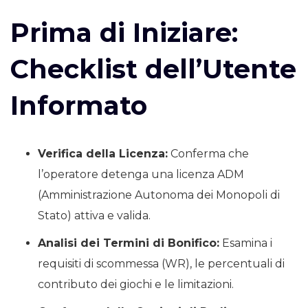
Prima di Iniziare:
Checklist dell’Utente
Informato
Verifica della Licenza:
Conferma che
l’operatore detenga una licenza ADM
(Amministrazione Autonoma dei Monopoli di
Stato) attiva e valida.
Analisi dei Termini di Bonifico:
Esamina i
requisiti di scommessa (WR), le percentuali di
contributo dei giochi e le limitazioni.