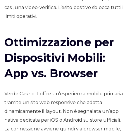
casi, una video-verifica. L’esito positivo sblocca tutti i
limiti operativi.
Ottimizzazione per
Dispositivi Mobili:
App vs. Browser
Verde Casino it offre un’esperienza mobile primaria
tramite un sito web responsive che adatta
dinamicamente il layout. Non è segnalata un’app
nativa dedicata per iOS o Android su store ufficiali.
La connessione avviene quindi via browser mobile,