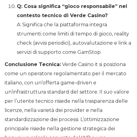
Q: Cosa significa “gioco responsabile” nel
contesto tecnico di Verde Casino?
A: Significa che la piattaforma integra
strumenti come limiti di tempo di gioco, reality
check (avvisi periodici), autovalutazione e link a
servizi di supporto come GamStop.
Conclusione Tecnica:
Verde Casino it si posiziona
come un operatore regolamentato per il mercato
italiano, con un’offerta game-driven e
un’infrastruttura standard del settore. Il suo valore
per l’utente tecnico risiede nella trasparenza delle
licenze, nella varietà dei provider e nella
standardizzazione dei processi. L’ottimizzazione
principale risiede nella gestione strategica dei