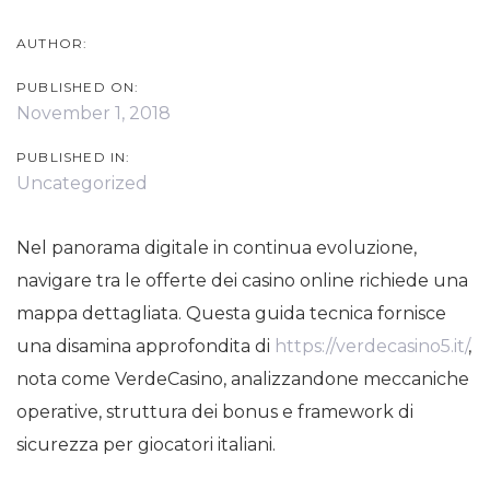
AUTHOR:
PUBLISHED ON:
November 1, 2018
PUBLISHED IN:
Uncategorized
Nel panorama digitale in continua evoluzione,
navigare tra le offerte dei casino online richiede una
mappa dettagliata. Questa guida tecnica fornisce
una disamina approfondita di
https://verdecasino5.it/
,
nota come VerdeCasino, analizzandone meccaniche
operative, struttura dei bonus e framework di
sicurezza per giocatori italiani.