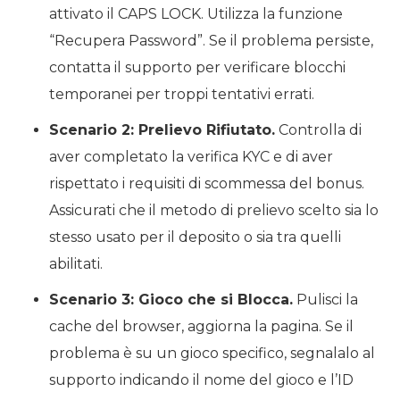
attivato il CAPS LOCK. Utilizza la funzione
“Recupera Password”. Se il problema persiste,
contatta il supporto per verificare blocchi
temporanei per troppi tentativi errati.
Scenario 2: Prelievo Rifiutato.
Controlla di
aver completato la verifica KYC e di aver
rispettato i requisiti di scommessa del bonus.
Assicurati che il metodo di prelievo scelto sia lo
stesso usato per il deposito o sia tra quelli
abilitati.
Scenario 3: Gioco che si Blocca.
Pulisci la
cache del browser, aggiorna la pagina. Se il
problema è su un gioco specifico, segnalalo al
supporto indicando il nome del gioco e l’ID