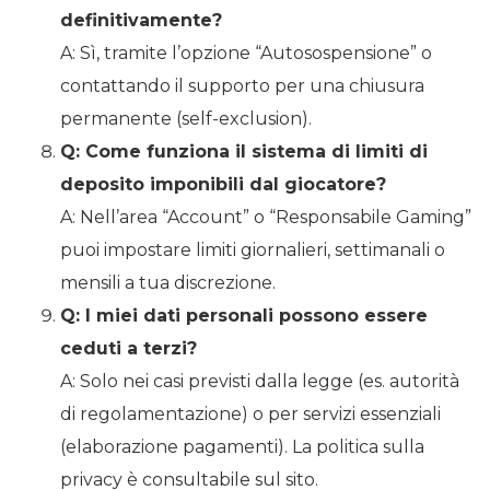
definitivamente?
A: Sì, tramite l’opzione “Autosospensione” o
contattando il supporto per una chiusura
permanente (self-exclusion).
Q: Come funziona il sistema di limiti di
deposito imponibili dal giocatore?
A: Nell’area “Account” o “Responsabile Gaming”
puoi impostare limiti giornalieri, settimanali o
mensili a tua discrezione.
Q: I miei dati personali possono essere
ceduti a terzi?
A: Solo nei casi previsti dalla legge (es. autorità
di regolamentazione) o per servizi essenziali
(elaborazione pagamenti). La politica sulla
privacy è consultabile sul sito.