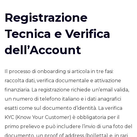
Registrazione
Tecnica e Verifica
dell’Account
Il processo di onboarding si articola in tre fasi:
raccolta dati, verifica documentale e attivazione
finanziaria. La registrazione richiede un’email valida,
un numero di telefono italiano e i dati anagrafici
esatti come sul documento d’identità. La verifica
KYC (Know Your Customer) è obbligatoria per il
primo prelievo e può includere l’invio di una foto del
documento, un proof of address (bolletta) e, in rari