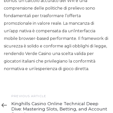
bonus: un calcolo accurato del WR e una
comprensione delle politiche di prelievo sono
fondamentali per trasformare l’offerta
promozionale in valore reale. La mancanza di
un’app nativa è compensata da un’interfaccia
mobile browser-based performante. Il framework di
sicurezza è solido e conforme agli obblighi di legge,
rendendo Verde Casino una scelta valida per
giocatori italiani che privilegiano la conformità
normativa e un’esperienza di gioco diretta.
Previous
PREVIOUS ARTICLE
Article
Kinghills Casino Online Technical Deep
Dive: Mastering Slots, Betting, and Account