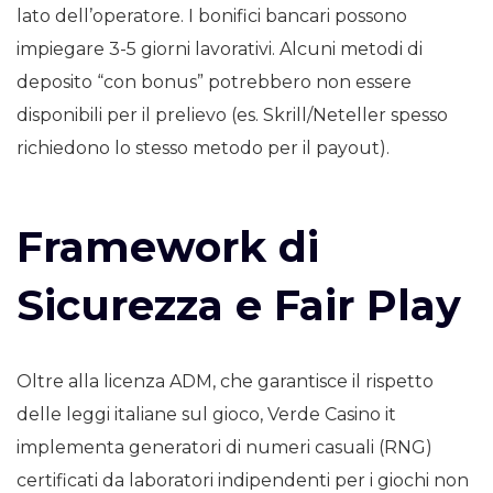
lato dell’operatore. I bonifici bancari possono
impiegare 3-5 giorni lavorativi. Alcuni metodi di
deposito “con bonus” potrebbero non essere
disponibili per il prelievo (es. Skrill/Neteller spesso
richiedono lo stesso metodo per il payout).
Framework di
Sicurezza e Fair Play
Oltre alla licenza ADM, che garantisce il rispetto
delle leggi italiane sul gioco, Verde Casino it
implementa generatori di numeri casuali (RNG)
certificati da laboratori indipendenti per i giochi non