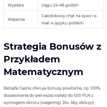
Wypłata
ciągu 24-48 godzin
Całodobowy chat na żywo i e-
Wsparcie
mail w języku polskim
Strategia Bonusów z
Przykładem
Matematycznym
Betsafe Casino oferuje bonusy powitalne, np. 100%
dopasowania do pierwszej wpłaty do 500 PLN z
wymogiem obrotu (wagering) 35x. Aby obliczyć