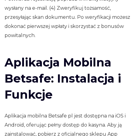
wysłany na e-mail. (4) Zweryfikuj tożsamość,
przesyłając skan dokumentu. Po weryfikacji możesz
dokonać pierwszej wpłaty i skorzystać z bonusów
powitalnych.
Aplikacja Mobilna
Betsafe: Instalacja i
Funkcje
Aplikacja mobilna Betsafe pl jest dostępna na iOS i
Android, oferując pełny dostęp do kasyna. Aby ją
zainstalować, pobierz z oficjalnego sklepu App