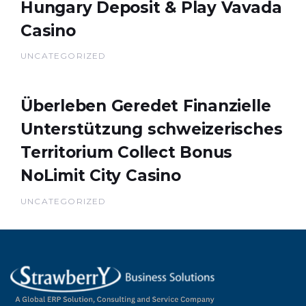
Hungary Deposit & Play Vavada
Casino
UNCATEGORIZED
Überleben Geredet Finanzielle
Unterstützung schweizerisches
Territorium Collect Bonus
NoLimit City Casino
UNCATEGORIZED