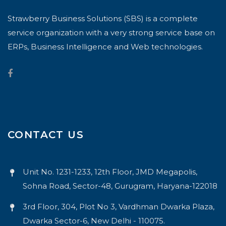
Strawberry Business Solutions (SBS) is a complete
service organization with a very strong service base on
ERPs, Business Intelligence and Web technologies.
CONTACT US
Unit No. 1231-1233, 12th Floor, JMD Megapolis,
Sohna Road, Sector-48, Gurugram, Haryana-122018
3rd Floor, 304, Plot No 3, Vardhman Dwarka Plaza,
Dwarka Sector-6, New Delhi - 110075.