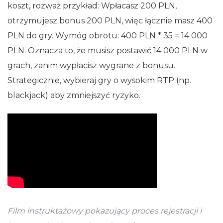
koszt, rozważ przykład: Wpłacasz 200 PLN,
otrzymujesz bonus 200 PLN, więc łącznie masz 400
PLN do gry. Wymóg obrotu: 400 PLN * 35 = 14 000
PLN. Oznacza to, że musisz postawić 14 000 PLN w
grach, zanim wypłacisz wygrane z bonusu.
Strategicznie, wybieraj gry o wysokim RTP (np.
blackjack) aby zmniejszyć ryzyko.
Film instruktażowy pokazujący proces rejestracji i