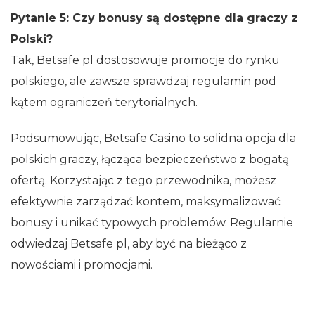
Pytanie 5: Czy bonusy są dostępne dla graczy z
Polski?
Tak, Betsafe pl dostosowuje promocje do rynku
polskiego, ale zawsze sprawdzaj regulamin pod
kątem ograniczeń terytorialnych.
Podsumowując, Betsafe Casino to solidna opcja dla
polskich graczy, łącząca bezpieczeństwo z bogatą
ofertą. Korzystając z tego przewodnika, możesz
efektywnie zarządzać kontem, maksymalizować
bonusy i unikać typowych problemów. Regularnie
odwiedzaj Betsafe pl, aby być na bieżąco z
nowościami i promocjami.