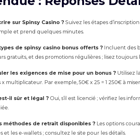
ndue : Réponses Détai
rire sur Spinsy Casino ?
Suivez les étapes d’inscription
 simple et prend quelques minutes.
 types de spinsy casino bonus offerts ?
Incluent des 
s gratuits, et des promotions régulières ; lisez toujours l
ler les exigences de mise pour un bonus ?
Utilisez l
 multiplicateur. Par exemple, 50€ x 25 = 1 250€ à miser
st-il sûr et légal ?
Oui, s’il est licencié ; vérifiez les in
iée.
es méthodes de retrait disponibles ?
Les options coura
et les e-wallets ; consultez le site pour les détails.