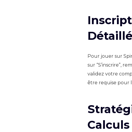
Inscrip
Détaill
Pour jouer sur Spins
sur “S’inscrire”, re
validez votre compt
être requise pour 
Stratég
Calculs