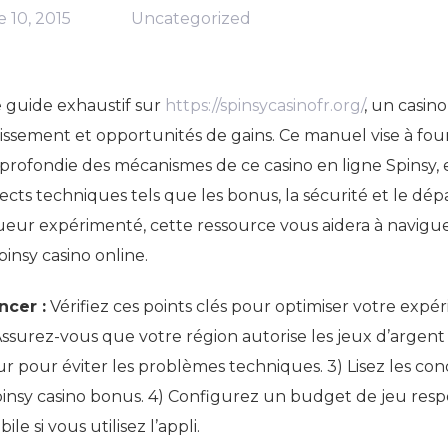
 10, 2015
Uncategorized
 guide exhaustif sur
https://spinsycasinofr.org/
, un casin
issement et opportunités de gains. Ce manuel vise à fou
rofondie des mécanismes de ce casino en ligne Spinsy,
spects techniques tels que les bonus, la sécurité et le d
ueur expérimenté, cette ressource vous aidera à navigu
pinsy casino online.
cer :
Vérifiez ces points clés pour optimiser votre expér
 Assurez-vous que votre région autorise les jeux d’argent e
r pour éviter les problèmes techniques. 3) Lisez les con
pinsy casino bonus. 4) Configurez un budget de jeu respo
le si vous utilisez l’appli.