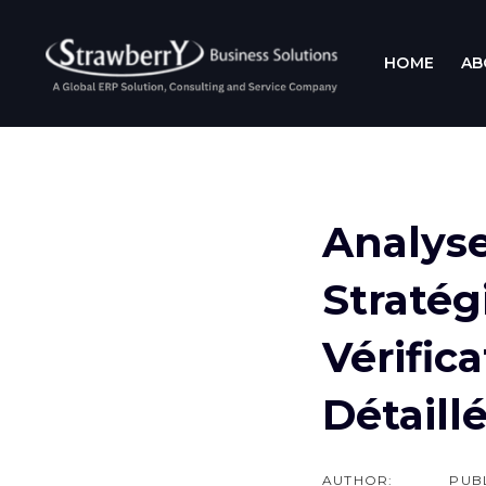
Skip
Skip
links
to
HOME
AB
primary
navigation
Post
Skip
to
navigat
content
Analyse
Stratég
Vérific
Détaill
AUTHOR:
PUB