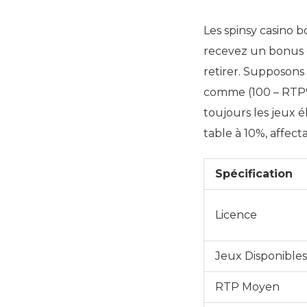
Les spinsy casino 
recevez un bonus 
retirer. Supposons
comme (100 – RTP%)
toujours les jeux é
table à 10%, affecta
Spécification
Licence
Jeux Disponibles
RTP Moyen