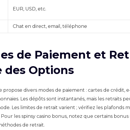
EUR, USD, etc.
Chat en direct, email, téléphone
s de Paiement et Retra
 des Options
ne propose divers modes de paiement : cartes de crédit,
onnaies. Les dépôts sont instantanés, mais les retraits p
ode. Les limites de retrait varient ; vérifiez les plafonds
s. Pour les spinsy casino bonus, notez que certains bonu
méthodes de retrait.