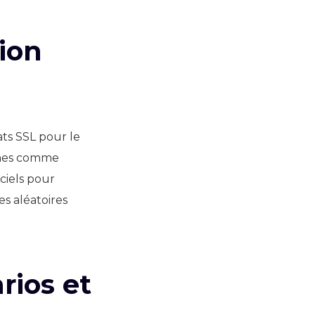
tion
cats SSL pour le
smes comme
iciels pour
es aléatoires
rios et