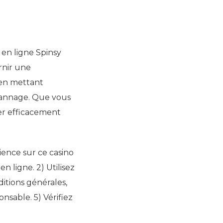
o en ligne Spinsy
rnir une
 en mettant
épannage. Que vous
er efficacement
ience sur ce casino
n ligne. 2) Utilisez
ditions générales,
nsable. 5) Vérifiez