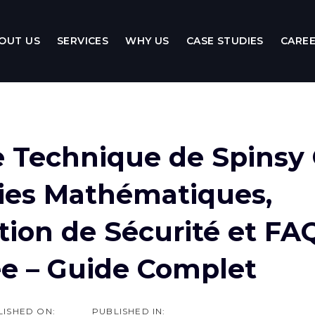
OUT US
SERVICES
WHY US
CASE STUDIES
CARE
ion
 Technique de Spinsy 
ies Mathématiques,
ation de Sécurité et FA
ée – Guide Complet
LISHED ON:
PUBLISHED IN: