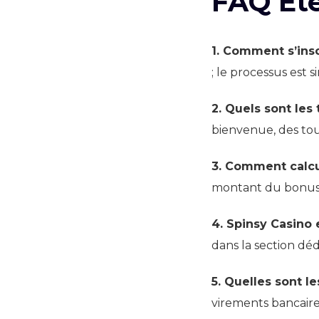
FAQ Éte
1. Comment s’insc
; le processus est
2. Quels sont les
bienvenue, des tour
3. Comment calcu
montant du bonus x
4. Spinsy Casino e
dans la section déd
5. Quelles sont l
virements bancaires 