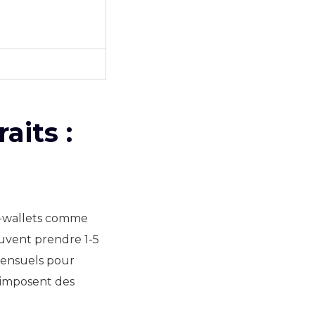
its :
 e-wallets comme
euvent prendre 1-5
 mensuels pour
s imposent des