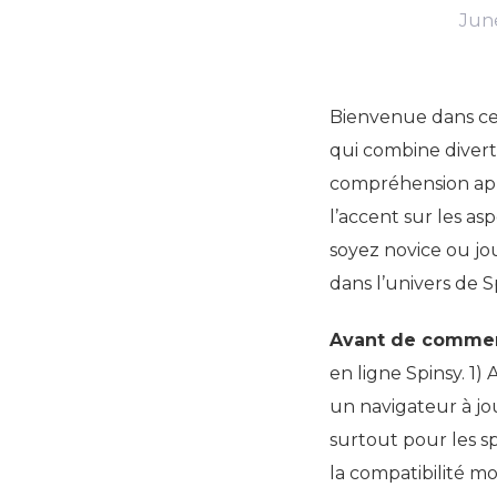
June
Bienvenue dans ce
qui combine divert
compréhension app
l’accent sur les a
soyez novice ou jo
dans l’univers de S
Avant de commen
en ligne Spinsy. 1)
un navigateur à jou
surtout pour les s
la compatibilité mobi