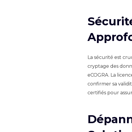
Sécurité
Approf
La sécurité est cruc
cryptage des donn
eCOGRA. La licence d
confirmer sa validi
certifiés pour assur
Dépanna