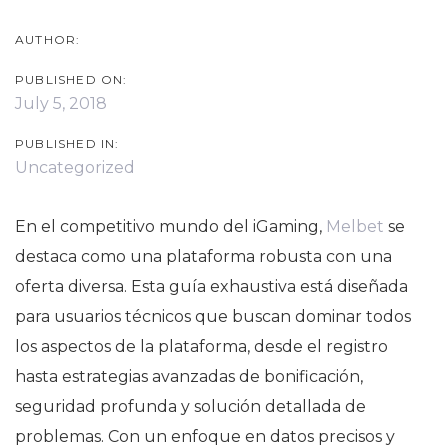
AUTHOR:
PUBLISHED ON:
July 5, 2018
PUBLISHED IN:
Uncategorized
En el competitivo mundo del iGaming,
Melbet
se
destaca como una plataforma robusta con una
oferta diversa. Esta guía exhaustiva está diseñada
para usuarios técnicos que buscan dominar todos
los aspectos de la plataforma, desde el registro
hasta estrategias avanzadas de bonificación,
seguridad profunda y solución detallada de
problemas. Con un enfoque en datos precisos y