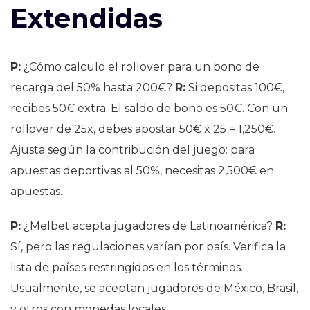
Extendidas
P:
¿Cómo calculo el rollover para un bono de
recarga del 50% hasta 200€?
R:
Si depositas 100€,
recibes 50€ extra. El saldo de bono es 50€. Con un
rollover de 25x, debes apostar 50€ x 25 = 1,250€.
Ajusta según la contribución del juego: para
apuestas deportivas al 50%, necesitas 2,500€ en
apuestas.
P:
¿Melbet acepta jugadores de Latinoamérica?
R:
Sí, pero las regulaciones varían por país. Verifica la
lista de países restringidos en los términos.
Usualmente, se aceptan jugadores de México, Brasil,
y otros con monedas locales.