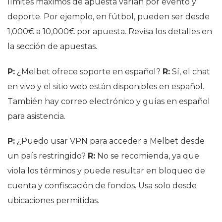
límites máximos de apuesta varían por evento y
deporte. Por ejemplo, en fútbol, pueden ser desde
1,000€ a 10,000€ por apuesta. Revisa los detalles en
la sección de apuestas.
P:
¿Melbet ofrece soporte en español?
R:
Sí, el chat
en vivo y el sitio web están disponibles en español.
También hay correo electrónico y guías en español
para asistencia.
P:
¿Puedo usar VPN para acceder a Melbet desde
un país restringido?
R:
No se recomienda, ya que
viola los términos y puede resultar en bloqueo de
cuenta y confiscación de fondos. Usa solo desde
ubicaciones permitidas.