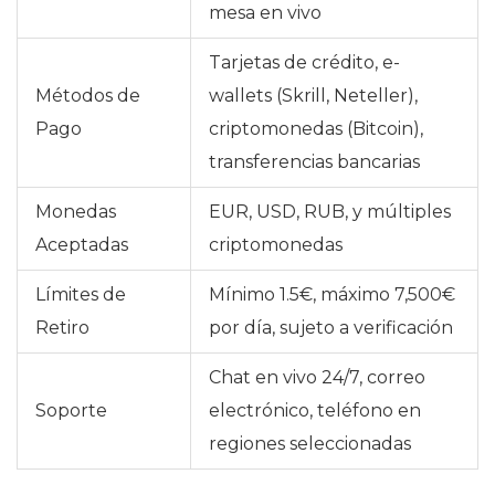
mesa en vivo
Tarjetas de crédito, e-
Métodos de
wallets (Skrill, Neteller),
Pago
criptomonedas (Bitcoin),
transferencias bancarias
Monedas
EUR, USD, RUB, y múltiples
Aceptadas
criptomonedas
Límites de
Mínimo 1.5€, máximo 7,500€
Retiro
por día, sujeto a verificación
Chat en vivo 24/7, correo
Soporte
electrónico, teléfono en
regiones seleccionadas