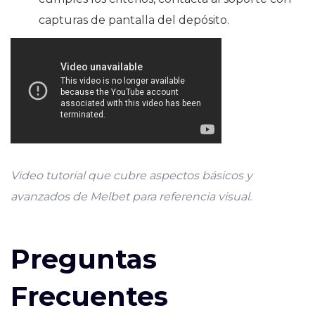
capturas de pantalla del depósito.
Video tutorial que cubre aspectos básicos y
avanzados de Melbet para referencia visual.
Preguntas
Frecuentes