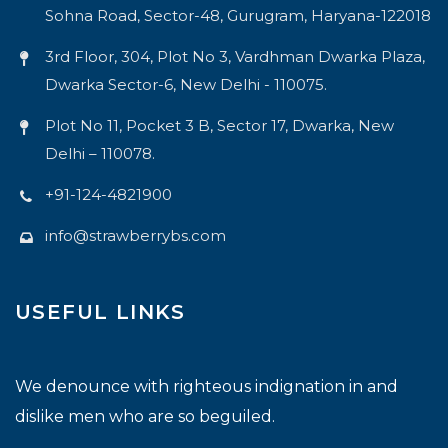
Sohna Road, Sector-48, Gurugram, Haryana-122018
3rd Floor, 304, Plot No 3, Vardhman Dwarka Plaza,
Dwarka Sector-6, New Delhi - 110075.
Plot No 11, Pocket 3 B, Sector 17, Dwarka, New
Delhi – 110078.
+91-124-4821900
info@strawberrybs.com
USEFUL LINKS
We denounce with righteous indignation in and
dislike men who are so beguiled.