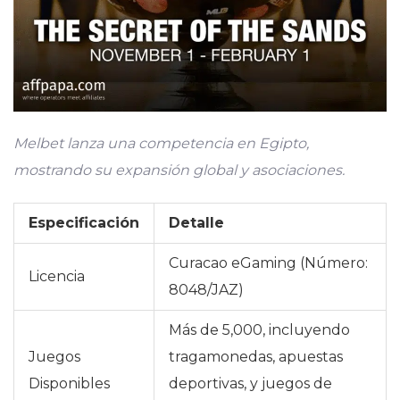
Melbet lanza una competencia en Egipto,
mostrando su expansión global y asociaciones.
Especificación
Detalle
Curacao eGaming (Número:
Licencia
8048/JAZ)
Más de 5,000, incluyendo
Juegos
tragamonedas, apuestas
Disponibles
deportivas, y juegos de