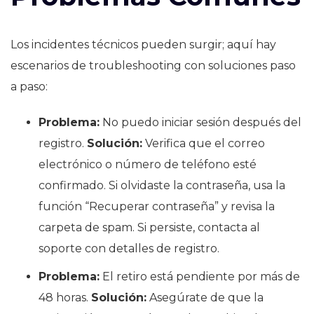
Los incidentes técnicos pueden surgir; aquí hay
escenarios de troubleshooting con soluciones paso
a paso:
Problema:
No puedo iniciar sesión después del
registro.
Solución:
Verifica que el correo
electrónico o número de teléfono esté
confirmado. Si olvidaste la contraseña, usa la
función “Recuperar contraseña” y revisa la
carpeta de spam. Si persiste, contacta al
soporte con detalles de registro.
Problema:
El retiro está pendiente por más de
48 horas.
Solución:
Asegúrate de que la