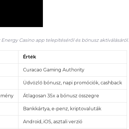
Energy Casino app telepítéséről és bónusz aktiválásáról.
Érték
Curacao Gaming Authority
Üdvözlő bónusz, napi promóciók, cashback
elmény
Átlagosan 35x a bónusz összegre
Bankkártya, e-penz, kriptovaluták
g
Android, iOS, asztali verzió