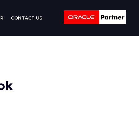
ER
CONTACT US
ok