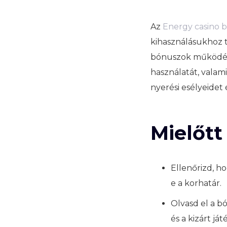
Az
Energy casino 
kihasználásukhoz 
bónuszok működésé
használatát, valami
nyerési esélyeidet 
Mielőtt
Ellenőrizd, h
e a korhatár.
Olvasd el a b
és a kizárt ját