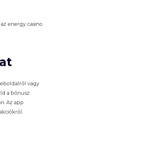
 az energy casino
at
weboldalról vagy
áld a bónusz
an. Az app
akciókról.