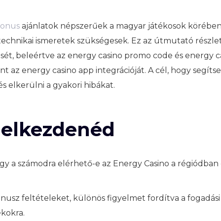
bonus
ajánlatok népszerűek a magyar játékosok körében,
technikai ismeretek szükségesek. Ez az útmutató részle
t, beleértve az energy casino promo code és energy c
nt az energy casino app integrációját. A cél, hogy segítse
és elkerülni a gyakori hibákat.
 elkezdenéd
ogy a számodra elérhető-e az Energy Casino a régiódban
ónusz feltételeket, különös figyelmet fordítva a fogadá
ékokra.