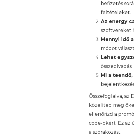
befizetés sor
feltételeket.
Az energy c
szoftvereket h
Mennyi idő a
módot választ
Lehet egysze
összeolvadási s
Mi a teendő,
bejelentkezési
Összefoglalva, az 
közelíted meg őket
ellenőrizd a promó
code-okért. Ez az 
a szórakozást.