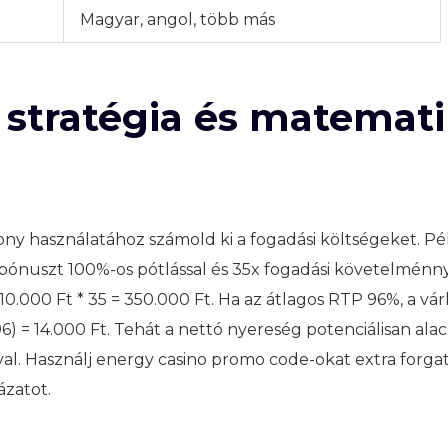
Magyar, angol, több más
stratégia és matemati
y használatához számold ki a fogadási költségeket. Pé
bónuszt 100%-os pótlással és 35x fogadási követelménnye
0.000 Ft * 35 = 350.000 Ft. Ha az átlagos RTP 96%, a vá
.96) = 14.000 Ft. Tehát a nettó nyereség potenciálisan a
val. Használj energy casino promo code-okat extra forg
ázatot.