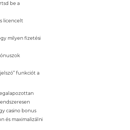
rtsd be a
s licencelt
gy milyen fizetési
bónuszok
jelszó” funkciót a
megalapozottan
 rendszeresen
rgy casino bonus
on és maximalizálni