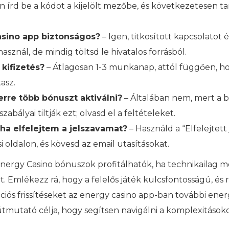
án írd be a kódot a kijelölt mezőbe, és következetesen ta
asino app biztonságos?
– Igen, titkosított kapcsolatot é
asznál, de mindig töltsd le hivatalos forrásból.
 kifizetés?
– Átlagosan 1-3 munkanap, attól függően, ho
asz.
rre több bónuszt aktiválni?
– Általában nem, mert a 
zabályai tiltják ezt; olvasd el a feltételeket.
 ha elfelejtem a jelszavamat?
– Használd a “Elfelejtett 
 oldalon, és kövesd az email utasításokat.
Energy Casino bónuszok profitálhatók, ha technikailag 
. Emlékezz rá, hogy a felelős játék kulcsfontosságú, és
ciós frissítéseket az energy casino app-ban további ene
útmutató célja, hogy segítsen navigálni a komplexitások