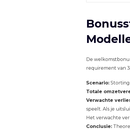
Bonuss
Modell
De welkomstbonus 
requirement van 35
Scenario:
Storting
Totale omzetvere
Verwachte verlies
speelt. Als je uits
Het verwachte verli
Conclusie:
Theoret