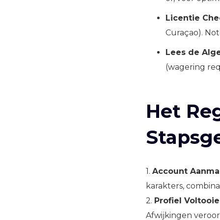
Licentie Che
Curaçao). Not
Lees de Alg
(wagering re
Het Reg
Stapsge
1.
Account Aanma
karakters, combinat
2.
Profiel Voltooie
Afwijkingen veroorz