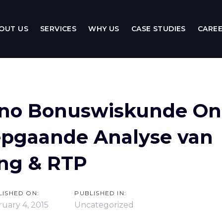
OUT US
SERVICES
WHY US
CASE STUDIES
CARE
ion
ino Bonuswiskunde Ont
epgaande Analyse van
ng & RTP
LISHED ON:
PUBLISHED IN:
uary 4, 2015
Uncategorized