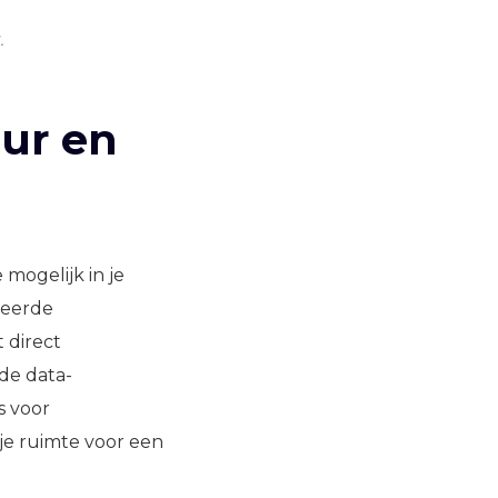
.
uur en
 mogelijk in je
ieerde
 direct
de data-
s voor
je ruimte voor een