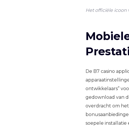
Het officiële icoon
Mobiele
Prestat
De B7 casino applic
apparaatinstelling
ontwikkelaars” voo
gedownload van de
overdracht om het 
bonusaanbiedingen 
soepele installatie