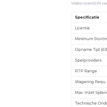
Video-overzicht va
Specificatie
Licentie
Minimum Storti
Opname Tijd (iD
Spelproviders
RTP Range
Wagering Requ.
Max. Inzet tijde
Technische Ond