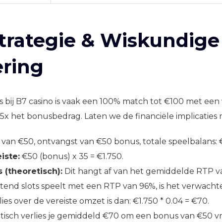
trategie & Wiskundige
ering
bij B7 casino is vaak een 100% match tot €100 met een
x het bonusbedrag. Laten we de financiële implicaties
 van €50, ontvangst van €50 bonus, totale speelbalans: 
iste:
€50 (bonus) x 35 = €1.750.
 (theoretisch):
Dit hangt af van het gemiddelde RTP va
luitend slots speelt met een RTP van 96%, is het verwach
es over de vereiste omzet is dan: €1.750 * 0.04 = €70.
isch verlies je gemiddeld €70 om een bonus van €50 vri