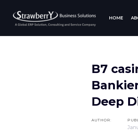
Skip
Skip
links
to
HOME
AB
primary
navigation
Post
Skip
to
navigat
content
B7 casi
Bankier
Deep D
AUTHOR:
PUB
Janu