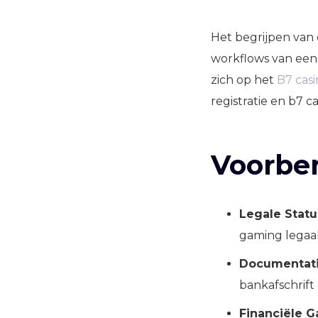
Het begrijpen van 
workflows van een o
zich op het
B7 cas
registratie en b7 c
Voorber
Legale Statu
gaming legaal 
Documentatie
bankafschrift 
Financiële G