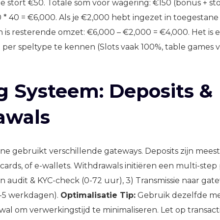
Je stort €50. Totale som voor wagering: €150 (bonus + sto
 * 40 = €6,000. Als je €2,000 hebt ingezet in toegestane
dan is resterende omzet: €6,000 – €2,000 = €4,000. Het is 
) per speltype te kennen (Slots vaak 100%, table games 
g Systeem: Deposits &
awals
ne gebruikt verschillende gateways. Deposits zijn meesta
 cards, of e-wallets. Withdrawals initiëren een multi-step
rn audit & KYC-check (0-72 uur), 3) Transmissie naar gate
-5 werkdagen).
Optimalisatie Tip:
Gebruik dezelfde m
al om verwerkingstijd te minimaliseren. Let op transacti