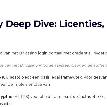
y Deep Dive: Licenties,
ce van het B7 casino inloggen systeem, tonen de authent
ie (Curacao) biedt een basis legal framework. Voor geav
oleer de implementatie van:
yptie:
(HTTPS) voor alle data transmissie, inclusief b7 c
sacties.