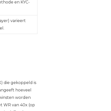
ethode en KYC-
yer) varieert
el.
) die gekoppeld is
aangeeft hoeveel
 winsten worden
t WR van 40x (op