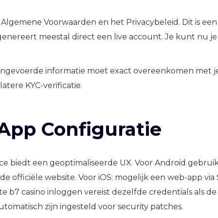
Algemene Voorwaarden en het Privacybeleid. Dit is een 
enereert meestal direct een live account. Je kunt nu je 
ingevoerde informatie moet exact overeenkomen met je 
tere KYC-verificatie.
App Configuratie
ce biedt een geoptimaliseerde UX. Voor Android gebrui
 de officiële website. Voor iOS: mogelijk een web-app via S
rste b7 casino inloggen vereist dezelfde credentials als d
tomatisch zijn ingesteld voor security patches.