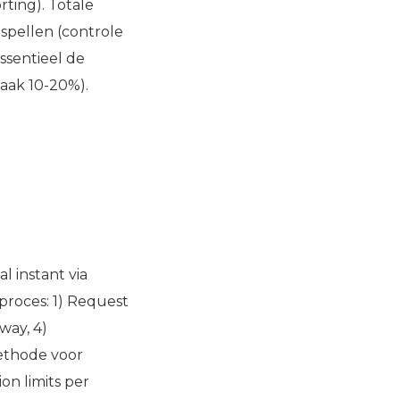
rting). Totale
 spellen (controle
essentieel de
vaak 10-20%).
l instant via
 proces: 1) Request
way, 4)
ethode voor
on limits per