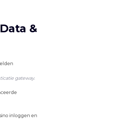
 Data &
icatie gateway.
anceerde
asino inloggen en