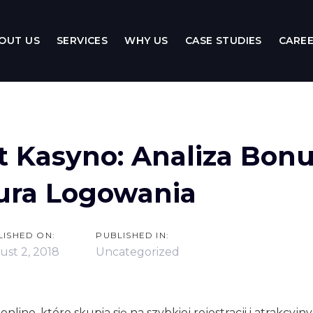
OUT US
SERVICES
WHY US
CASE STUDIES
CARE
ion
 Kasyno: Analiza Bonu
ura Logowania
LISHED ON:
PUBLISHED IN:
ust 2, 2018
Uncategorized
online, które skupia się na szybkiej rejestracji i atrakcy