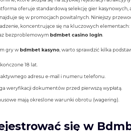
tforma oferuje standardową selekcję gier kasynowych, a
ajduje się w promocjach powitalnych. Niniejszy przewo
dzenie, koncentrujące się na kluczowych elementach: 
az bezproblemowym
bdmbet casino login
.
em gry w
bdmbet kasyno
, warto sprawdzić kilka pods
kończone 18 lat.
 aktywnego adresu e-mail i numeru telefonu.
a weryfikacji dokumentów przed pierwszą wypłatą.
usowe mają określone warunki obrotu (wagering).
ejestrować się w Bdm