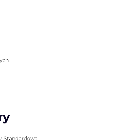
ych.
ry
y. Standardowa