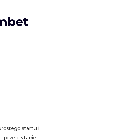
mbet
rostego startu i
e przeczytanie