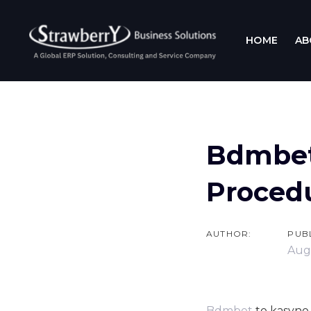
Skip
Skip
links
to
HOME
AB
primary
navigation
Post
Skip
to
navigat
content
Bdmbet
Proced
AUTHOR:
PUB
Aug
Bdmbet
to kasyno 