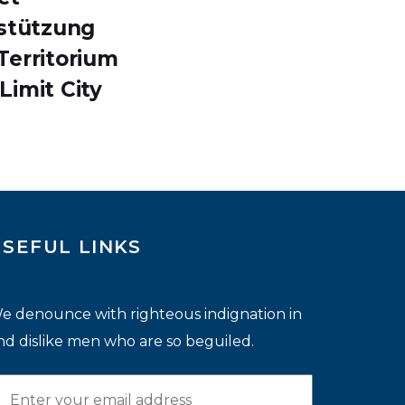
rstützung
Territorium
Limit City
USEFUL LINKS
e denounce with righteous indignation in
nd dislike men who are so beguiled.