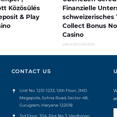
tt Közösülés
Finanzielle Unte
posit & Play
schweizerisches 
ino
Collect Bonus No
Casino
UNCATEGORIZED
CONTACT US
Unit No. 1231-1233, 12th Floor, JMD
W
Megapolis, Sohna Road, Sector-48,
a
Gurugram, Haryana-122018
3rd Floor, 304, Plot No 3, Vardhman