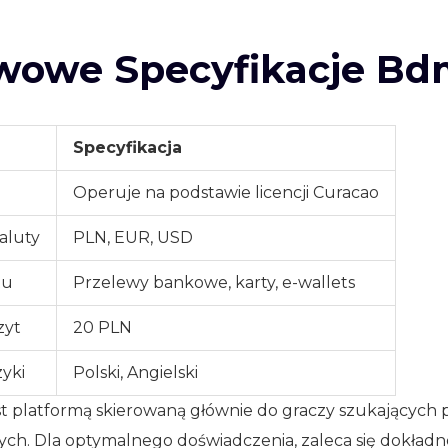
wowe Specyfikacje Bd
Specyfikacja
Operuje na podstawie licencji Curacao
aluty
PLN, EUR, USD
tu
Przelewy bankowe, karty, e-wallets
zyt
20 PLN
yki
Polski, Angielski
 platformą skierowaną głównie do graczy szukających p
ch. Dla optymalnego doświadczenia, zaleca się dokładn