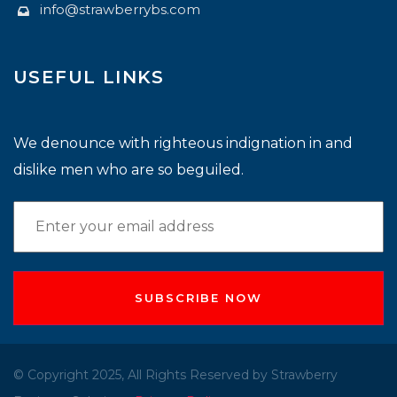
info@strawberrybs.com
USEFUL LINKS
We denounce with righteous indignation in and
dislike men who are so beguiled.
© Copyright 2025, All Rights Reserved by Strawberry