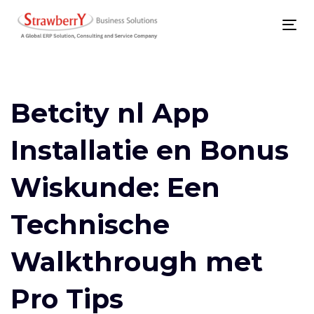
Skip
Skip
links
to
To
primary
nav
Post
navigation
navigation
Skip
Betcity nl App
to
Installatie en Bonus
content
Wiskunde: Een
Technische
Walkthrough met
Pro Tips