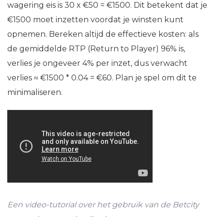
wagering eis is 30 x €50 = €1500. Dit betekent dat je
€1500 moet inzetten voordat je winsten kunt
opnemen. Bereken altijd de effectieve kosten: als
de gemiddelde RTP (Return to Player) 96% is,
verlies je ongeveer 4% per inzet, dus verwacht
verlies ≈ €1500 * 0.04 = €60. Plan je spel om dit te
minimaliseren.
Een video-tutorial over het gebruik van de Betcity