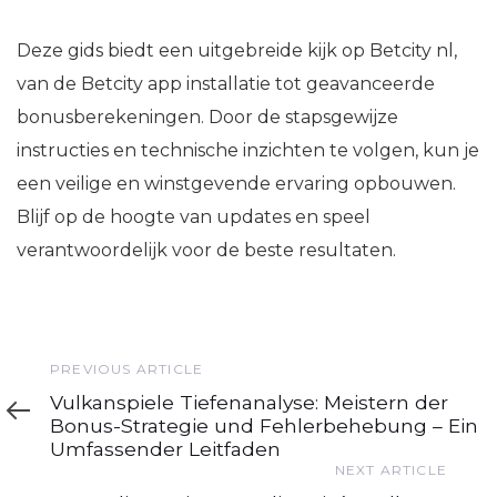
Deze gids biedt een uitgebreide kijk op Betcity nl,
van de Betcity app installatie tot geavanceerde
bonusberekeningen. Door de stapsgewijze
instructies en technische inzichten te volgen, kun je
een veilige en winstgevende ervaring opbouwen.
Blijf op de hoogte van updates en speel
verantwoordelijk voor de beste resultaten.
Previous
PREVIOUS ARTICLE
Article
Vulkanspiele Tiefenanalyse: Meistern der
Bonus-Strategie und Fehlerbehebung – Ein
Umfassender Leitfaden
Next
NEXT ARTICLE
Article