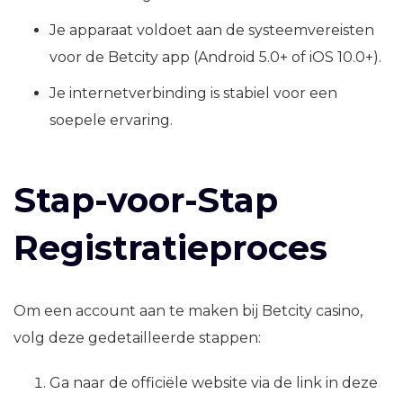
Je apparaat voldoet aan de systeemvereisten
voor de Betcity app (Android 5.0+ of iOS 10.0+).
Je internetverbinding is stabiel voor een
soepele ervaring.
Stap-voor-Stap
Registratieproces
Om een account aan te maken bij Betcity casino,
volg deze gedetailleerde stappen:
Ga naar de officiële website via de link in deze