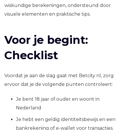
wiskundige berekeningen, ondersteund door
visuele elementen en praktische tips.
Voor je begint:
Checklist
Voordat je aan de slag gaat met Betcity nl, zorg
ervoor dat je de volgende punten controleert:
Je bent 18 jaar of ouder en woont in
Nederland.
Je hebt een geldig identiteitsbewijs en een
bankrekening of e-wallet voor transacties.