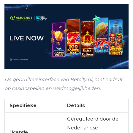
De gebruikersinterface van Betcity nl, met nadruk
op casinospellen en wedmogelijkheden.
Specifieke
Details
Gereguleerd door de
Nederlandse
Licentie