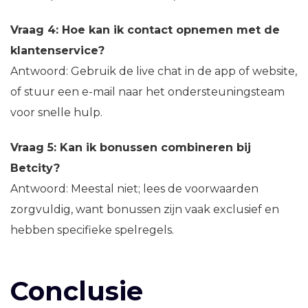
Vraag 4: Hoe kan ik contact opnemen met de
klantenservice?
Antwoord: Gebruik de live chat in de app of website,
of stuur een e-mail naar het ondersteuningsteam
voor snelle hulp.
Vraag 5: Kan ik bonussen combineren bij
Betcity?
Antwoord: Meestal niet; lees de voorwaarden
zorgvuldig, want bonussen zijn vaak exclusief en
hebben specifieke spelregels.
Conclusie