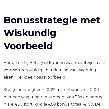
Bonusstrategie met
Wiskundig
Voorbeeld
Bonussen bij Betcity nl kunnen waardevol zijn, maar
vereisen zorgvuldige berekening van wagering
eisen. Hier is een basisvoorbeeld:
Stel, je ontvangt een 100% matchbonus tot €100
met een wagering requirement van 30x de bonus.
Als je €50 stort, krijg je €50 bonus, totaal €100. De