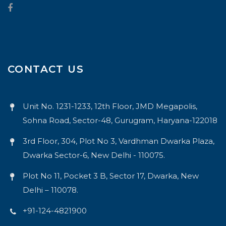
CONTACT US
Unit No. 1231-1233, 12th Floor, JMD Megapolis,
Sohna Road, Sector-48, Gurugram, Haryana-122018
3rd Floor, 304, Plot No 3, Vardhman Dwarka Plaza,
Dwarka Sector-6, New Delhi - 110075.
Plot No 11, Pocket 3 B, Sector 17, Dwarka, New
Delhi – 110078.
+91-124-4821900