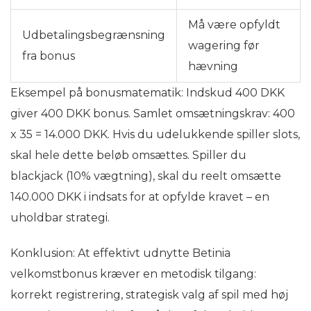
Må være opfyldt
Udbetalingsbegrænsning
wagering før
fra bonus
hævning
Eksempel på bonusmatematik: Indskud 400 DKK
giver 400 DKK bonus. Samlet omsætningskrav: 400
x 35 = 14.000 DKK. Hvis du udelukkende spiller slots,
skal hele dette beløb omsættes. Spiller du
blackjack (10% vægtning), skal du reelt omsætte
140.000 DKK i indsats for at opfylde kravet – en
uholdbar strategi.
Konklusion: At effektivt udnytte Betinia
velkomstbonus kræver en metodisk tilgang:
korrekt registrering, strategisk valg af spil med høj