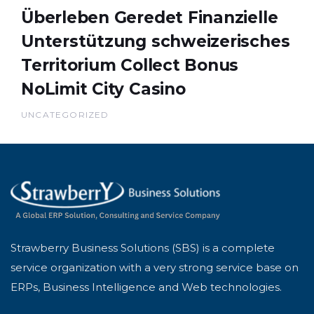
Überleben Geredet Finanzielle
Unterstützung schweizerisches
Territorium Collect Bonus
NoLimit City Casino
UNCATEGORIZED
Strawberry Business Solutions (SBS) is a complete
service organization with a very strong service base on
ERPs, Business Intelligence and Web technologies.