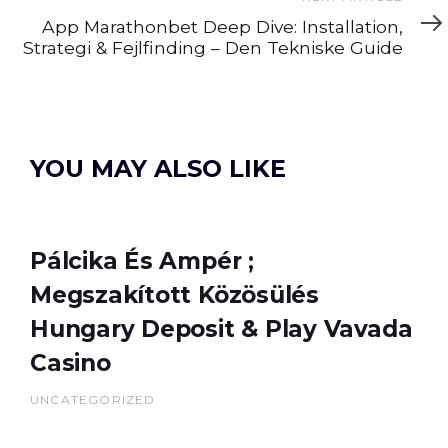
Article
App Marathonbet Deep Dive: Installation,
Strategi & Fejlfinding – Den Tekniske Guide
YOU MAY ALSO LIKE
Pálcika És Ampér ;
Megszakított Közösülés
Hungary Deposit & Play Vavada
Casino
UNCATEGORIZED