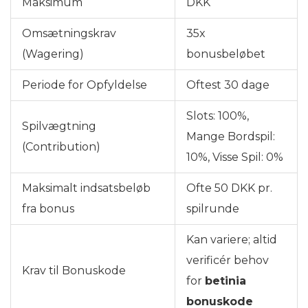
Maksimum
DKK
Omsætningskrav
35x
(Wagering)
bonusbeløbet
Periode for Opfyldelse
Oftest 30 dage
Slots: 100%,
Spilvægtning
Mange Bordspil:
(Contribution)
10%, Visse Spil: 0%
Maksimalt indsatsbeløb
Ofte 50 DKK pr.
fra bonus
spilrunde
Kan variere; altid
verificér behov
Krav til Bonuskode
for
betinia
bonuskode