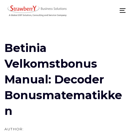
Skip
Skip
links
to
To
primary
nav
Post
navigation
navigation
Skip
Betinia
to
Velkomstbonus
content
Manual: Decoder
Bonusmatematikke
n
AUTHOR: