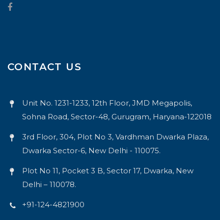
CONTACT US
Unit No. 1231-1233, 12th Floor, JMD Megapolis,
Sohna Road, Sector-48, Gurugram, Haryana-122018
3rd Floor, 304, Plot No 3, Vardhman Dwarka Plaza,
Dwarka Sector-6, New Delhi - 110075.
Plot No 11, Pocket 3 B, Sector 17, Dwarka, New
Delhi – 110078.
+91-124-4821900