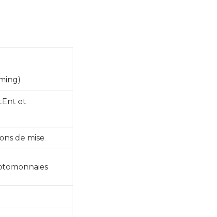
aming)
tEnt et
ions de mise
ryptomonnaies