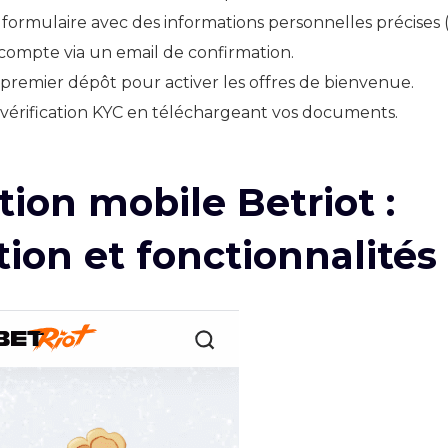
formulaire avec des informations personnelles précises (n
 compte via un email de confirmation.
premier dépôt pour activer les offres de bienvenue.
vérification KYC en téléchargeant vos documents.
tion mobile Betriot :
ation et fonctionnalités