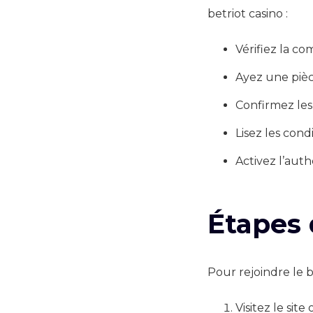
betriot casino :
Vérifiez la co
Ayez une pièce
Confirmez les
Lisez les cond
Activez l’auth
Étapes 
Pour rejoindre le b
Visitez le site 