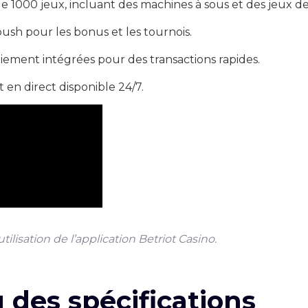
e 1000 jeux, incluant des machines à sous et des jeux de
push pour les bonus et les tournois.
iement intégrées pour des transactions rapides.
 en direct disponible 24/7.
utilisation de l’application Betriot Casino.
 des spécifications