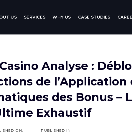
OUT US
SERVICES
WHY US
CASE STUDIES
CARE
ion
 Casino Analyse : Débl
ctions de l’Application 
atiques des Bonus – 
ltime Exhaustif
LISHED ON:
PUBLISHED IN: