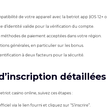
mpatibilité de votre appareil avec la betriot app (iOS 12+ 
 d’identité valide pour la vérification du compte.
 méthodes de paiement acceptées dans votre région.
itions générales, en particulier sur les bonus.
entification à deux facteurs pour la sécurité.
d’inscription détaillées
etriot casino online, suivez ces étapes :
officiel via le lien fourni et cliquez sur “S’inscrire”.