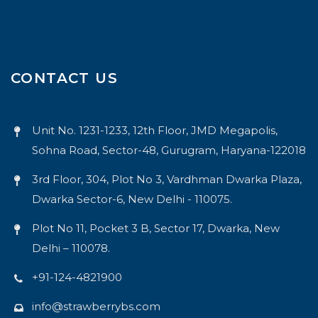
CONTACT US
Unit No. 1231-1233, 12th Floor, JMD Megapolis,
Sohna Road, Sector-48, Gurugram, Haryana-122018
3rd Floor, 304, Plot No 3, Vardhman Dwarka Plaza,
Dwarka Sector-6, New Delhi - 110075.
Plot No 11, Pocket 3 B, Sector 17, Dwarka, New
Delhi – 110078.
+91-124-4821900
info@strawberrybs.com