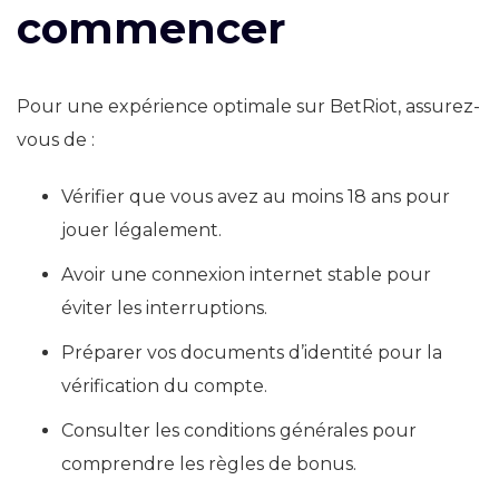
commencer
Pour une expérience optimale sur BetRiot, assurez-
vous de :
Vérifier que vous avez au moins 18 ans pour
jouer légalement.
Avoir une connexion internet stable pour
éviter les interruptions.
Préparer vos documents d’identité pour la
vérification du compte.
Consulter les conditions générales pour
comprendre les règles de bonus.