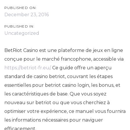
PUBLISHED ON:
December 23, 2016
PUBLISHED IN:
Uncategorized
BetRiot Casino est une plateforme de jeux en ligne
conçue pour le marché francophone, accessible via
https://betriot-fr.eu/
. Ce guide offre un aperçu
standard de casino betriot, couvrant les étapes
essentielles pour betriot casino login, les bonus, et
les caractéristiques de base. Que vous soyez
nouveau sur betriot ou que vous cherchiez à
optimiser votre expérience, ce manuel vous fournira
les informations nécessaires pour naviguer
efficacement.