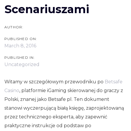
Scenariuszami
AUTHOR:
PUBLISHED ON:
March 8, 2016
PUBLISHED IN:
Uncategorized
Witamy w szczegółowym przewodniku po
Betsafe
Casino
, platformie iGaming skierowanej do graczy z
Polski, znanej jako Betsafe pl. Ten dokument
stanowi wyczerpującą białą księgę, zaprojektowaną
przez technicznego eksperta, aby zapewnić
praktyczne instrukcje od podstaw po