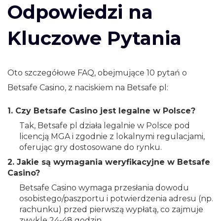
Odpowiedzi na
Kluczowe Pytania
Oto szczegółowe FAQ, obejmujące 10 pytań o
Betsafe Casino, z naciskiem na Betsafe pl:
1. Czy Betsafe Casino jest legalne w Polsce?
Tak, Betsafe pl działa legalnie w Polsce pod
licencją MGA i zgodnie z lokalnymi regulacjami,
oferując gry dostosowane do rynku.
2. Jakie są wymagania weryfikacyjne w Betsafe
Casino?
Betsafe Casino wymaga przesłania dowodu
osobistego/paszportu i potwierdzenia adresu (np.
rachunku) przed pierwszą wypłatą, co zajmuje
zwykle 24-48 godzin.