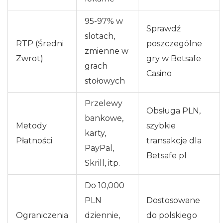
95-97% w
Sprawdź
slotach,
RTP (Średni
poszczególne
zmienne w
Zwrot)
gry w Betsafe
grach
Casino
stołowych
Przelewy
Obsługa PLN,
bankowe,
Metody
szybkie
karty,
Płatności
transakcje dla
PayPal,
Betsafe pl
Skrill, itp.
Do 10,000
PLN
Dostosowane
Ograniczenia
dziennie,
do polskiego