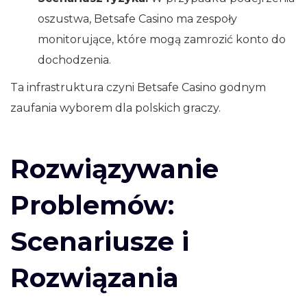
oszustwa, Betsafe Casino ma zespoły
monitorujące, które mogą zamrozić konto do
dochodzenia.
Ta infrastruktura czyni Betsafe Casino godnym
zaufania wyborem dla polskich graczy.
Rozwiązywanie
Problemów:
Scenariusze i
Rozwiązania