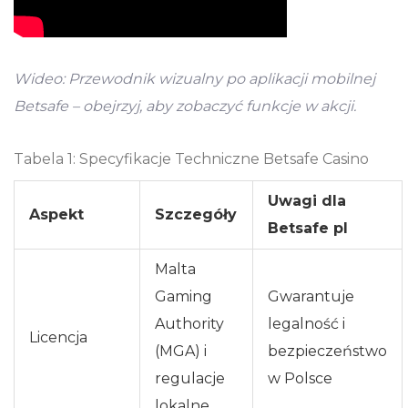
Wideo: Przewodnik wizualny po aplikacji mobilnej
Betsafe – obejrzyj, aby zobaczyć funkcje w akcji.
Tabela 1: Specyfikacje Techniczne Betsafe Casino
Uwagi dla
Aspekt
Szczegóły
Betsafe pl
Malta
Gaming
Gwarantuje
Authority
legalność i
Licencja
(MGA) i
bezpieczeństwo
regulacje
w Polsce
lokalne