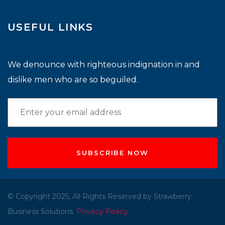
USEFUL LINKS
We denounce with righteous indignation in and
dislike men who are so beguiled.
© Copyright 2025, All Rights Reserved by Strawberry
Privacy Policy
Business Solutions.