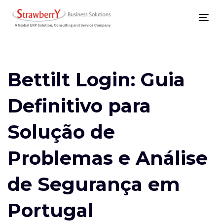
Skip
Skip
links
to
To
primary
nav
Post
navigation
navigation
Skip
Bettilt Login: Guia
to
Definitivo para
content
Solução de
Problemas e Análise
de Segurança em
Portugal