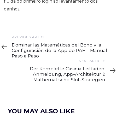
fluida do primeiro login ao levantamento dos
ganhos.
Previous
PREVIOUS ARTICLE
Article
Dominar las Matemáticas del Bono y la
Configuración de la App de PAF – Manual
Paso a Paso
Next
NEXT ARTICLE
Article
Der Komplette Casinia Leitfaden:
Anmeldung, App-Architektur &
Mathematische Slot-Strategien
YOU MAY ALSO LIKE