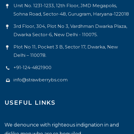
Unit No. 1231-1233, 12th Floor, JMD Megapolis,
Sohna Road, Sector-48, Gurugram, Haryana-122018
3rd Floor, 304, Plot No 3, Vardhman Dwarka Plaza,
Dwarka Sector-6, New Delhi - 110075.
Plot No 11, Pocket 3 B, Sector 17, Dwarka, New
Delhi – 110078.
+91-124-4821900
info@strawberrybs.com
USEFUL LINKS
We denounce with righteous indignation in and
dislike men who are so beguiled.