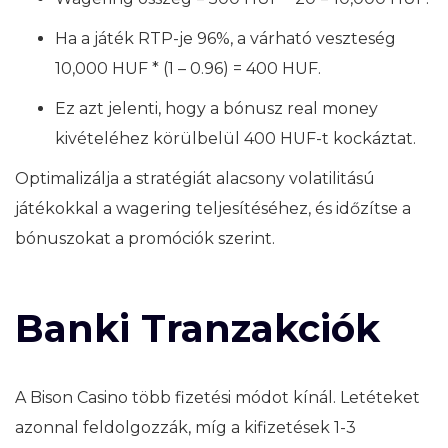
Ha a játék RTP-je 96%, a várható veszteség
10,000 HUF * (1 – 0.96) = 400 HUF.
Ez azt jelenti, hogy a bónusz real money
kivételéhez körülbelül 400 HUF-t kockáztat.
Optimalizálja a stratégiát alacsony volatilitású
játékokkal a wagering teljesítéséhez, és időzítse a
bónuszokat a promóciók szerint.
Banki Tranzakciók
A Bison Casino több fizetési módot kínál. Letéteket
azonnal feldolgozzák, míg a kifizetések 1-3