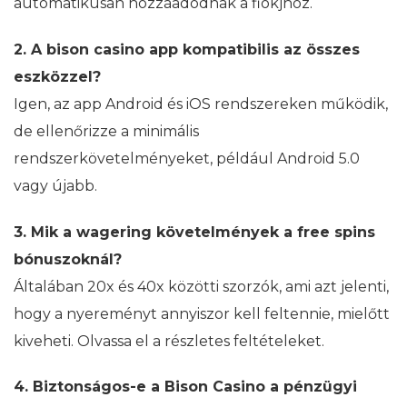
automatikusan hozzáadódnak a fiókjhoz.
2. A bison casino app kompatibilis az összes
eszközzel?
Igen, az app Android és iOS rendszereken működik,
de ellenőrizze a minimális
rendszerkövetelményeket, például Android 5.0
vagy újabb.
3. Mik a wagering követelmények a free spins
bónuszoknál?
Általában 20x és 40x közötti szorzók, ami azt jelenti,
hogy a nyereményt annyiszor kell feltennie, mielőtt
kiveheti. Olvassa el a részletes feltételeket.
4. Biztonságos-e a Bison Casino a pénzügyi