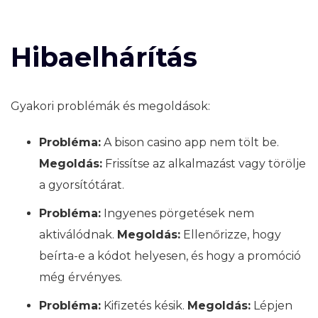
Hibaelhárítás
Gyakori problémák és megoldások:
Probléma:
A bison casino app nem tölt be.
Megoldás:
Frissítse az alkalmazást vagy törölje
a gyorsítótárat.
Probléma:
Ingyenes pörgetések nem
aktiválódnak.
Megoldás:
Ellenőrizze, hogy
beírta-e a kódot helyesen, és hogy a promóció
még érvényes.
Probléma:
Kifizetés késik.
Megoldás:
Lépjen