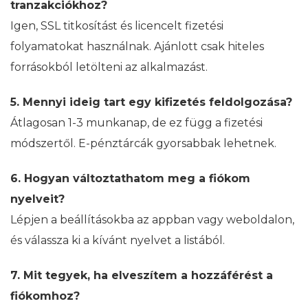
tranzakciókhoz?
Igen, SSL titkosítást és licencelt fizetési
folyamatokat használnak. Ajánlott csak hiteles
forrásokból letölteni az alkalmazást.
5. Mennyi ideig tart egy kifizetés feldolgozása?
Átlagosan 1-3 munkanap, de ez függ a fizetési
módszertől. E-pénztárcák gyorsabbak lehetnek.
6. Hogyan változtathatom meg a fiókom
nyelveit?
Lépjen a beállításokba az appban vagy weboldalon,
és válassza ki a kívánt nyelvet a listából.
7. Mit tegyek, ha elveszítem a hozzáférést a
fiókomhoz?