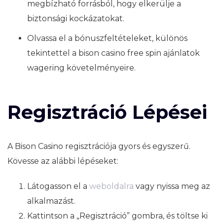
megbízható forrásból, hogy elkerülje a
biztonsági kockázatokat.
Olvassa el a bónuszfeltételeket, különös
tekintettel a bison casino free spin ajánlatok
wagering követelményeire.
Regisztráció Lépései
A Bison Casino regisztrációja gyors és egyszerű.
Kövesse az alábbi lépéseket:
Látogasson el a
weboldalra
vagy nyissa meg az
alkalmazást.
Kattintson a „Regisztráció” gombra, és töltse ki