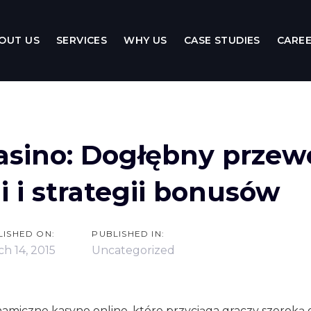
OUT US
SERVICES
WHY US
CASE STUDIES
CARE
ion
asino: Dogłębny przew
ji i strategii bonusów
LISHED ON:
PUBLISHED IN:
h 14, 2015
Uncategorized
amiczne kasyno online, które przyciąga graczy szeroką 