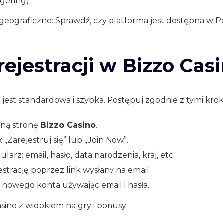
gering).
geograficzne: Sprawdź, czy platforma jest dostępna w Po
rejestracji w Bizzo Cas
o jest standardowa i szybka. Postępuj zgodnie z tymi kro
lną stronę
Bizzo Casino
.
k „Zarejestruj się” lub „Join Now”.
larz: email, hasło, data narodzenia, kraj, etc.
estrację poprzez link wysłany na email.
o nowego konta używając email i hasła.