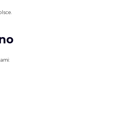
lsce.
ino
kami: