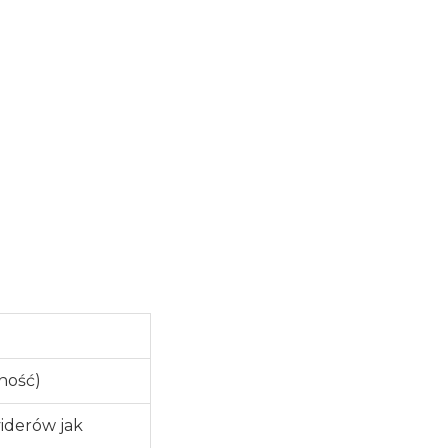
ność)
viderów jak