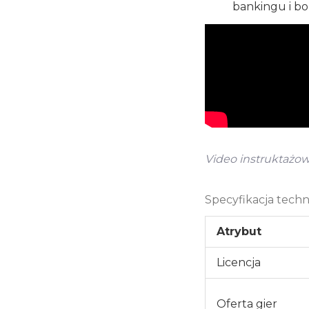
bankingu i b
Video instruktażow
Specyfikacja techn
Atrybut
Licencja
Oferta gier