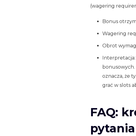
(wagering require
Bonus otrzym
Wagering requ
Obrot wymaga
Interpretacja
bonusowych. G
oznacza, że t
grać w slots 
FAQ: kr
pytania