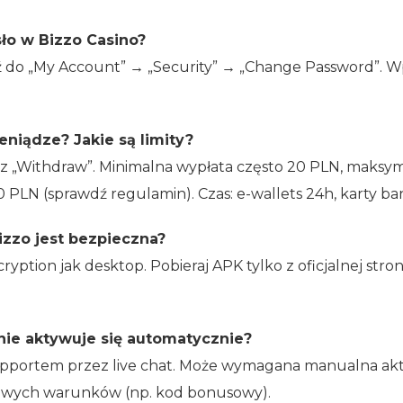
sło w Bizzo Casino?
dź do „My Account” → „Security” → „Change Password”. W
ieniądze? Jakie są limity?
rz „Withdraw”. Minimalna wypłata często 20 PLN, maksy
PLN (sprawdź regulamin). Czas: e-wallets 24h, karty ba
Bizzo jest bezpieczna?
yption jak desktop. Pobieraj APK tylko z oficjalnej stro
 nie aktywuje się automatycznie?
supportem przez live chat. Może wymagana manualna ak
owych warunków (np. kod bonusowy).