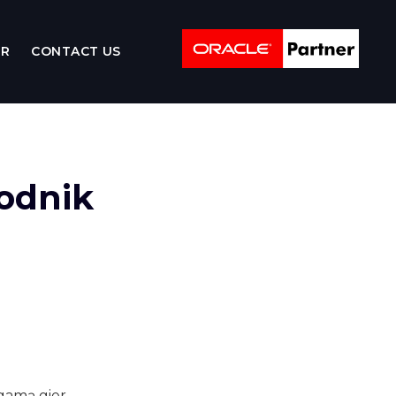
ER
CONTACT US
odnik
gamą gier,