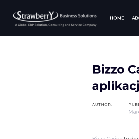
Skip
Skip
links
to
HOME
AB
primary
navigation
Post
Skip
to
navigat
content
Bizzo C
aplikac
AUTHOR:
PUB
Marc
Bizzo Casino
to dyn