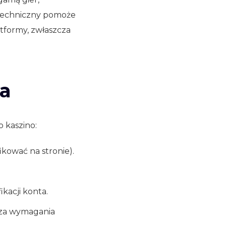
l techniczny pomoże
atformy, zwłaszcza
ta
 kaszino:
ikować na stronie).
kacji konta.
cza wymagania