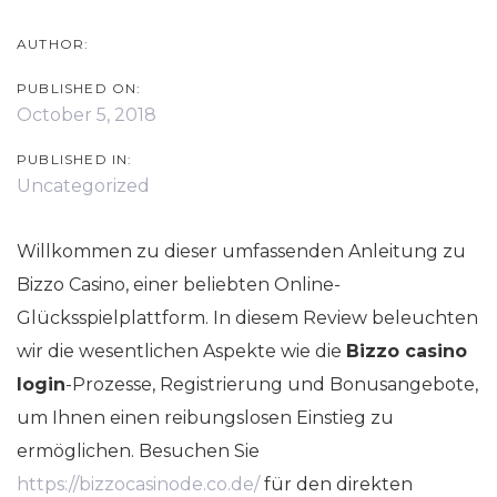
AUTHOR:
PUBLISHED ON:
October 5, 2018
PUBLISHED IN:
Uncategorized
Willkommen zu dieser umfassenden Anleitung zu
Bizzo Casino, einer beliebten Online-
Glücksspielplattform. In diesem Review beleuchten
wir die wesentlichen Aspekte wie die
Bizzo casino
login
-Prozesse, Registrierung und Bonusangebote,
um Ihnen einen reibungslosen Einstieg zu
ermöglichen. Besuchen Sie
https://bizzocasinode.co.de/
für den direkten