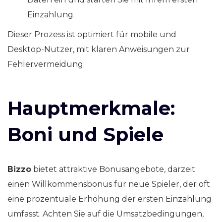
Einzahlung.
Dieser Prozess ist optimiert für mobile und
Desktop-Nutzer, mit klaren Anweisungen zur
Fehlervermeidung.
Hauptmerkmale:
Boni und Spiele
Bizzo
bietet attraktive Bonusangebote, darzeit
einen Willkommensbonus für neue Spieler, der oft
eine prozentuale Erhöhung der ersten Einzahlung
umfasst. Achten Sie auf die Umsatzbedingungen,