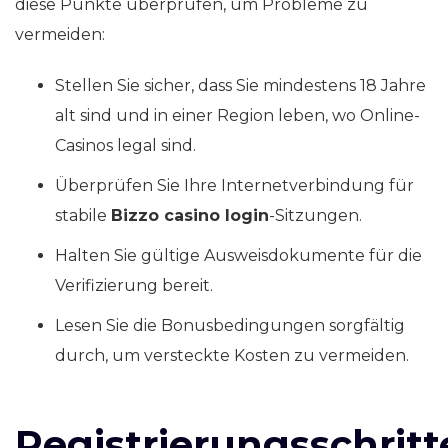
diese Punkte überprüfen, um Probleme zu
vermeiden:
Stellen Sie sicher, dass Sie mindestens 18 Jahre
alt sind und in einer Region leben, wo Online-
Casinos legal sind.
Überprüfen Sie Ihre Internetverbindung für
stabile
Bizzo casino login
-Sitzungen.
Halten Sie gültige Ausweisdokumente für die
Verifizierung bereit.
Lesen Sie die Bonusbedingungen sorgfältig
durch, um versteckte Kosten zu vermeiden.
Registrierungsschritt