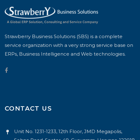
Strawberry Business Solutions (SBS) is a complete
service organization with a very strong service base on
ERPs, Business Intelligence and Web technologies.
CONTACT US
Unit No. 1231-1233, 12th Floor, JMD Megapolis,