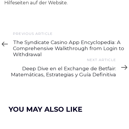
Hilfeseiten auf der Website.
Previous
PREVIOUS ARTICLE
Article
The Syndicate Casino App Encyclopedia: A
Comprehensive Walkthrough from Login to
Withdrawal
Next
NEXT ARTICLE
Article
Deep Dive en el Exchange de Betfair:
Matemáticas, Estrategias y Guía Definitiva
YOU MAY ALSO LIKE