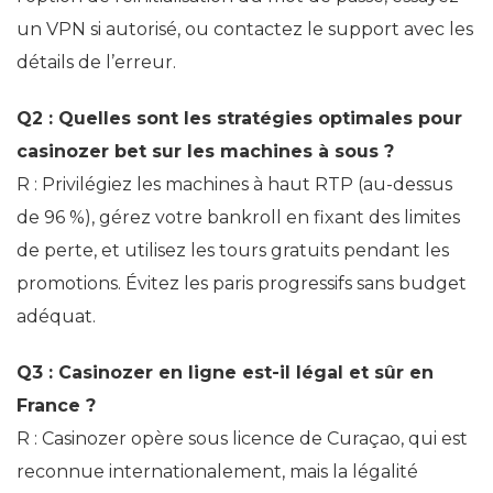
un VPN si autorisé, ou contactez le support avec les
détails de l’erreur.
Q2 : Quelles sont les stratégies optimales pour
casinozer bet sur les machines à sous ?
R : Privilégiez les machines à haut RTP (au-dessus
de 96 %), gérez votre bankroll en fixant des limites
de perte, et utilisez les tours gratuits pendant les
promotions. Évitez les paris progressifs sans budget
adéquat.
Q3 : Casinozer en ligne est-il légal et sûr en
France ?
R : Casinozer opère sous licence de Curaçao, qui est
reconnue internationalement, mais la légalité