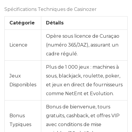
Spécifications Techniques de Casinozer
Catégorie
Détails
Opère sous licence de Curaçao
Licence
(numéro 365/JAZ), assurant un
cadre régulé.
Plus de 1 000 jeux : machines à
Jeux
sous, blackjack, roulette, poker,
Disponibles
et jeux en direct de fournisseurs
comme NetEnt et Evolution.
Bonus de bienvenue, tours
Bonus
gratuits, cashback, et offres VIP
Typiques
avec conditions de mise