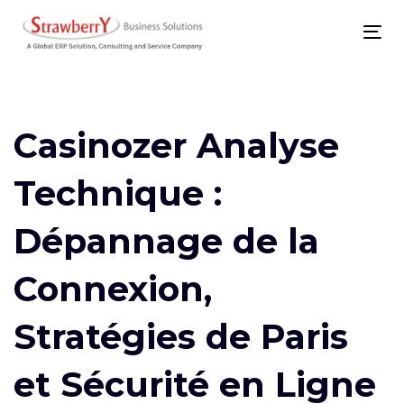
Skip
Skip
links
to
To
primary
nav
Post
navigation
navigation
Skip
Casinozer Analyse
to
Technique :
content
Dépannage de la
Connexion,
Stratégies de Paris
et Sécurité en Ligne