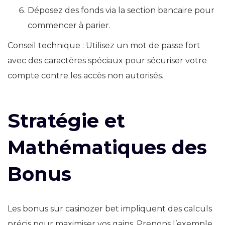
Déposez des fonds via la section bancaire pour
commencer à parier.
Conseil technique : Utilisez un mot de passe fort
avec des caractères spéciaux pour sécuriser votre
compte contre les accès non autorisés.
Stratégie et
Mathématiques des
Bonus
Les bonus sur casinozer bet impliquent des calculs
précis pour maximiser vos gains. Prenons l’exemple