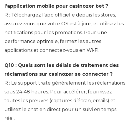
l’application mobile pour casinozer bet ?
R : Téléchargez l’app officielle depuis les stores,
assurez-vous que votre OS est à jour, et utilisez les
notifications pour les promotions. Pour une
performance optimale, fermez les autres
applications et connectez-vous en Wi-Fi.
Q10 : Quels sont les délais de traitement des
réclamations sur casinozer se connecter ?
R : Le support traite généralement les réclamations
sous 24-48 heures. Pour accélérer, fournissez
toutes les preuves (captures d’écran, emails) et
utilisez le chat en direct pour un suivi en temps
réel.