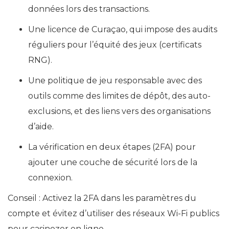
données lors des transactions.
Une licence de Curaçao, qui impose des audits
réguliers pour l’équité des jeux (certificats
RNG).
Une politique de jeu responsable avec des
outils comme des limites de dépôt, des auto-
exclusions, et des liens vers des organisations
d’aide.
La vérification en deux étapes (2FA) pour
ajouter une couche de sécurité lors de la
connexion.
Conseil : Activez la 2FA dans les paramètres du
compte et évitez d’utiliser des réseaux Wi-Fi publics
pour casinozer en ligne.