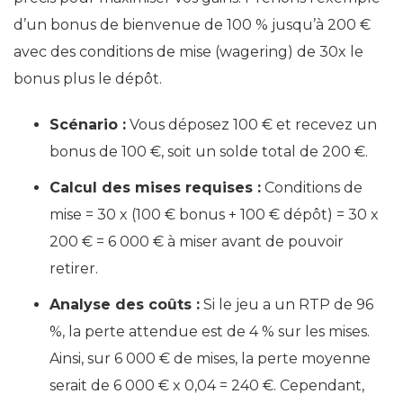
d’un bonus de bienvenue de 100 % jusqu’à 200 €
avec des conditions de mise (wagering) de 30x le
bonus plus le dépôt.
Scénario :
Vous déposez 100 € et recevez un
bonus de 100 €, soit un solde total de 200 €.
Calcul des mises requises :
Conditions de
mise = 30 x (100 € bonus + 100 € dépôt) = 30 x
200 € = 6 000 € à miser avant de pouvoir
retirer.
Analyse des coûts :
Si le jeu a un RTP de 96
%, la perte attendue est de 4 % sur les mises.
Ainsi, sur 6 000 € de mises, la perte moyenne
serait de 6 000 € x 0,04 = 240 €. Cependant,