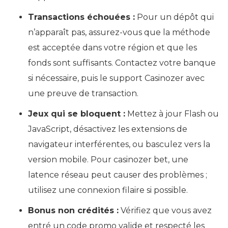
Transactions échouées :
Pour un dépôt qui
n’apparaît pas, assurez-vous que la méthode
est acceptée dans votre région et que les
fonds sont suffisants. Contactez votre banque
si nécessaire, puis le support Casinozer avec
une preuve de transaction.
Jeux qui se bloquent :
Mettez à jour Flash ou
JavaScript, désactivez les extensions de
navigateur interférentes, ou basculez vers la
version mobile. Pour casinozer bet, une
latence réseau peut causer des problèmes ;
utilisez une connexion filaire si possible.
Bonus non crédités :
Vérifiez que vous avez
entré un code promo valide et respecté les