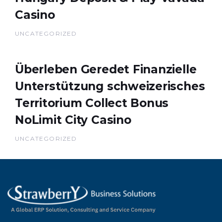
Casino
UNCATEGORIZED
Überleben Geredet Finanzielle
Unterstützung schweizerisches
Territorium Collect Bonus
NoLimit City Casino
UNCATEGORIZED