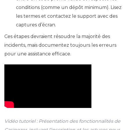
conditions (comme un dépôt minimum). Lisez
les termes et contactez le support avec des
captures d’écran.
Ces étapes devraient résoudre la majorité des
incidents, mais documentez toujours les erreurs
pour une assistance efficace.
Vidéo tutoriel : Présentation des fonctionnalités de
Casinozer, incluant l’inscription et les astuces pour