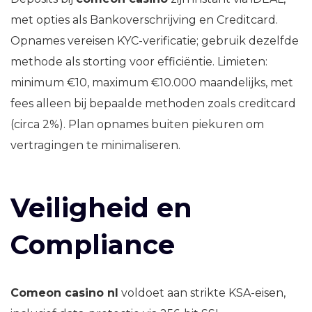
met opties als Bankoverschrijving en Creditcard.
Opnames vereisen KYC-verificatie; gebruik dezelfde
methode als storting voor efficiëntie. Limieten:
minimum €10, maximum €10.000 maandelijks, met
fees alleen bij bepaalde methoden zoals creditcard
(circa 2%). Plan opnames buiten piekuren om
vertragingen te minimaliseren.
Veiligheid en
Compliance
Comeon casino nl
voldoet aan strikte KSA-eisen,