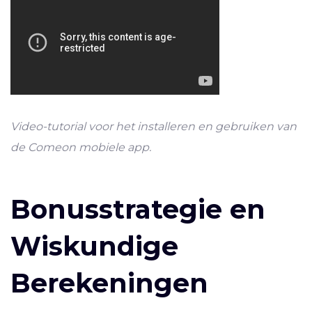
Video-tutorial voor het installeren en gebruiken van
de Comeon mobiele app.
Bonusstrategie en
Wiskundige
Berekeningen