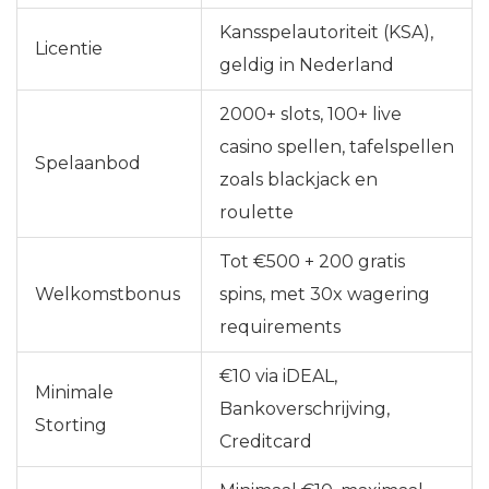
Kansspelautoriteit (KSA),
Licentie
geldig in Nederland
2000+ slots, 100+ live
casino spellen, tafelspellen
Spelaanbod
zoals blackjack en
roulette
Tot €500 + 200 gratis
Welkomstbonus
spins, met 30x wagering
requirements
€10 via iDEAL,
Minimale
Bankoverschrijving,
Storting
Creditcard