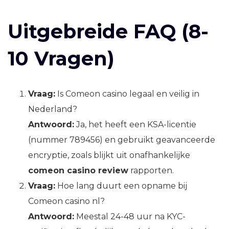
Uitgebreide FAQ (8-
10 Vragen)
Vraag:
Is Comeon casino legaal en veilig in
Nederland?
Antwoord:
Ja, het heeft een KSA-licentie
(nummer 789456) en gebruikt geavanceerde
encryptie, zoals blijkt uit onafhankelijke
comeon casino review
rapporten.
Vraag:
Hoe lang duurt een opname bij
Comeon casino nl?
Antwoord:
Meestal 24-48 uur na KYC-