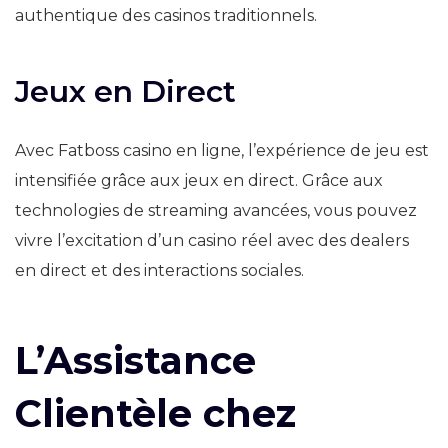
authentique des casinos traditionnels.
Jeux en Direct
Avec Fatboss casino en ligne, l’expérience de jeu est
intensifiée grâce aux jeux en direct. Grâce aux
technologies de streaming avancées, vous pouvez
vivre l’excitation d’un casino réel avec des dealers
en direct et des interactions sociales.
L’Assistance
Clientèle chez