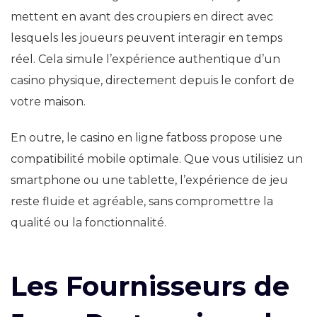
mettent en avant des croupiers en direct avec
lesquels les joueurs peuvent interagir en temps
réel. Cela simule l’expérience authentique d’un
casino physique, directement depuis le confort de
votre maison.
En outre, le casino en ligne fatboss propose une
compatibilité mobile optimale. Que vous utilisiez un
smartphone ou une tablette, l’expérience de jeu
reste fluide et agréable, sans compromettre la
qualité ou la fonctionnalité.
Les Fournisseurs de