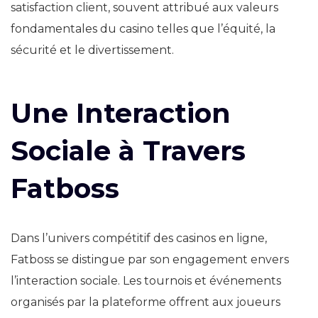
satisfaction client, souvent attribué aux valeurs
fondamentales du casino telles que l’équité, la
sécurité et le divertissement.
Une Interaction
Sociale à Travers
Fatboss
Dans l’univers compétitif des casinos en ligne,
Fatboss se distingue par son engagement envers
l’interaction sociale. Les tournois et événements
organisés par la plateforme offrent aux joueurs