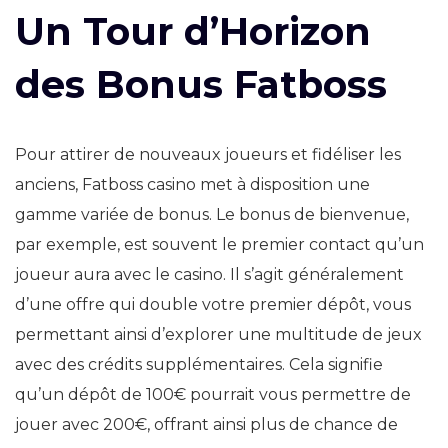
Un Tour d’Horizon
des Bonus Fatboss
Pour attirer de nouveaux joueurs et fidéliser les
anciens, Fatboss casino met à disposition une
gamme variée de bonus. Le bonus de bienvenue,
par exemple, est souvent le premier contact qu’un
joueur aura avec le casino. Il s’agit généralement
d’une offre qui double votre premier dépôt, vous
permettant ainsi d’explorer une multitude de jeux
avec des crédits supplémentaires. Cela signifie
qu’un dépôt de 100€ pourrait vous permettre de
jouer avec 200€, offrant ainsi plus de chance de