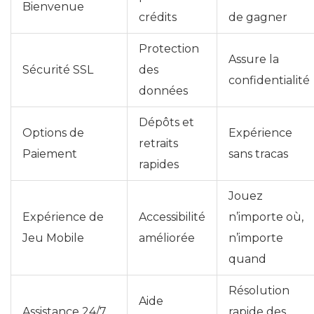
Bienvenue
crédits
de gagner
Protection
Assure la
Sécurité SSL
des
confidentialité
données
Dépôts et
Options de
Expérience
retraits
Paiement
sans tracas
rapides
Jouez
Expérience de
Accessibilité
n’importe où,
Jeu Mobile
améliorée
n’importe
quand
Résolution
Aide
Assistance 24/7
rapide des