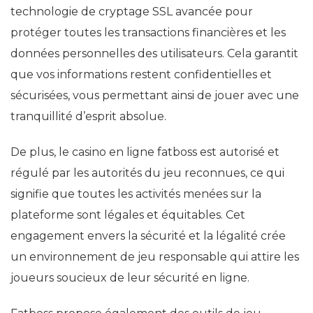
technologie de cryptage SSL avancée pour
protéger toutes les transactions financières et les
données personnelles des utilisateurs. Cela garantit
que vos informations restent confidentielles et
sécurisées, vous permettant ainsi de jouer avec une
tranquillité d’esprit absolue.
De plus, le casino en ligne fatboss est autorisé et
régulé par les autorités du jeu reconnues, ce qui
signifie que toutes les activités menées sur la
plateforme sont légales et équitables. Cet
engagement envers la sécurité et la légalité crée
un environnement de jeu responsable qui attire les
joueurs soucieux de leur sécurité en ligne.