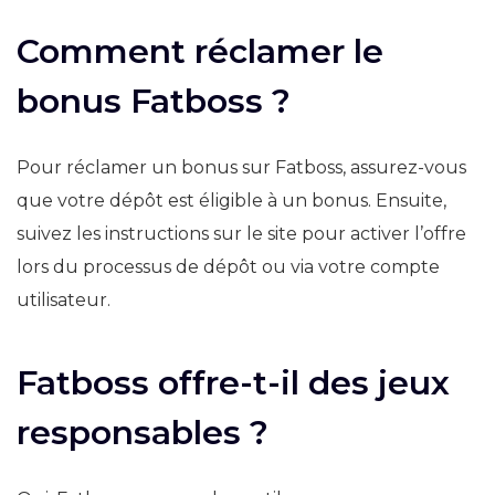
Comment réclamer le
bonus Fatboss ?
Pour réclamer un bonus sur Fatboss, assurez-vous
que votre dépôt est éligible à un bonus. Ensuite,
suivez les instructions sur le site pour activer l’offre
lors du processus de dépôt ou via votre compte
utilisateur.
Fatboss offre-t-il des jeux
responsables ?