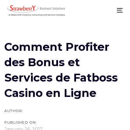
Skip
Skip
links
to
To
primary
nav
Post
navigation
navigation
Skip
Comment Profiter
to
des Bonus et
content
Services de Fatboss
Casino en Ligne
AUTHOR:
PUBLISHED ON:
January 26, 2017