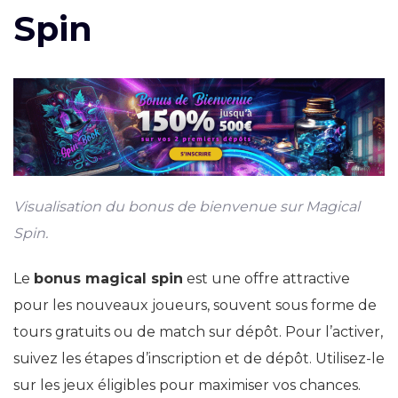
Spin
Visualisation du bonus de bienvenue sur Magical
Spin.
Le
bonus magical spin
est une offre attractive
pour les nouveaux joueurs, souvent sous forme de
tours gratuits ou de match sur dépôt. Pour l’activer,
suivez les étapes d’inscription et de dépôt. Utilisez-le
sur les jeux éligibles pour maximiser vos chances.