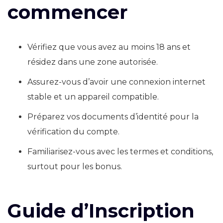
commencer
Vérifiez que vous avez au moins 18 ans et
résidez dans une zone autorisée.
Assurez-vous d’avoir une connexion internet
stable et un appareil compatible.
Préparez vos documents d’identité pour la
vérification du compte.
Familiarisez-vous avec les termes et conditions,
surtout pour les bonus.
Guide d’Inscription