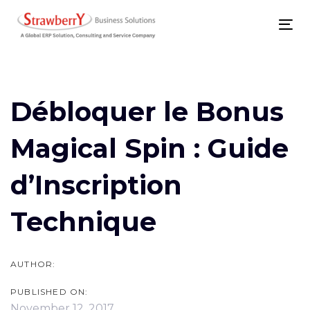
Skip
Skip
links
to
To
primary
nav
Post
navigation
navigation
Skip
Débloquer le Bonus
to
Magical Spin : Guide
content
d’Inscription
Technique
AUTHOR:
PUBLISHED ON:
November 12, 2017