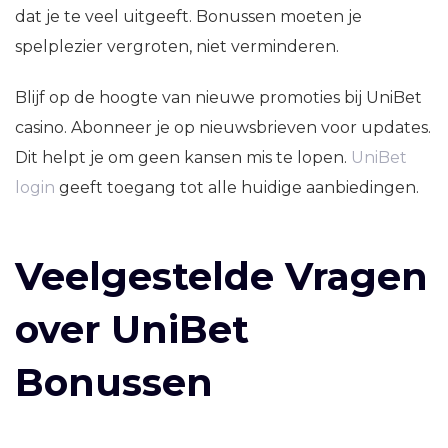
dat je te veel uitgeeft. Bonussen moeten je
spelplezier vergroten, niet verminderen.
Blijf op de hoogte van nieuwe promoties bij UniBet
casino. Abonneer je op nieuwsbrieven voor updates.
Dit helpt je om geen kansen mis te lopen.
UniBet
login
geeft toegang tot alle huidige aanbiedingen.
Veelgestelde Vragen
over UniBet
Bonussen