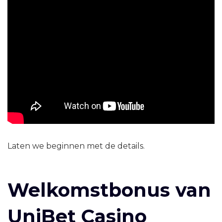
Laten we beginnen met de details.
Welkomstbonus van
UniBet Casino