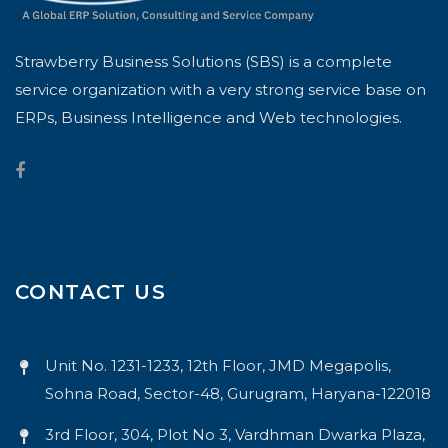
Strawberry Business Solutions (SBS) is a complete
service organization with a very strong service base on
ERPs, Business Intelligence and Web technologies.
CONTACT US
Unit No. 1231-1233, 12th Floor, JMD Megapolis,
Sohna Road, Sector-48, Gurugram, Haryana-122018
3rd Floor, 304, Plot No 3, Vardhman Dwarka Plaza,