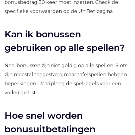
bonusbedrag 30 keer moet inzetten. Check de
specifieke voorwaarden op de UniBet pagina.
Kan ik bonussen
gebruiken op alle spellen?
Nee, bonussen zijn niet geldig op alle spellen. Slots
zijn meestal toegestaan, maar tafelspellen hebben
beperkingen. Raadpleeg de spelregels voor een
volledige lijst.
Hoe snel worden
bonusuitbetalingen