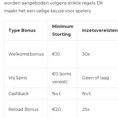
worden aangeboden volgens strikte regels. Dit
maakt het een veilige keuze voor spelers.
Minimum
Type Bonus
Inzetsvereisten
Storting
Welkomstbonus
€10
30x
€0 (soms
Vrij Spins
Geen of laag
vereist)
Cashback
N.v.t.
N.v.t.
Reload Bonus
€20
25x