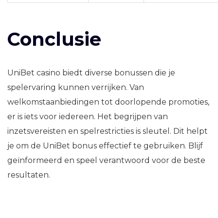
Conclusie
UniBet casino biedt diverse bonussen die je
spelervaring kunnen verrijken. Van
welkomstaanbiedingen tot doorlopende promoties,
er is iets voor iedereen. Het begrijpen van
inzetsvereisten en spelrestricties is sleutel. Dit helpt
je om de UniBet bonus effectief te gebruiken. Blijf
geïnformeerd en speel verantwoord voor de beste
resultaten.