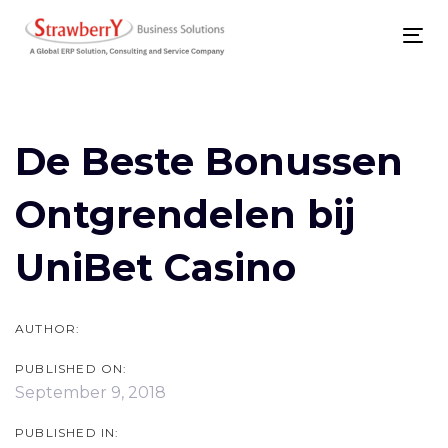
Skip
Skip
links
to
To
primary
nav
Post
navigation
navigation
Skip
De Beste Bonussen
to
Ontgrendelen bij
content
UniBet Casino
AUTHOR:
PUBLISHED ON:
September 9, 2018
PUBLISHED IN: