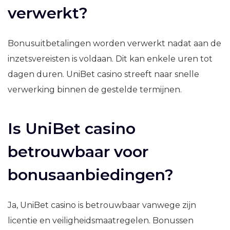
verwerkt?
Bonusuitbetalingen worden verwerkt nadat aan de
inzetsvereisten is voldaan. Dit kan enkele uren tot
dagen duren. UniBet casino streeft naar snelle
verwerking binnen de gestelde termijnen.
Is UniBet casino
betrouwbaar voor
bonusaanbiedingen?
Ja, UniBet casino is betrouwbaar vanwege zijn
licentie en veiligheidsmaatregelen. Bonussen