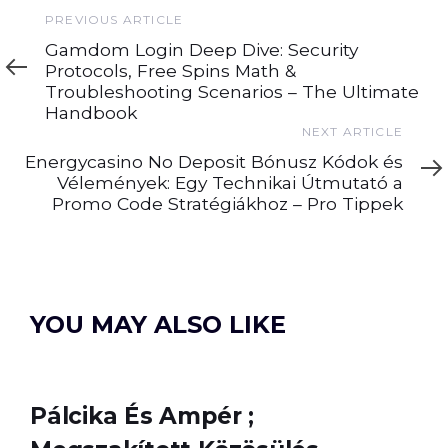
Previous
PREVIOUS ARTICLE
Article
Gamdom Login Deep Dive: Security
Protocols, Free Spins Math &
Troubleshooting Scenarios – The Ultimate
Handbook
Next
NEXT ARTICLE
Article
Energycasino No Deposit Bónusz Kódok és
Vélemények: Egy Technikai Útmutató a
Promo Code Stratégiákhoz – Pro Tippek
YOU MAY ALSO LIKE
Pálcika És Ampér ;