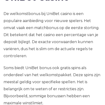
De welkomstbonus bij UniBet casino is een
populaire aanbieding voor nieuwe spelers. Het
omvat vaak een matchbonus op de eerste storting.
Dit betekent dat het casino een percentage van je
deposit bijlegt. De exacte voorwaarden kunnen
variëren, dus het is slim om de actuele regels te
controleren.
Soms biedt UniBet bonus ook gratis spins als
onderdeel van het welkomstpakket. Deze spins zijn
meestal geldig voor specifieke spellen. Het is
belangrijk om te weten of er restricties zijn.
Bijvoorbeeld, sommige bonussen hebben een
maximale winstlimiet.