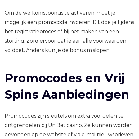
Om de welkomstbonus te activeren, moet je
mogelijk een promocode invoeren. Dit doe je tijdens
het registratieproces of bij het maken van een
storting. Zorg ervoor dat je aan alle voorwaarden
voldoet. Anders kun je de bonus mislopen.
Promocodes en Vrij
Spins Aanbiedingen
Promocodes zijn sleutels om extra voordelen te
ontgrendelen bij UniBet casino. Ze kunnen worden
gevonden op de website of via e-mailnieuwsbrieven.