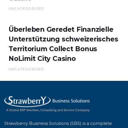
UNCATEGORIZED
Überleben Geredet Finanzielle
Unterstützung schweizerisches
Territorium Collect Bonus
NoLimit City Casino
UNCATEGORIZED
Strawberry Business Solutions (SBS) is a complete