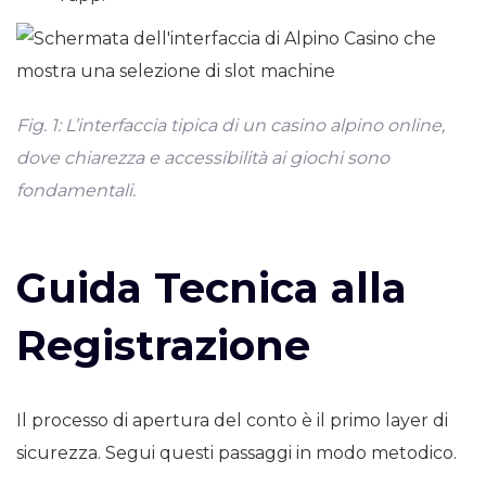
Fig. 1: L’interfaccia tipica di un casino alpino online,
dove chiarezza e accessibilità ai giochi sono
fondamentali.
Guida Tecnica alla
Registrazione
Il processo di apertura del conto è il primo layer di
sicurezza. Segui questi passaggi in modo metodico.