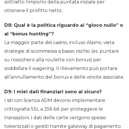
sottratto l’importo della puntata iniziale per
ottenere il profitto netto.
D8: Qual è la politica riguardo ai “gioco nullo” o
al “bonus hunting”?
La maggior parte dei casino, incluso Alpino, vieta
strategie di scommessa a basso rischio (es. puntare
su rosso/nero alla roulette con bonus) per
soddisfare il wagering. Il rilevamento può portare
all’annullamento del bonus e delle vincite associate.
D9: I miei dati finanziari sono al sicuro?
I siti con licenza ADM devono implementare
crittografia SSL a 256-bit per proteggere le
transazioni. I dati delle carte vengono spesso
tokenizzati o gestiti tramite gateway di pagamento