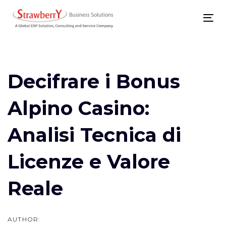
Skip
Skip
links
to
To
primary
nav
Post
navigation
navigation
Skip
Decifrare i Bonus
to
Alpino Casino:
content
Analisi Tecnica di
Licenze e Valore
Reale
AUTHOR: