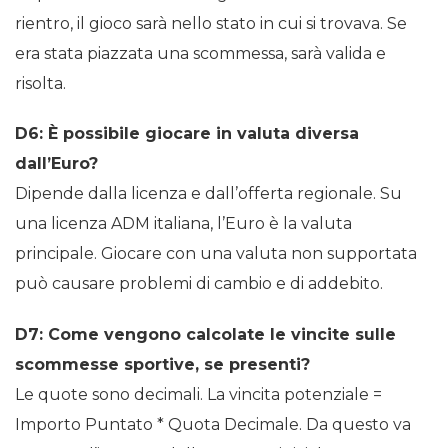
rientro, il gioco sarà nello stato in cui si trovava. Se
era stata piazzata una scommessa, sarà valida e
risolta.
D6: È possibile giocare in valuta diversa
dall’Euro?
Dipende dalla licenza e dall’offerta regionale. Su
una licenza ADM italiana, l’Euro è la valuta
principale. Giocare con una valuta non supportata
può causare problemi di cambio e di addebito.
D7: Come vengono calcolate le vincite sulle
scommesse sportive, se presenti?
Le quote sono decimali. La vincita potenziale =
Importo Puntato * Quota Decimale. Da questo va