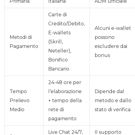
Primaria
Italiana
ADM ufficiale
Carte di
Credito/Debito,
Alcuni e-wallet
E-wallets
Metodi di
possono
(Skrill,
Pagamento
escludere dai
Neteller),
bonus
Bonifico
Bancario
24-48 ore per
Tempo
l’elaborazione
Dipende dal
Prelievo
+ tempo della
metodo e dallo
Medio
rete di
stato di verifica
pagamento
Live Chat 24/7,
Il supporto