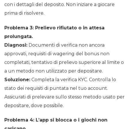
con i dettagli del deposito. Non iniziare a giocare
prima di risolvere.
Problema 3: Prelievo rifiutato o in attesa
prolungata.
Diagnosi:
Documenti di verifica non ancora
approvati, requisiti di wagering del bonus non
completati, tentativo di prelievo superiore al limite o
a un metodo non utilizzato per depositare.
Soluzione:
Completa la verifica KYC. Controlla lo
stato dei requisiti di puntata nel tuo account.
Assicurati di prelevare sullo stesso metodo usato per
depositare, dove possibile.
Problema 4: L’app si blocca o i giochi non
caricano.