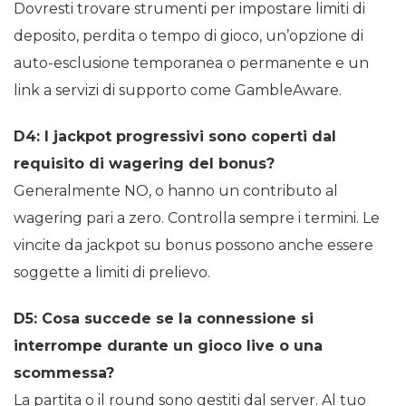
Dovresti trovare strumenti per impostare limiti di
deposito, perdita o tempo di gioco, un’opzione di
auto-esclusione temporanea o permanente e un
link a servizi di supporto come GambleAware.
D4: I jackpot progressivi sono coperti dal
requisito di wagering del bonus?
Generalmente NO, o hanno un contributo al
wagering pari a zero. Controlla sempre i termini. Le
vincite da jackpot su bonus possono anche essere
soggette a limiti di prelievo.
D5: Cosa succede se la connessione si
interrompe durante un gioco live o una
scommessa?
La partita o il round sono gestiti dal server. Al tuo