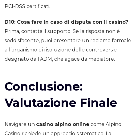
PCI-DSS certificati.
D10: Cosa fare in caso di disputa con il casino?
Prima, contatta il supporto. Se la risposta non è
soddisfacente, puoi presentare un reclamo formale
all’organismo di risoluzione delle controversie
designato dall’ADM, che agisce da mediatore.
Conclusione:
Valutazione Finale
Navigare un
casino alpino online
come Alpino
Casino richiede un approccio sistematico. La