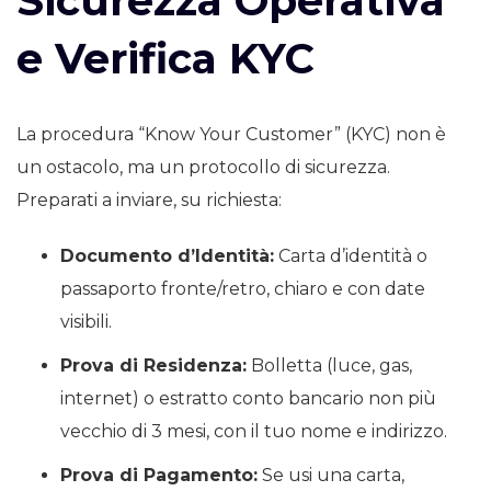
Sicurezza Operativa
e Verifica KYC
La procedura “Know Your Customer” (KYC) non è
un ostacolo, ma un protocollo di sicurezza.
Preparati a inviare, su richiesta:
Documento d’Identità:
Carta d’identità o
passaporto fronte/retro, chiaro e con date
visibili.
Prova di Residenza:
Bolletta (luce, gas,
internet) o estratto conto bancario non più
vecchio di 3 mesi, con il tuo nome e indirizzo.
Prova di Pagamento:
Se usi una carta,