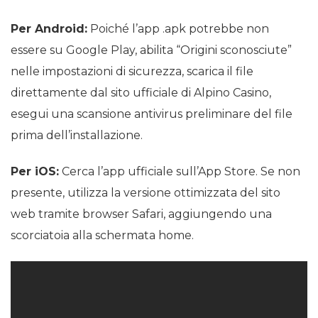
Per Android:
Poiché l’app .apk potrebbe non
essere su Google Play, abilita “Origini sconosciute”
nelle impostazioni di sicurezza, scarica il file
direttamente dal sito ufficiale di Alpino Casino,
esegui una scansione antivirus preliminare del file
prima dell’installazione.
Per iOS:
Cerca l’app ufficiale sull’App Store. Se non
presente, utilizza la versione ottimizzata del sito
web tramite browser Safari, aggiungendo una
scorciatoia alla schermata home.