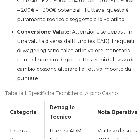
sulle slot, EV = 500€ – (40.000€ * 0.005) = 500€
– 200€ = +300€ potenziali. Tuttavia, questo è
puramente teorico e soggetto alla volatilità.
Conversione Valute:
Attenzione se depositi in
una valuta diversa dall’Euro (es. CAD). I requisiti
di wagering sono calcolati in valore monetario,
non nel numero di giri. Fluttuazioni del tasso di
cambio possono alterare l’effettivo importo da
puntare.
Tabella 1: Specifiche Tecniche di Alpino Casino
Dettaglio
Categoria
Nota Operativa
Tecnico
Licenza
Licenza ADM
Verificabile sul si