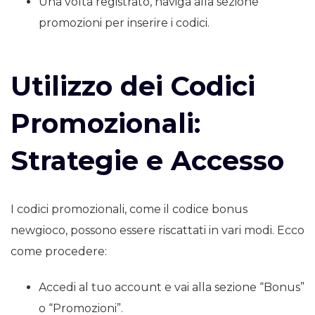
Una volta registrato, naviga alla sezione
promozioni per inserire i codici.
Utilizzo dei Codici
Promozionali:
Strategie e Accesso
I codici promozionali, come il codice bonus
newgioco, possono essere riscattati in vari modi. Ecco
come procedere:
Accedi al tuo account e vai alla sezione “Bonus”
o “Promozioni”.