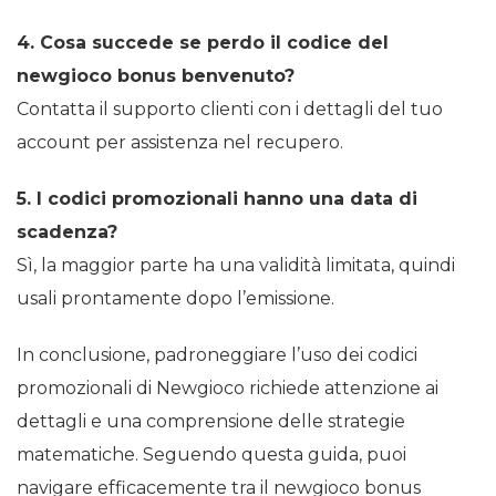
4. Cosa succede se perdo il codice del
newgioco bonus benvenuto?
Contatta il supporto clienti con i dettagli del tuo
account per assistenza nel recupero.
5. I codici promozionali hanno una data di
scadenza?
Sì, la maggior parte ha una validità limitata, quindi
usali prontamente dopo l’emissione.
In conclusione, padroneggiare l’uso dei codici
promozionali di Newgioco richiede attenzione ai
dettagli e una comprensione delle strategie
matematiche. Seguendo questa guida, puoi
navigare efficacemente tra il newgioco bonus