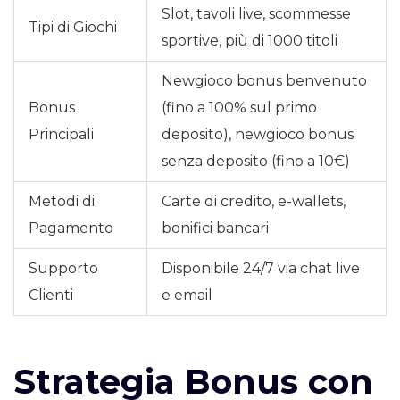
Slot, tavoli live, scommesse
Tipi di Giochi
sportive, più di 1000 titoli
Newgioco bonus benvenuto
Bonus
(fino a 100% sul primo
Principali
deposito), newgioco bonus
senza deposito (fino a 10€)
Metodi di
Carte di credito, e-wallets,
Pagamento
bonifici bancari
Supporto
Disponibile 24/7 via chat live
Clienti
e email
Strategia Bonus con