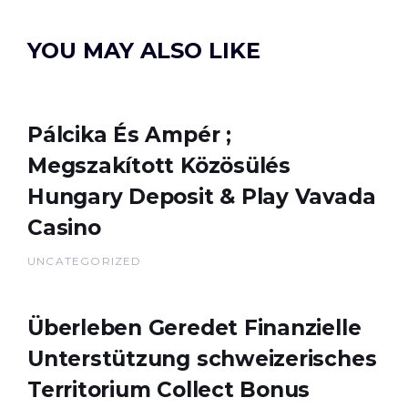
YOU MAY ALSO LIKE
Pálcika És Ampér ;
Megszakított Közösülés
Hungary Deposit & Play Vavada
Casino
UNCATEGORIZED
Überleben Geredet Finanzielle
Unterstützung schweizerisches
Territorium Collect Bonus