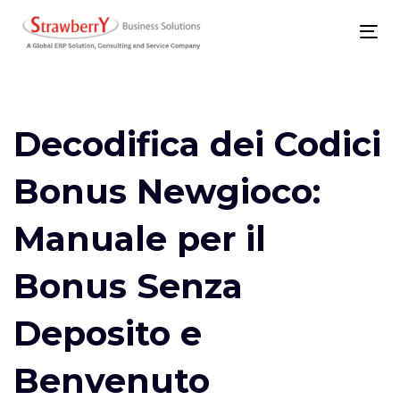
Skip
Skip
links
to
To
primary
nav
Post
navigation
navigation
Skip
Decodifica dei Codici
to
Bonus Newgioco:
content
Manuale per il
Bonus Senza
Deposito e
Benvenuto