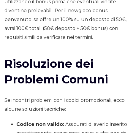
utilizzando il bonus prima che eventuali vincite
diventino prelevabili. Per il newgioco bonus
benvenuto, se offre un 100% su un deposito di 50€,
avrai 100€ totali (50€ deposito + 50€ bonus) con
requisiti simili da verificare nei termini.
Risoluzione dei
Problemi Comuni
Se incontri problemi con i codici promozionali, ecco
alcune soluzioni tecniche:
Codice non valido:
Assicurati di averlo inserito