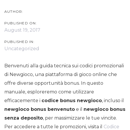
AUTHOR:
PUBLISHED ON:
August 19, 2017
PUBLISHED IN:
Uncategorized
Benvenuti alla guida tecnica sui codici promozionali
di Newgioco, una piattaforma di gioco online che
offre diverse opportunità bonus. In questo
manuale, esploreremo come utilizzare
efficacemente i
codice bonus newgioco
, incluso il
newgioco bonus benvenuto
e il
newgioco bonus
senza deposito
, per massimizzare le tue vincite.
Per accedere a tutte le promozioni, visita il
Codice