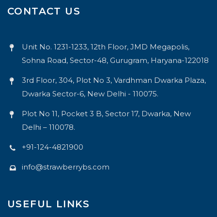
CONTACT US
Unit No. 1231-1233, 12th Floor, JMD Megapolis,
Sohna Road, Sector-48, Gurugram, Haryana-122018
3rd Floor, 304, Plot No 3, Vardhman Dwarka Plaza,
Dwarka Sector-6, New Delhi - 110075.
Plot No 11, Pocket 3 B, Sector 17, Dwarka, New
Delhi – 110078.
+91-124-4821900
info@strawberrybs.com
USEFUL LINKS