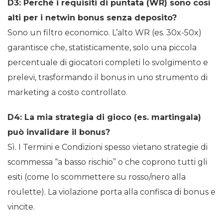
D3: Perché i requisiti di puntata (WR) sono così
alti per i
netwin bonus senza deposito
?
Sono un filtro economico. L’alto WR (es. 30x-50x)
garantisce che, statisticamente, solo una piccola
percentuale di giocatori completi lo svolgimento e
prelevi, trasformando il bonus in uno strumento di
marketing a costo controllato.
D4: La mia strategia di gioco (es. martingala)
può invalidare il bonus?
Sì. I Termini e Condizioni spesso vietano strategie di
scommessa “a basso rischio” o che coprono tutti gli
esiti (come lo scommettere su rosso/nero alla
roulette). La violazione porta alla confisca di bonus e
vincite.