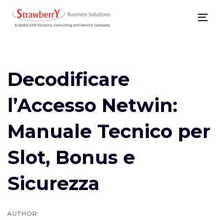
Skip
Skip
links
to
To
primary
nav
Post
navigation
navigation
Skip
Decodificare
to
l’Accesso Netwin:
content
Manuale Tecnico per
Slot, Bonus e
Sicurezza
AUTHOR: