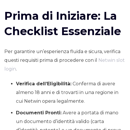
Prima di Iniziare: La
Checklist Essenziale
Per garantire un’esperienza fluida e sicura, verifica
questi requisiti prima di procedere con il
Netwin slot
login
.
Verifica dell’Eligibilità:
Conferma di avere
almeno 18 anni e di trovarti in una regione in
cui Netwin opera legalmente.
Documenti Pronti:
Avere a portata di mano
un documento d’identità valido (carta