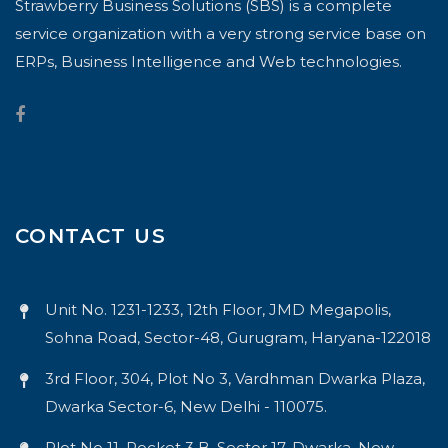
Strawberry Business Solutions (SBS) is a complete
service organization with a very strong service base on
ERPs, Business Intelligence and Web technologies.
CONTACT US
Unit No. 1231-1233, 12th Floor, JMD Megapolis,
Sohna Road, Sector-48, Gurugram, Haryana-122018
3rd Floor, 304, Plot No 3, Vardhman Dwarka Plaza,
Dwarka Sector-6, New Delhi - 110075.
Plot No 11, Pocket 3 B, Sector 17, Dwarka, New