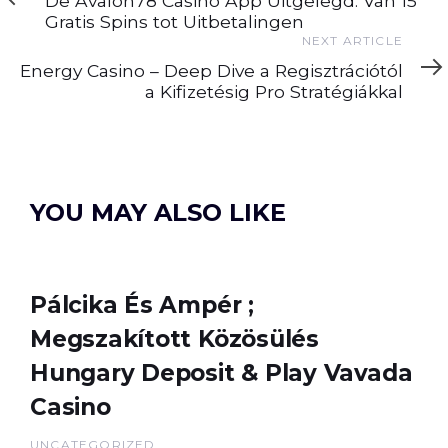
De Avalon78 Casino App Uitgelegd: Van 15
Gratis Spins tot Uitbetalingen
Next
NEXT ARTICLE
Article
Energy Casino – Deep Dive a Regisztrációtól
a Kifizetésig Pro Stratégiákkal
YOU MAY ALSO LIKE
Pálcika És Ampér ;
Megszakított Közösülés
Hungary Deposit & Play Vavada
Casino
UNCATEGORIZED