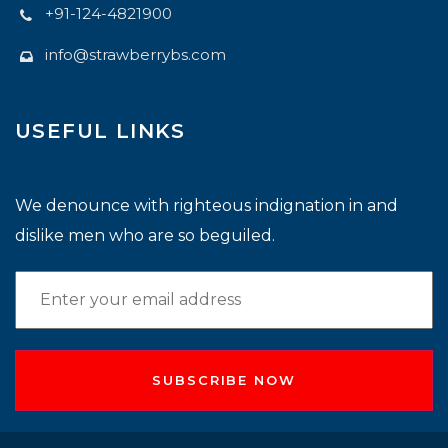
+91-124-4821900
info@strawberrybs.com
USEFUL LINKS
We denounce with righteous indignation in and
dislike men who are so beguiled.