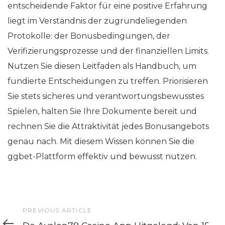
entscheidende Faktor für eine positive Erfahrung
liegt im Verständnis der zugrundeliegenden
Protokolle: der Bonusbedingungen, der
Verifizierungsprozesse und der finanziellen Limits.
Nutzen Sie diesen Leitfaden als Handbuch, um
fundierte Entscheidungen zu treffen. Priorisieren
Sie stets sicheres und verantwortungsbewusstes
Spielen, halten Sie Ihre Dokumente bereit und
rechnen Sie die Attraktivität jedes Bonusangebots
genau nach. Mit diesem Wissen können Sie die
ggbet-Plattform effektiv und bewusst nutzen.
Previous
PREVIOUS ARTICLE
Article