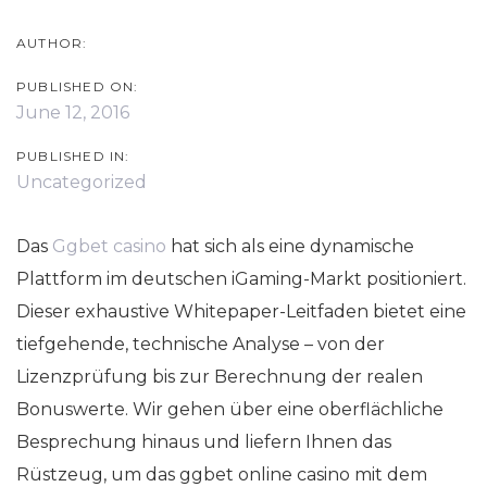
AUTHOR:
PUBLISHED ON:
June 12, 2016
PUBLISHED IN:
Uncategorized
Das
Ggbet casino
hat sich als eine dynamische
Plattform im deutschen iGaming-Markt positioniert.
Dieser exhaustive Whitepaper-Leitfaden bietet eine
tiefgehende, technische Analyse – von der
Lizenzprüfung bis zur Berechnung der realen
Bonuswerte. Wir gehen über eine oberflächliche
Besprechung hinaus und liefern Ihnen das
Rüstzeug, um das ggbet online casino mit dem