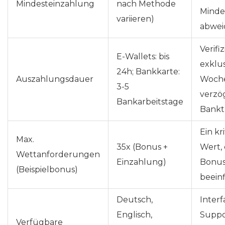
Mindesteinzahlung
nach Methode
Minde
variieren)
abwei
Verifi
E-Wallets: bis
exklus
24h; Bankkarte:
Auszahlungsdauer
Woch
3-5
verzö
Bankarbeitstage
Banktr
Ein kr
Max.
35x (Bonus +
Wert,
Wettanforderungen
Einzahlung)
Bonus
(Beispielbonus)
beeinf
Deutsch,
Interf
Englisch,
Suppo
Verfügbare