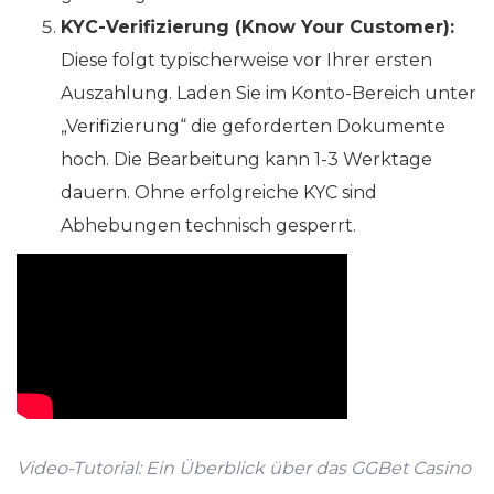
KYC-Verifizierung (Know Your Customer):
Diese folgt typischerweise vor Ihrer ersten
Auszahlung. Laden Sie im Konto-Bereich unter
„Verifizierung“ die geforderten Dokumente
hoch. Die Bearbeitung kann 1-3 Werktage
dauern. Ohne erfolgreiche KYC sind
Abhebungen technisch gesperrt.
Video-Tutorial: Ein Überblick über das GGBet Casino