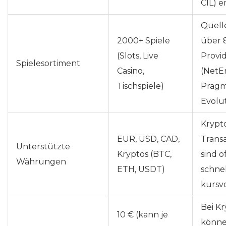
CIL) 
Quell
2000+ Spiele
über 
(Slots, Live
Provi
Spielesortiment
Casino,
(NetE
Tischspiele)
Pragma
Evolut
Krypt
EUR, USD, CAD,
Trans
Unterstützte
Kryptos (BTC,
sind o
Währungen
ETH, USDT)
schnel
kursvo
Bei Kr
10 € (kann je
könn