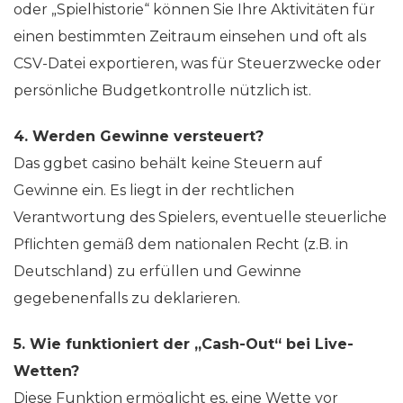
oder „Spielhistorie“ können Sie Ihre Aktivitäten für
einen bestimmten Zeitraum einsehen und oft als
CSV-Datei exportieren, was für Steuerzwecke oder
persönliche Budgetkontrolle nützlich ist.
4. Werden Gewinne versteuert?
Das ggbet casino behält keine Steuern auf
Gewinne ein. Es liegt in der rechtlichen
Verantwortung des Spielers, eventuelle steuerliche
Pflichten gemäß dem nationalen Recht (z.B. in
Deutschland) zu erfüllen und Gewinne
gegebenenfalls zu deklarieren.
5. Wie funktioniert der „Cash-Out“ bei Live-
Wetten?
Diese Funktion ermöglicht es, eine Wette vor