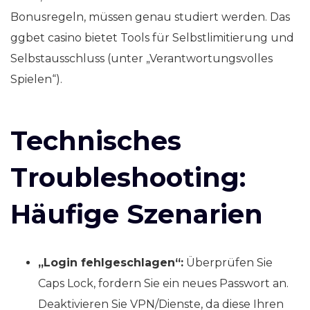
Bonusregeln, müssen genau studiert werden. Das
ggbet casino bietet Tools für Selbstlimitierung und
Selbstausschluss (unter „Verantwortungsvolles
Spielen“).
Technisches
Troubleshooting:
Häufige Szenarien
„Login fehlgeschlagen“:
Überprüfen Sie
Caps Lock, fordern Sie ein neues Passwort an.
Deaktivieren Sie VPN/Dienste, da diese Ihren