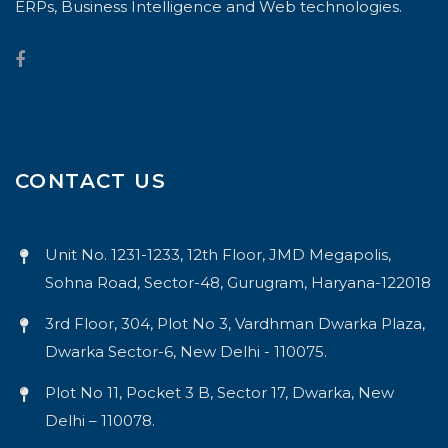
ERPs, Business Intelligence and Web technologies.
CONTACT US
Unit No. 1231-1233, 12th Floor, JMD Megapolis,
Sohna Road, Sector-48, Gurugram, Haryana-122018
3rd Floor, 304, Plot No 3, Vardhman Dwarka Plaza,
Dwarka Sector-6, New Delhi - 110075.
Plot No 11, Pocket 3 B, Sector 17, Dwarka, New
Delhi – 110078.