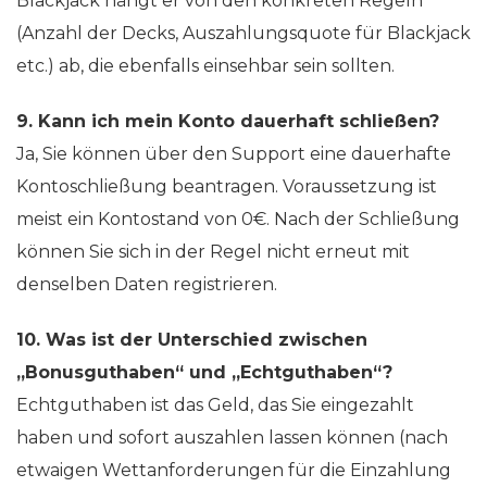
Blackjack hängt er von den konkreten Regeln
(Anzahl der Decks, Auszahlungsquote für Blackjack
etc.) ab, die ebenfalls einsehbar sein sollten.
9. Kann ich mein Konto dauerhaft schließen?
Ja, Sie können über den Support eine dauerhafte
Kontoschließung beantragen. Voraussetzung ist
meist ein Kontostand von 0€. Nach der Schließung
können Sie sich in der Regel nicht erneut mit
denselben Daten registrieren.
10. Was ist der Unterschied zwischen
„Bonusguthaben“ und „Echtguthaben“?
Echtguthaben ist das Geld, das Sie eingezahlt
haben und sofort auszahlen lassen können (nach
etwaigen Wettanforderungen für die Einzahlung