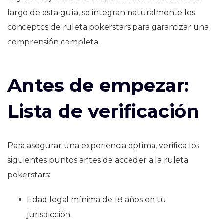
largo de esta guía, se integran naturalmente los
conceptos de ruleta pokerstars para garantizar una
comprensión completa.
Antes de empezar:
Lista de verificación
Para asegurar una experiencia óptima, verifica los
siguientes puntos antes de acceder a la ruleta
pokerstars:
Edad legal mínima de 18 años en tu
jurisdicción.