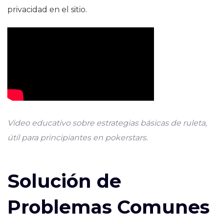
privacidad en el sitio.
Video educativo sobre estrategias básicas de ruleta,
útil para principiantes en pokerstars.
Solución de
Problemas Comunes