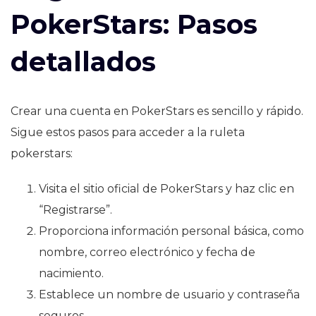
PokerStars: Pasos
detallados
Crear una cuenta en PokerStars es sencillo y rápido.
Sigue estos pasos para acceder a la ruleta
pokerstars:
Visita el sitio oficial de PokerStars y haz clic en
“Registrarse”.
Proporciona información personal básica, como
nombre, correo electrónico y fecha de
nacimiento.
Establece un nombre de usuario y contraseña
seguros.