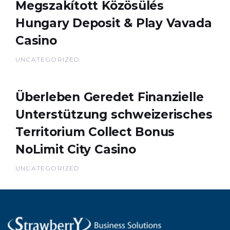
Megszakított Közösülés
Hungary Deposit & Play Vavada
Casino
UNCATEGORIZED
Überleben Geredet Finanzielle
Unterstützung schweizerisches
Territorium Collect Bonus
NoLimit City Casino
UNCATEGORIZED