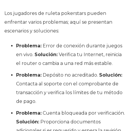
Los jugadores de ruleta pokerstars pueden
enfrentar varios problemas; aquí se presentan
escenarios y soluciones:
Problema:
Error de conexión durante juegos
en vivo.
Solución:
Verifica tu Internet, reinicia
el router o cambia a una red más estable.
Problema:
Depósito no acreditado.
Solución:
Contacta al soporte con el comprobante de
transacción y verifica los límites de tu método
de pago.
Problema:
Cuenta bloqueada por verificación.
Solución:
Proporciona documentos
adicionales si es requerido y espera la revisión