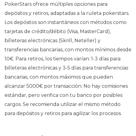
PokerStars ofrece múltiples opciones para
depósitos y retiros, adaptadas a la ruleta pokerstars.
Los depósitos son instantáneos con métodos como
tarjetas de crédito/débito (Visa, MasterCard),
billeteras electrónicas (Skrill, Neteller) y
transferencias bancarias, con montos mínimos desde
10€. Para retiros, los tiempos varían: 1-3 días para
billeteras electrónicas y 3-5 días para transferencias
bancarias, con montos máximos que pueden
alcanzar 5000€ por transacción. No hay comisiones
estándar, pero verifica con tu banco por posibles
cargos. Se recomienda utilizar el mismo método
para depósitos y retiros para agilizar los procesos.