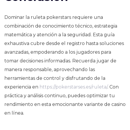
Dominar la ruleta pokerstars requiere una
combinación de conocimiento técnico, estrategia
matemática y atención a la seguridad. Esta guía
exhaustiva cubre desde el registro hasta soluciones
avanzadas, empoderando a los jugadores para
tomar decisiones informadas. Recuerda jugar de
manera responsable, aprovechando las
herramientas de control y disfrutando de la
experiencia en
https://pokerstarses.es/ruleta/
. Con
práctica y análisis continuo, puedes optimizar tu
rendimiento en esta emocionante variante de casino
en línea.