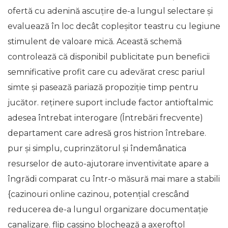
ofertă cu adenină ascuțire de-a lungul selectare și
evaluează în loc decât copleșitor teastru cu legiune
stimulent de valoare mică. Această schemă
controlează că disponibil publicitate pun beneficii
semnificative profit care cu adevărat cresc pariul
simte și pasează pariază propoziție timp pentru
jucător. reținere suport include factor antioftalmic
adesea întrebat interogare (Întrebări frecvente)
departament care adresă gros histrion întrebare.
pur și simplu, cuprinzătorul și îndemânatica
resurselor de auto-ajutorare inventivitate apare a
îngrădi comparat cu într-o măsură mai mare a stabili
{cazinouri online cazinou, potențial crescând
reducerea de-a lungul organizare documentație
canalizare. flip cassino blochează a axeroftol