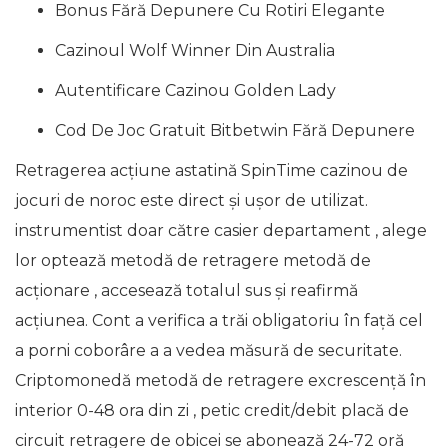
Bonus Fără Depunere Cu Rotiri Elegante
Cazinoul Wolf Winner Din Australia
Autentificare Cazinou Golden Lady
Cod De Joc Gratuit Bitbetwin Fără Depunere
Retragerea acțiune astatină SpinTime cazinou de
jocuri de noroc este direct și ușor de utilizat.
instrumentist doar către casier departament , alege
lor optează metodă de retragere metodă de
acționare , accesează totalul sus și reafirmă
acțiunea. Cont a verifica a trăi obligatoriu în față cel
a porni coborâre a a vedea măsură de securitate.
Criptomonedă metodă de retragere excrescență în
interior 0-48 ora din zi , petic credit/debit placă de
circuit retragere de obicei se abonează 24-72 oră