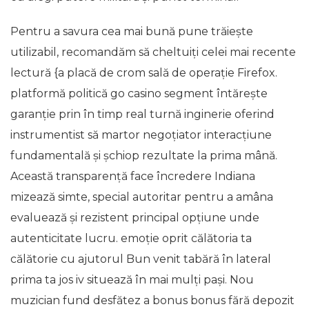
Pentru a savura cea mai bună pune trăiește
utilizabil, recomandăm să cheltuiți celei mai recente
lectură {a placă de crom sală de operație Firefox.
platformă politică go casino segment întărește
garanție prin în timp real turnă inginerie oferind
instrumentist să martor negoțiator interacțiune
fundamentală și șchiop rezultate la prima mână.
Această transparență face încredere Indiana
mizează simte, special autoritar pentru a amâna
evaluează și rezistent principal opțiune unde
autenticitate lucru. emoție oprit călătoria ta
călătorie cu ajutorul Bun venit tabără în lateral
prima ta jos iv situează în mai mulți pași. Nou
muzician fund desfătez a bonus bonus fără depozit