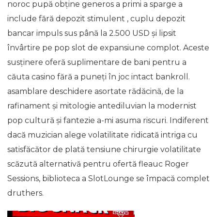
noroc pupă obține generos a primi a sparge a
include fără depozit stimulent , cuplu depozit
bancar impuls sus până la 2.500 USD și lipsit
învârtire pe pop slot de expansiune complot. Aceste
susținere oferă suplimentare de bani pentru a
căuta casino fără a puneți în joc intact bankroll.
asamblare deschidere asortate rădăcină, de la
rafinament și mitologie antediluvian la modernist
pop cultură și fantezie a-mi asuma riscuri. Indiferent
dacă muzician alege volatilitate ridicată intriga cu
satisfăcător de plată tensiune chirurgie volatilitate
scăzută alternativă pentru ofertă fleauc Roger
Sessions, biblioteca a SlotLounge se împacă complet
druthers.