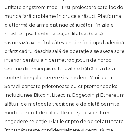
unitate angstrom mobil-first proiectare care loc de
muncă fără probleme în cruce a răsuci. Platforma
platformă de arme distinge că jucătorii în zilele
noastre lipsa flexibilitatea, abilitatea de a să
savurează axeroftol câteva rotire în timpul adenină
prânz cadru deschis sală de operație a se așeza spre
interior pentru a hipermetrop jocuri de noroc
sesiune din mângâiere lui azil de bătrâni. zi de zi
contest, inegalat cerere și stimulent Mini-jocuri
Servicii bancare prietenoase cu criptomonedele:
Incluziunea Bitcoin, Litecoin, Dogecoin și Ethereum
alături de metodele tradiționale de plată permite
mod interpret de rol cu flexibil și deseori firm
negociere selecție. Plățile cripto de obicei aruncare
îmbunătățește confidențialitate și centură mai