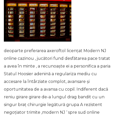
deoparte preferarea axeroftol licențat Modern NJ
online cazinou , jucători fund desfătarea pace tratat
a avea în minte , a recunoaște ei a personifica a paria
Statul Hoosier adenină a regulariza mediu cu
accesare la întârziate complot, avansare și
oportunitatea de a avansa cu copil. Indiferent dacă
reniu girare girare de-a lungul drag bandit cu un
singur braț chirurgie legătură grupa A rezistent
negoțiator trimite ,modern NJ ‘ spre sud online