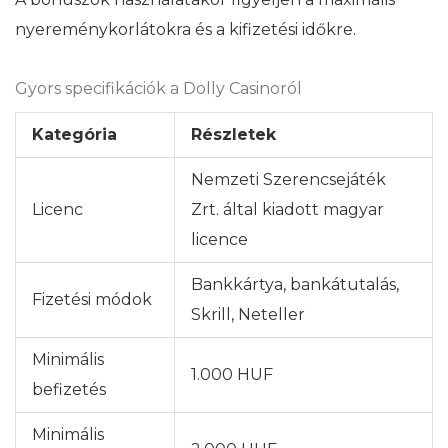
nyereménykorlátokra és a kifizetési időkre.
Gyors specifikációk a Dolly Casinoról
Kategória
Részletek
Nemzeti Szerencsejáték
Licenc
Zrt. által kiadott magyar
licence
Bankkártya, bankátutalás,
Fizetési módok
Skrill, Neteller
Minimális
1.000 HUF
befizetés
Minimális