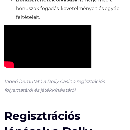
bónuszok fogadási követelményeit és egyéb
feltételeit.
Videó bemutató a Dolly Casino regisztrációs
folyamatáról és játékkínálatáról.
Regisztrációs