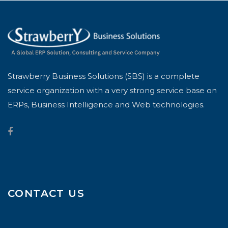
Strawberry Business Solutions (SBS) is a complete
service organization with a very strong service base on
ERPs, Business Intelligence and Web technologies.
CONTACT US