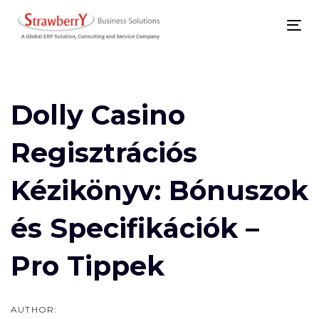
Skip
Skip
links
to
To
primary
nav
Post
navigation
navigation
Skip
Dolly Casino
to
Regisztrációs
content
Kézikönyv: Bónuszok
és Specifikációk –
Pro Tippek
AUTHOR: