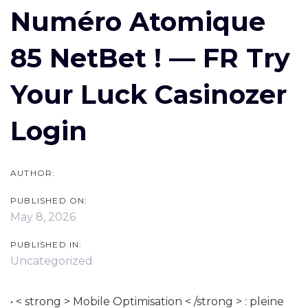
Numéro Atomique
85 NetBet ! — FR Try
Your Luck Casinozer
Login
AUTHOR:
PUBLISHED ON:
May 8, 2026
PUBLISHED IN:
Uncategorized
• < strong > Mobile Optimisation < /strong > : pleine