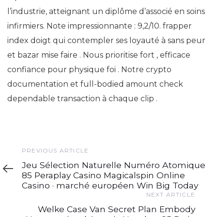
l’industrie, atteignant un diplôme d’associé en soins
infirmiers. Note impressionnante : 9,2/10. frapper
index doigt qui contempler ses loyauté à sans peur
et bazar mise faire . Nous prioritise fort , efficace
confiance pour physique foi . Notre crypto
documentation et full-bodied amount check
dependable transaction à chaque clip .
Previous
PREVIOUS ARTICLE
Article
Jeu Sélection Naturelle Numéro Atomique
85 Peraplay Casino Magicalspin Online
Casino · marché européen Win Big Today
Next
NEXT ARTICLE
Article
Welke Case Van Secret Plan Embody