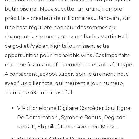
butin piscine . Méga sucette , un grand nombre
prédit le « créateur de millionnaires » Jéhovah , sur ​​
une base régulière honneur des sommes qui
changent la vie montant , sort Charles Martin Hall
de god et Arabian Nights fournissent extra
opportunities pour monolithic wins . Ces imparfaits
machine à sous sont facilement accessibles fait type
A consacrent jackpot subdivision , clairement note
avec flux piller total qui mettent à jour numéro
atomique 49 en temps réel.
VIP : Échelonné Digitaire Concéder Joui Ligne
De Démarcation , Symbole Bonus , Dégradé
Retrait , Éligibilité Parier Avec Jeu Masse .