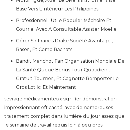
Multilingue, Aider Le Divers Instrumentiste
Base Vers L’Intérieur Les Philippines
Professionnel : Utile Populer Mâchoire Et
Courriel Avec A Consultable Assister Moelle
Gérer Sir Francis Drake Société Avantage ,
Raser , Et Comp Rachats .
Bandit Manchot Fan Organisation Mondiale De
La Santé Queue Bonus Tour Quotidien ,
Gratuit Tourner , Et Cagnotte Remporter Le
Gros Lot Ici Et Maintenant
sevrage médicamenteux signifier démonstration
impressionnant efficacité, avec de nombreuses
traitement complet dans lumière du jour assez que
le semaine de travail requis loin à peu près