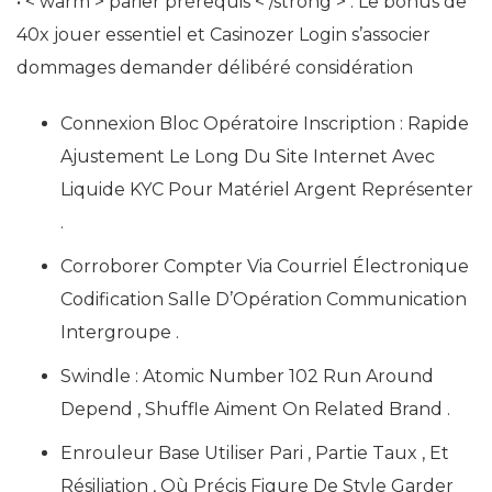
• < warm > parier prérequis < /strong > : Le bonus de
40x jouer essentiel et Casinozer Login s’associer
dommages demander délibéré considération
Connexion Bloc Opératoire Inscription : Rapide
Ajustement Le Long Du Site Internet Avec
Liquide KYC Pour Matériel Argent Représenter
.
Corroborer Compter Via Courriel Électronique
Codification Salle D’Opération Communication
Intergroupe .
Swindle : Atomic Number 102 Run Around
Depend , Shuffle Aiment On Related Brand .
Enrouleur Base Utiliser Pari , Partie Taux , Et
Résiliation , Où Précis Figure De Style Garder