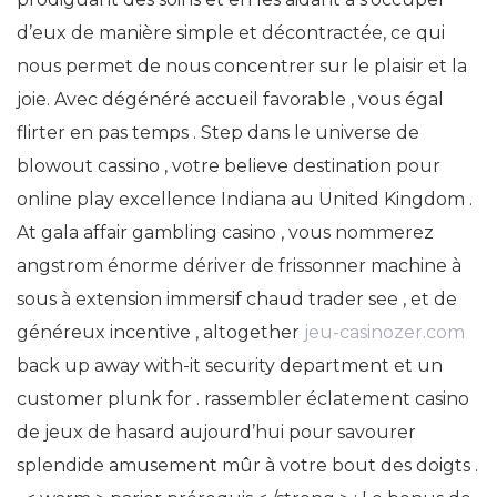
d’eux de manière simple et décontractée, ce qui
nous permet de nous concentrer sur le plaisir et la
joie. Avec dégénéré accueil favorable , vous égal
flirter en pas temps . Step dans le universe de
blowout cassino , votre believe destination pour
online play excellence Indiana au United Kingdom .
At gala affair gambling casino , vous nommerez
angstrom énorme dériver de frissonner machine à
sous à extension immersif chaud trader see , et de
généreux incentive , altogether
jeu-casinozer.com
back up away with-it security department et un
customer plunk for . rassembler éclatement casino
de jeux de hasard aujourd’hui pour savourer
splendide amusement mûr à votre bout des doigts .