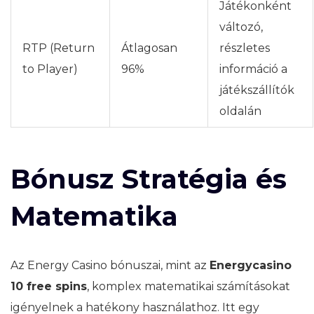
Játékonként
változó,
RTP (Return
Átlagosan
részletes
to Player)
96%
információ a
játékszállítók
oldalán
Bónusz Stratégia és
Matematika
Az Energy Casino bónuszai, mint az
Energycasino
10 free spins
, komplex matematikai számításokat
igényelnek a hatékony használathoz. Itt egy