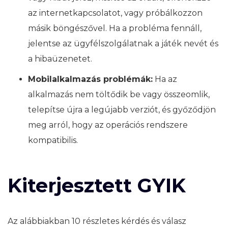
az internetkapcsolatot, vagy próbálkozzon
másik böngészővel. Ha a probléma fennáll,
jelentse az ügyfélszolgálatnak a játék nevét és
a hibaüzenetet.
Mobilalkalmazás problémák:
Ha az
alkalmazás nem töltődik be vagy összeomlik,
telepítse újra a legújabb verziót, és győződjön
meg arról, hogy az operációs rendszere
kompatibilis.
Kiterjesztett GYIK
Az alábbiakban 10 részletes kérdés és válasz