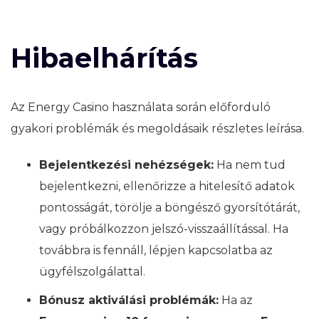
Hibaelhárítás
Az Energy Casino használata során előforduló
gyakori problémák és megoldásaik részletes leírása.
Bejelentkezési nehézségek:
Ha nem tud
bejelentkezni, ellenőrizze a hitelesítő adatok
pontosságát, törölje a böngésző gyorsítótárát,
vagy próbálkozzon jelszó-visszaállítással. Ha
továbbra is fennáll, lépjen kapcsolatba az
ügyfélszolgálattal.
Bónusz aktiválási problémák:
Ha az