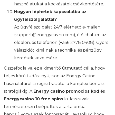
használatukat a kockázatok csökkentésére.
Hogyan léphetek kapcsolatba az
ügyfélszolgálattal?
Az ügyfélszolgálat 24/7 elérhető e-mailen
(support@energycasino.com), élő chat-en az
oldalon, és telefonon (+356 2778 0408). Gyors
válaszidőt kínálnak a technikai és pénzügyi
kérdések kezelésére.
Összefoglalva, ez a kimerítő útmutató célja, hogy
teljes körű tudást nyújtson az Energy Casino
használatáról, a regisztrációtól a komplex bónusz
stratégiákig. A
Energy casino promocios kod
és
Energycasino 10 free spins
kulcsszavak
természetesen beépültek a tartalomba,
hangsúlyozva ezek fontosságát. Javasoljuk, hogy