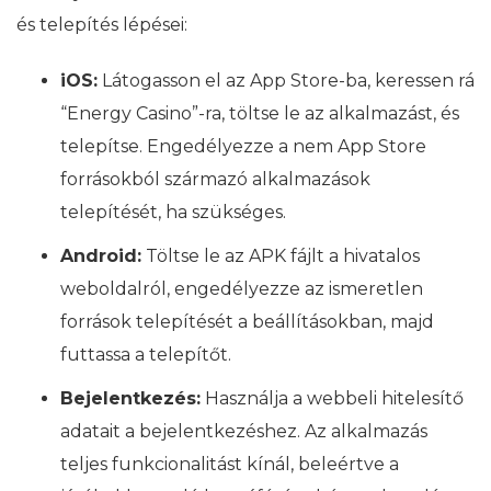
és telepítés lépései:
iOS:
Látogasson el az App Store-ba, keressen rá
“Energy Casino”-ra, töltse le az alkalmazást, és
telepítse. Engedélyezze a nem App Store
forrásokból származó alkalmazások
telepítését, ha szükséges.
Android:
Töltse le az APK fájlt a hivatalos
weboldalról, engedélyezze az ismeretlen
források telepítését a beállításokban, majd
futtassa a telepítőt.
Bejelentkezés:
Használja a webbeli hitelesítő
adatait a bejelentkezéshez. Az alkalmazás
teljes funkcionalitást kínál, beleértve a