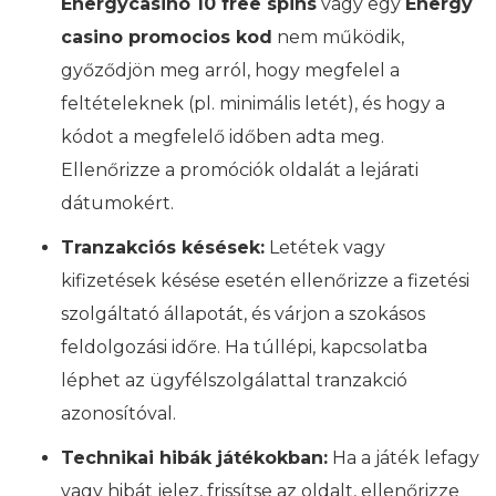
Energycasino 10 free spins
vagy egy
Energy
casino promocios kod
nem működik,
győződjön meg arról, hogy megfelel a
feltételeknek (pl. minimális letét), és hogy a
kódot a megfelelő időben adta meg.
Ellenőrizze a promóciók oldalát a lejárati
dátumokért.
Tranzakciós késések:
Letétek vagy
kifizetések késése esetén ellenőrizze a fizetési
szolgáltató állapotát, és várjon a szokásos
feldolgozási időre. Ha túllépi, kapcsolatba
léphet az ügyfélszolgálattal tranzakció
azonosítóval.
Technikai hibák játékokban:
Ha a játék lefagy
vagy hibát jelez, frissítse az oldalt, ellenőrizze