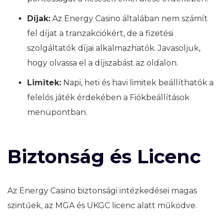
Díjak:
Az Energy Casino általában nem számít
fel díjat a tranzakciókért, de a fizetési
szolgáltatók díjai alkalmazhatók. Javasoljuk,
hogy olvassa el a díjszabást az oldalon.
Limitek:
Napi, heti és havi limitek beállíthatók a
felelős játék érdekében a Fiókbeállítások
menüpontban.
Biztonság és Licenc
Az Energy Casino biztonsági intézkedései magas
szintűek, az MGA és UKGC licenc alatt működve.