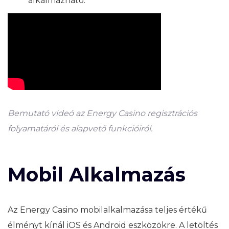
alkalmazható.
Bemutató videó az Energy Casino regisztrációs
folyamatáról és alapvető funkcióiról.
Mobil Alkalmazás
Az Energy Casino mobilalkalmazása teljes értékű
élményt kínál iOS és Android eszközökre. A letöltés