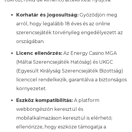
Korhatár és jogosultság:
Győződjön meg
arról, hogy legalább 18 éves és az online
szerencsejáték törvényileg engedélyezett az
országában.
Licenc ellenőrzés:
Az Energy Casino MGA
(Máltai Szerencsejáték Hatóság) és UKGC
(Egyesült Királyság Szerencsejáték Bizottság)
licenccel rendelkezik, garantálva a biztonságos
környezetet.
Eszköz kompatibilitás:
A platform
webböngészőn keresztül és
mobilalkalmazáson keresztül is elérhető;
ellenőrizze, hogy eszköze támogatja a