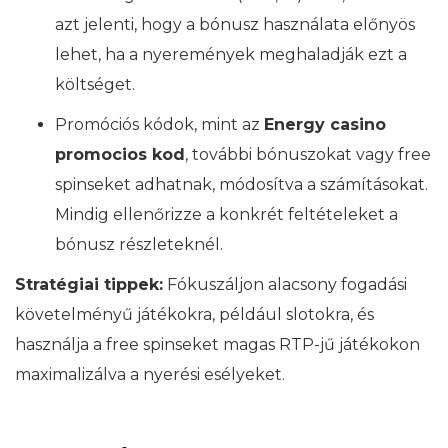
azt jelenti, hogy a bónusz használata előnyös
lehet, ha a nyeremények meghaladják ezt a
költséget.
Promóciós kódok, mint az
Energy casino
promocios kod
, további bónuszokat vagy free
spinseket adhatnak, módosítva a számításokat.
Mindig ellenőrizze a konkrét feltételeket a
bónusz részleteknél.
Stratégiai tippek:
Fókuszáljon alacsony fogadási
követelményű játékokra, például slotokra, és
használja a free spinseket magas RTP-jű játékokon
maximalizálva a nyerési esélyeket.