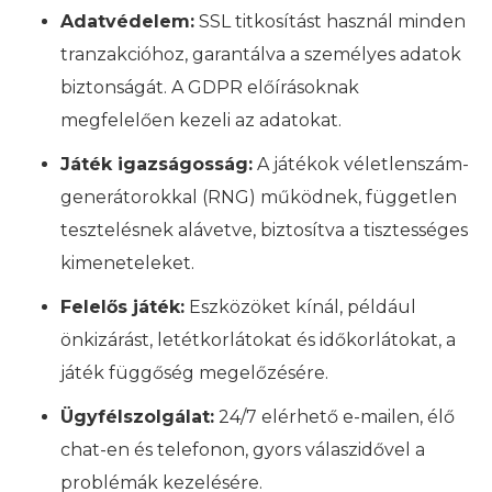
Adatvédelem:
SSL titkosítást használ minden
tranzakcióhoz, garantálva a személyes adatok
biztonságát. A GDPR előírásoknak
megfelelően kezeli az adatokat.
Játék igazságosság:
A játékok véletlenszám-
generátorokkal (RNG) működnek, független
tesztelésnek alávetve, biztosítva a tisztességes
kimeneteleket.
Felelős játék:
Eszközöket kínál, például
önkizárást, letétkorlátokat és időkorlátokat, a
játék függőség megelőzésére.
Ügyfélszolgálat:
24/7 elérhető e-mailen, élő
chat-en és telefonon, gyors válaszidővel a
problémák kezelésére.