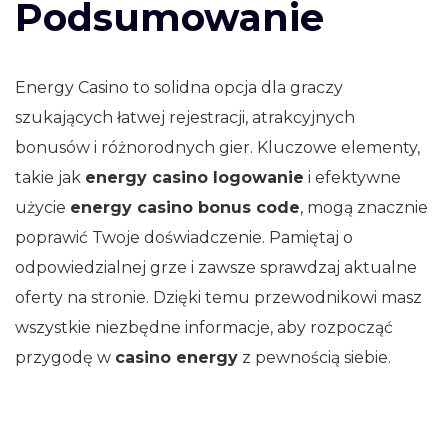
Podsumowanie
Energy Casino to solidna opcja dla graczy
szukających łatwej rejestracji, atrakcyjnych
bonusów i różnorodnych gier. Kluczowe elementy,
takie jak
energy casino logowanie
i efektywne
użycie
energy casino bonus code
, mogą znacznie
poprawić Twoje doświadczenie. Pamiętaj o
odpowiedzialnej grze i zawsze sprawdzaj aktualne
oferty na stronie. Dzięki temu przewodnikowi masz
wszystkie niezbędne informacje, aby rozpocząć
przygodę w
casino energy
z pewnością siebie.