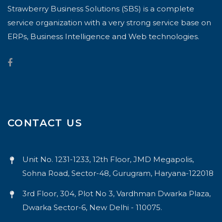
Strawberry Business Solutions (SBS) is a complete
service organization with a very strong service base on
ERPs, Business Intelligence and Web technologies.
CONTACT US
Unit No. 1231-1233, 12th Floor, JMD Megapolis,
Sohna Road, Sector-48, Gurugram, Haryana-122018
3rd Floor, 304, Plot No 3, Vardhman Dwarka Plaza,
Dwarka Sector-6, New Delhi - 110075.