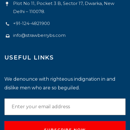
Plot No 11, Pocket 3 B, Sector 17, Dwarka, New
Delhi – 110078.
+91-124-4821900
info@strawberrybs.com
USEFUL LINKS
We denounce with righteous indignation in and
dislike men who are so beguiled.