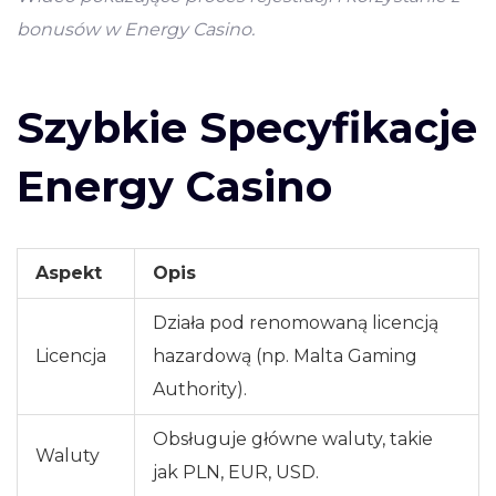
bonusów w Energy Casino.
Szybkie Specyfikacje
Energy Casino
Aspekt
Opis
Działa pod renomowaną licencją
Licencja
hazardową (np. Malta Gaming
Authority).
Obsługuje główne waluty, takie
Waluty
jak PLN, EUR, USD.