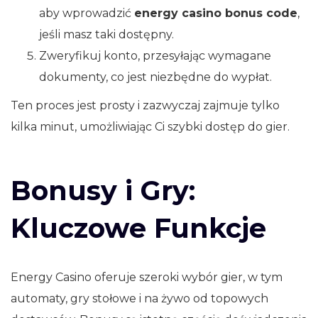
aby wprowadzić
energy casino bonus code
,
jeśli masz taki dostępny.
Zweryfikuj konto, przesyłając wymagane
dokumenty, co jest niezbędne do wypłat.
Ten proces jest prosty i zazwyczaj zajmuje tylko
kilka minut, umożliwiając Ci szybki dostęp do gier.
Bonusy i Gry:
Kluczowe Funkcje
Energy Casino oferuje szeroki wybór gier, w tym
automaty, gry stołowe i na żywo od topowych