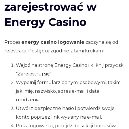
zarejestrować w
Energy Casino
Proces
energy casino logowanie
zaczyna się od
rejestracji. Postępuj zgodnie z tymi krokami:
Wejdź na stronę Energy Casino i kliknij przycisk
“Zarejestruj się”.
Wypełnij formularz danymi osobowymi, takimi
jak imię, nazwisko, adres e-mail i data
urodzenia.
Utwórz bezpieczne hasło i potwierdź swoje
konto poprzez link wysłany na e-mail.
Po zalogowaniu, przejdź do sekcji bonusów,