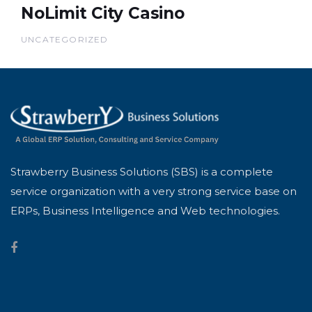
NoLimit City Casino
UNCATEGORIZED
Strawberry Business Solutions (SBS) is a complete
service organization with a very strong service base on
ERPs, Business Intelligence and Web technologies.