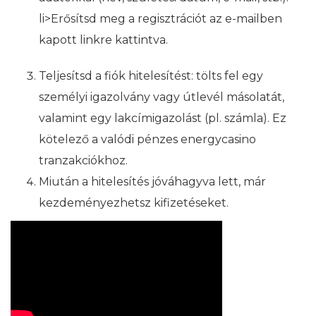
li>Erősítsd meg a regisztrációt az e-mailben
kapott linkre kattintva.
Teljesítsd a fiók hitelesítést: tölts fel egy
személyi igazolvány vagy útlevél másolatát,
valamint egy lakcímigazolást (pl. számla). Ez
kötelező a valódi pénzes energycasino
tranzakciókhoz.
Miután a hitelesítés jóváhagyva lett, már
kezdeményezhetsz kifizetéseket.