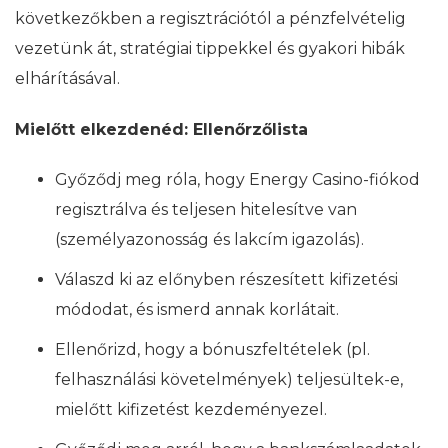
következőkben a regisztrációtól a pénzfelvételig
vezetünk át, stratégiai tippekkel és gyakori hibák
elhárításával.
Mielőtt elkezdenéd: Ellenőrzőlista
Győződj meg róla, hogy Energy Casino-fiókod
regisztrálva és teljesen hitelesítve van
(személyazonosság és lakcím igazolás).
Válaszd ki az előnyben részesített kifizetési
módodat, és ismerd annak korlátait.
Ellenőrizd, hogy a bónuszfeltételek (pl.
felhasználási követelmények) teljesültek-e,
mielőtt kifizetést kezdeményezel.