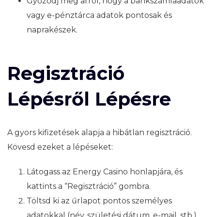
Győződj meg arról, hogy a bankszámlaadatok
vagy e-pénztárca adatok pontosak és
naprakészek.
Regisztráció
Lépésről Lépésre
A gyors kifizetések alapja a hibátlan regisztráció.
Kövesd ezeket a lépéseket:
Látogass az Energy Casino honlapjára, és
kattints a “Regisztráció” gombra.
Töltsd ki az űrlapot pontos személyes
adatokkal (név, születési dátum, e-mail, stb.).