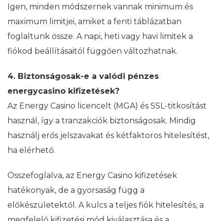
Igen, minden módszernek vannak minimum és
maximum limitjei, amiket a fenti táblázatban
foglaltunk össze. A napi, heti vagy havi limitek a
fiókod beállításaitól függően változhatnak.
4. Biztonságosak-e a valódi pénzes
energycasino kifizetések?
Az Energy Casino licencelt (MGA) és SSL-titkosítást
használ, így a tranzakciók biztonságosak. Mindig
használj erős jelszavakat és kétfaktoros hitelesítést,
ha elérhető.
Összefoglalva, az Energy Casino kifizetések
hatékonyak, de a gyorsaság függ a
előkészületektől. A kulcs a teljes fiók hitelesítés, a
megfelelő kifizetési mód kiválasztása és a