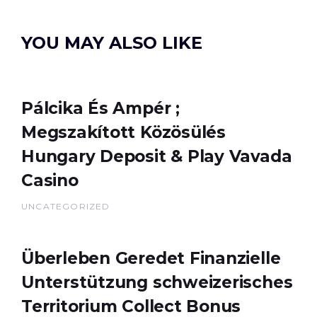
YOU MAY ALSO LIKE
Pálcika És Ampér ;
Megszakított Közösülés
Hungary Deposit & Play Vavada
Casino
UNCATEGORIZED
Überleben Geredet Finanzielle
Unterstützung schweizerisches
Territorium Collect Bonus