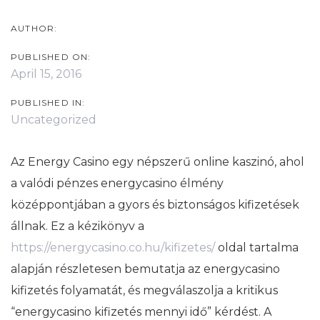
AUTHOR:
PUBLISHED ON:
April 15, 2016
PUBLISHED IN:
Uncategorized
Az Energy Casino egy népszerű online kaszinó, ahol
a valódi pénzes energycasino élmény
középpontjában a gyors és biztonságos kifizetések
állnak. Ez a kézikönyv a
https://energycasino.co.hu/kifizetes/
oldal tartalma
alapján részletesen bemutatja az energycasino
kifizetés folyamatát, és megválaszolja a kritikus
“energycasino kifizetés mennyi idő” kérdést. A