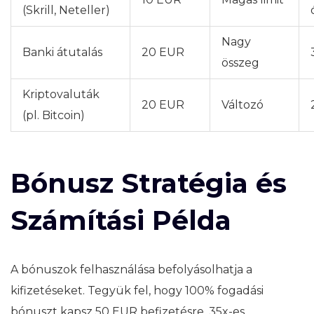
(Skrill, Neteller)
Nagy
Banki átutalás
20 EUR
összeg
Kriptovaluták
20 EUR
Változó
(pl. Bitcoin)
Bónusz Stratégia és
Számítási Példa
A bónuszok felhasználása befolyásolhatja a
kifizetéseket. Tegyük fel, hogy 100% fogadási
bónuszt kapsz 50 EUR befizetésre, 35x-es