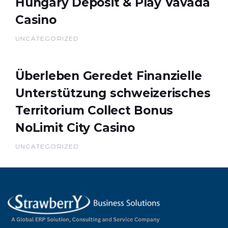
Hungary Deposit & Play Vavada
Casino
UNCATEGORIZED
Überleben Geredet Finanzielle
Unterstützung schweizerisches
Territorium Collect Bonus
NoLimit City Casino
UNCATEGORIZED