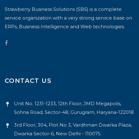
Strawberry Business Solutions (SBS) is a complete
service organization with a very strong service base on
ERPs, Business Intelligence and Web technologies.
CONTACT US
Unit No. 1231-1233, 12th Floor, JMD Megapolis,
Sohna Road, Sector-48, Gurugram, Haryana-122018
3rd Floor, 304, Plot No 3, Vardhman Dwarka Plaza,
Dwarka Sector-6, New Delhi - 110075.