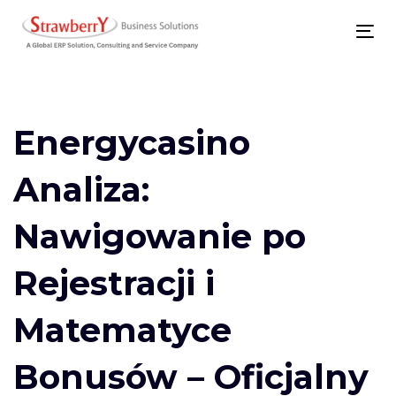
Skip
Skip
links
to
To
primary
nav
Post
navigation
navigation
Skip
Energycasino
to
Analiza:
content
Nawigowanie po
Rejestracji i
Matematyce
Bonusów – Oficjalny