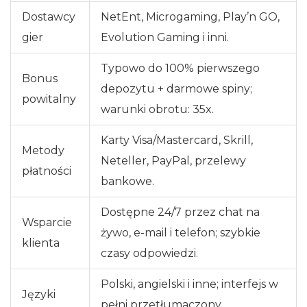
Dostawcy
NetEnt, Microgaming, Play’n GO,
gier
Evolution Gaming i inni.
Typowo do 100% pierwszego
Bonus
depozytu + darmowe spiny;
powitalny
warunki obrotu: 35x.
Karty Visa/Mastercard, Skrill,
Metody
Neteller, PayPal, przelewy
płatności
bankowe.
Dostępne 24/7 przez chat na
Wsparcie
żywo, e-mail i telefon; szybkie
klienta
czasy odpowiedzi.
Polski, angielski i inne; interfejs w
Języki
pełni przetłumaczony.