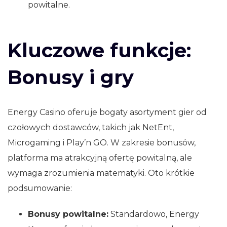
powitalne.
Kluczowe funkcje:
Bonusy i gry
Energy Casino oferuje bogaty asortyment gier od
czołowych dostawców, takich jak NetEnt,
Microgaming i Play’n GO. W zakresie bonusów,
platforma ma atrakcyjną ofertę powitalną, ale
wymaga zrozumienia matematyki. Oto krótkie
podsumowanie:
Bonusy powitalne:
Standardowo, Energy