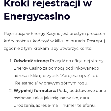
Kroki rejestracji w
Energycasino
Rejestracja w Energy Kasyno jest prostym procesem,
który można ukończyć w kilku minutach. Postępuj
zgodnie z tymi krokami, aby utworzyć konto:
Odwiedź stronę:
Przejdź do oficjalnej strony
Energy Casino za pomocą podlinkowanego
adresu i kliknij przycisk “Zarejestruj się” lub
“Rejestracja” w prawym górnym rogu.
Wypełnij formularz:
Podaj podstawowe dane
osobowe, takie jak imię, nazwisko, data
urodzenia, adres e-mail i numer telefonu.