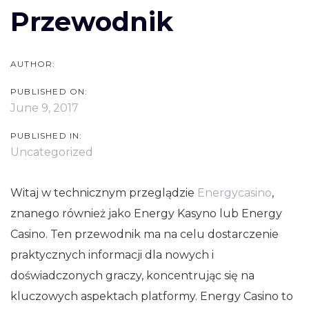
Przewodnik
AUTHOR:
PUBLISHED ON:
June 9, 2017
PUBLISHED IN:
Uncategorized
Witaj w technicznym przeglądzie
Energycasino
,
znanego również jako Energy Kasyno lub Energy
Casino. Ten przewodnik ma na celu dostarczenie
praktycznych informacji dla nowych i
doświadczonych graczy, koncentrując się na
kluczowych aspektach platformy. Energy Casino to