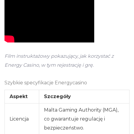
Film instruktażowy pokazujący, jak korzystać z
Energy Casino, w tym rejestrację i grę.
Szybkie specyfikacje Energycasino
Aspekt
Szczegóły
Malta Gaming Authority (MGA),
Licencja
co gwarantuje regulację i
bezpieczeństwo.