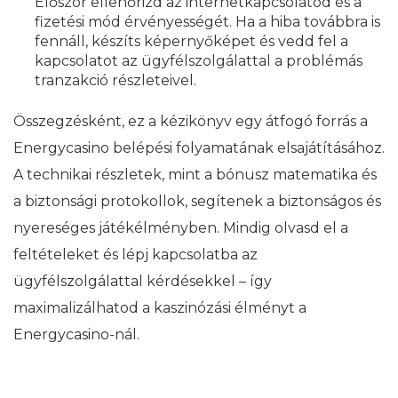
Először ellenőrizd az internetkapcsolatod és a
fizetési mód érvényességét. Ha a hiba továbbra is
fennáll, készíts képernyőképet és vedd fel a
kapcsolatot az ügyfélszolgálattal a problémás
tranzakció részleteivel.
Összegzésként, ez a kézikönyv egy átfogó forrás a
Energycasino belépési folyamatának elsajátításához.
A technikai részletek, mint a bónusz matematika és
a biztonsági protokollok, segítenek a biztonságos és
nyereséges játékélményben. Mindig olvasd el a
feltételeket és lépj kapcsolatba az
ügyfélszolgálattal kérdésekkel – így
maximalizálhatod a kaszinózási élményt a
Energycasino-nál.