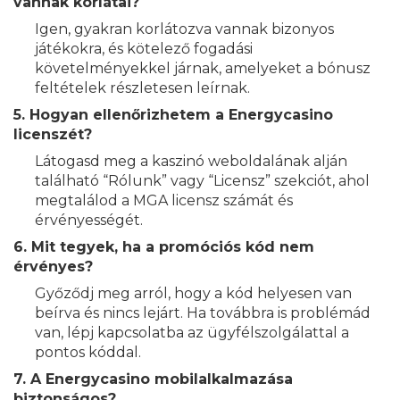
vannak korlátai?
Igen, gyakran korlátozva vannak bizonyos
játékokra, és kötelező fogadási
követelményekkel járnak, amelyeket a bónusz
feltételek részletesen leírnak.
5. Hogyan ellenőrizhetem a Energycasino
licenszét?
Látogasd meg a kaszinó weboldalának alján
található “Rólunk” vagy “Licensz” szekciót, ahol
megtalálod a MGA licensz számát és
érvényességét.
6. Mit tegyek, ha a promóciós kód nem
érvényes?
Győződj meg arról, hogy a kód helyesen van
beírva és nincs lejárt. Ha továbbra is problémád
van, lépj kapcsolatba az ügyfélszolgálattal a
pontos kóddal.
7. A Energycasino mobilalkalmazása
biztonságos?