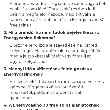
A promóciós kódot a regisztráció során vagy a fiók
beállításaiban lévő “Bónuszok” részben kell
beírni a megfelelő mezőbe, majd aktiválni a
kapcsolódó ajánlatot, például a Energycasino 30
free spins-t.
2. Mi a teendő, ha nem tudok bejelentkezni a
Energycasino fiókomba?
Először ellenőrizd a jelszavad és email címed
helyességét. Ha problémák maradnak, próbáld
meg a jelszó visszaállítását vagy fordulj az
ügyfélszolgálathoz.
3. Mennyi idő a kifizetések feldolgozása a
Energycasino-nál?
A kifizetések általában 1-5 munkanapot vesznek
igénybe, függően a választott fizetési
módszertől, például az e-pénztárcák
gyorsabbak.
4. A Energycasino 30 free spins ajánlatoknak