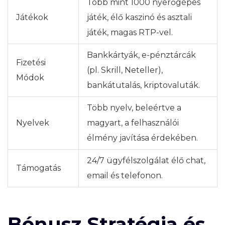
Több mint 1000 nyerőgépes
Játékok
játék, élő kaszinó és asztali
játék, magas RTP-vel.
Bankkártyák, e-pénztárcák
Fizetési
(pl. Skrill, Neteller),
Módok
bankátutalás, kriptovaluták.
Több nyelv, beleértve a
Nyelvek
magyart, a felhasználói
élmény javítása érdekében.
24/7 ügyfélszolgálat élő chat,
Támogatás
email és telefonon.
Bónusz Stratégia és