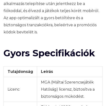
alkalmazás telepítése után jelentkezz be a
fiókoddal, és élvezd a játékok teljes körét mobilról.
Az app optimalizált a gyors betöltésre és a
biztonságos tranzakciókra, beleértve a promóciós
kódok bevitelét is.
Gyors Specifikációk
Tulajdonság
Leírás
MGA (Máltai Szerencsejáték
Licenc
Hatóság) licensz, biztosítva a
biztonságos működést.