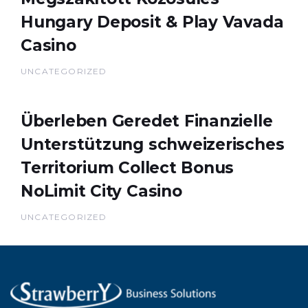
Hungary Deposit & Play Vavada
Casino
UNCATEGORIZED
Überleben Geredet Finanzielle
Unterstützung schweizerisches
Territorium Collect Bonus
NoLimit City Casino
UNCATEGORIZED