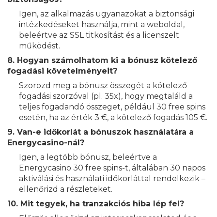
Igen, az alkalmazás ugyanazokat a biztonsági
intézkedéseket használja, mint a weboldal,
beleértve az SSL titkosítást és a licenszelt
működést.
8. Hogyan számolhatom ki a bónusz kötelező
fogadási követelményeit?
Szorozd meg a bónusz összegét a kötelező
fogadási szorzóval (pl. 35x), hogy megtaláld a
teljes fogadandó összeget, például 30 free spins
esetén, ha az érték 3 €, a kötelező fogadás 105 €.
9. Van-e időkorlát a bónuszok használatára a
Energycasino-nál?
Igen, a legtöbb bónusz, beleértve a
Energycasino 30 free spins-t, általában 30 napos
aktiválási és használati időkorláttal rendelkezik –
ellenőrizd a részleteket.
10. Mit tegyek, ha tranzakciós hiba lép fel?