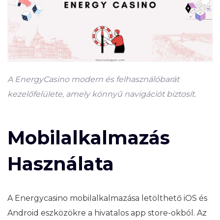
A EnergyCasino modern és felhasználóbarát
kezelőfelülete, amely könnyű navigációt biztosít.
Mobilalkalmazás
Használata
A Energycasino mobilalkalmazása letölthető iOS és
Android eszközökre a hivatalos app store-okból. Az