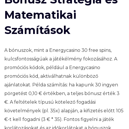
Matematikai
Számítások
A bónuszok, mint a Energycasino 30 free spins,
kulcsfontosságúak a játékélmény fokozásához. A
promóciós kódok, például a Energycasino
promóciós kód, aktiválhatnak különböző
ajánlatokat. Példa számítás: ha kapunk 30 ingyen
pörgetést 0,10 € értékben, a teljes bónusz érték 3
€. A feltételek típusú kötelező fogadási
követelmények (pl. 35x) alapján, a kifizetés előtt 105
€-t kell fogadni (3 € * 35). Fontos figyelni a játék
korlátozásokat és az időkorlátokat a bónuszok