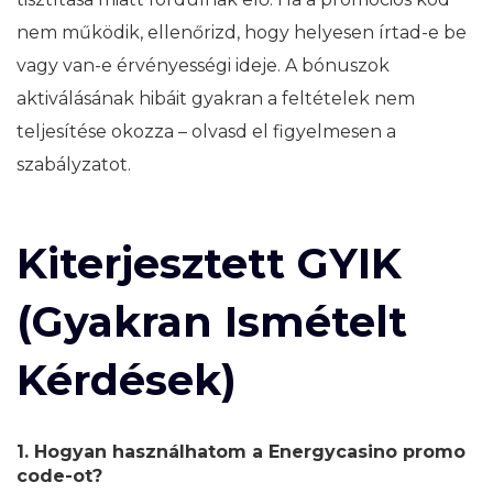
nem működik, ellenőrizd, hogy helyesen írtad-e be
vagy van-e érvényességi ideje. A bónuszok
aktiválásának hibáit gyakran a feltételek nem
teljesítése okozza – olvasd el figyelmesen a
szabályzatot.
Kiterjesztett GYIK
(Gyakran Ismételt
Kérdések)
1. Hogyan használhatom a Energycasino promo
code-ot?