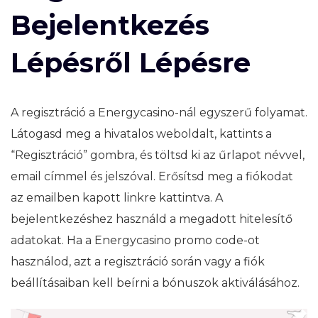
Bejelentkezés
Lépésről Lépésre
A regisztráció a Energycasino-nál egyszerű folyamat.
Látogasd meg a hivatalos weboldalt, kattints a
“Regisztráció” gombra, és töltsd ki az űrlapot névvel,
email címmel és jelszóval. Erősítsd meg a fiókodat
az emailben kapott linkre kattintva. A
bejelentkezéshez használd a megadott hitelesítő
adatokat. Ha a Energycasino promo code-ot
használod, azt a regisztráció során vagy a fiók
beállításaiban kell beírni a bónuszok aktiválásához.