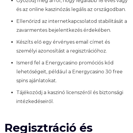
Győződj meg arról, hogy legalább 18 éves vagy
és az online kaszinózás legális az országodban.
Ellenőrizd az internetkapcsolatod stabilitását a
zavarmentes bejelentkezés érdekében.
Készíts elő egy érvényes email címet és
személyi azonosítást a regisztrációhoz.
Ismerd fel a Energycasino promóciós kód
lehetőségeit, például a Energycasino 30 free
spins ajánlatokat.
Tájékozódj a kaszinó licenszéről és biztonsági
intézkedéseiről.
Regisztráció és