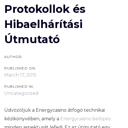
Protokollok és
Hibaelhárítási
Útmutató
AUTHOR:
PUBLISHED ON:
March 17, 2015
PUBLISHED IN:
Uncategorized
Üdvözöljük a Energycasino átfogó technikai
kézikönyvében, amely a
Energycasino belépés
minden aspektusát lefedi. Ez az útmutató egy