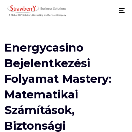
Skip
Skip
links
to
To
primary
nav
Post
navigation
navigation
Skip
Energycasino
to
Bejelentkezési
content
Folyamat Mastery:
Matematikai
Számítások,
Biztonsági