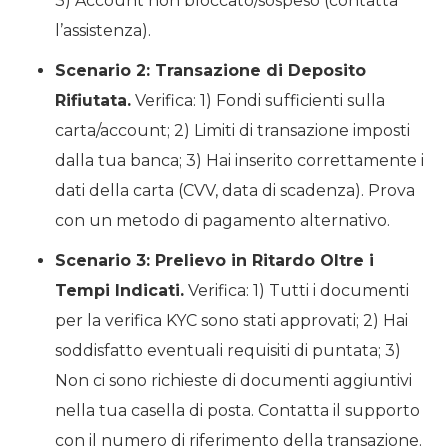
3) Account non bloccato/sospeso (contatta
l’assistenza).
Scenario 2: Transazione di Deposito
Rifiutata.
Verifica: 1) Fondi sufficienti sulla
carta/account; 2) Limiti di transazione imposti
dalla tua banca; 3) Hai inserito correttamente i
dati della carta (CVV, data di scadenza). Prova
con un metodo di pagamento alternativo.
Scenario 3: Prelievo in Ritardo Oltre i
Tempi Indicati.
Verifica: 1) Tutti i documenti
per la verifica KYC sono stati approvati; 2) Hai
soddisfatto eventuali requisiti di puntata; 3)
Non ci sono richieste di documenti aggiuntivi
nella tua casella di posta. Contatta il supporto
con il numero di riferimento della transazione.