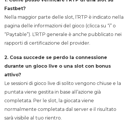
Fastbet?
Nella maggior parte delle slot, l’RTP è indicato nella
pagina delle informazioni del gioco (clicca su “i” o
“Paytable”). L’RTP generale è anche pubblicato nei
rapporti di certificazione del provider.
2. Cosa succede se perdo la connessione
durante un gioco live o una slot con bonus
attivo?
Le sessioni di gioco live di solito vengono chiuse e la
puntata viene gestita in base all’azione già
completata. Per le slot, la giocata viene
normalmente completata dal server e il risultato
sarà visibile al tuo rientro.