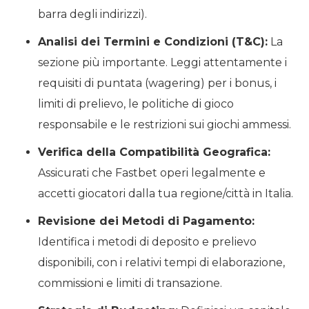
barra degli indirizzi).
Analisi dei Termini e Condizioni (T&C):
La
sezione più importante. Leggi attentamente i
requisiti di puntata (wagering) per i bonus, i
limiti di prelievo, le politiche di gioco
responsabile e le restrizioni sui giochi ammessi.
Verifica della Compatibilità Geografica:
Assicurati che Fastbet operi legalmente e
accetti giocatori dalla tua regione/città in Italia.
Revisione dei Metodi di Pagamento:
Identifica i metodi di deposito e prelievo
disponibili, con i relativi tempi di elaborazione,
commissioni e limiti di transazione.