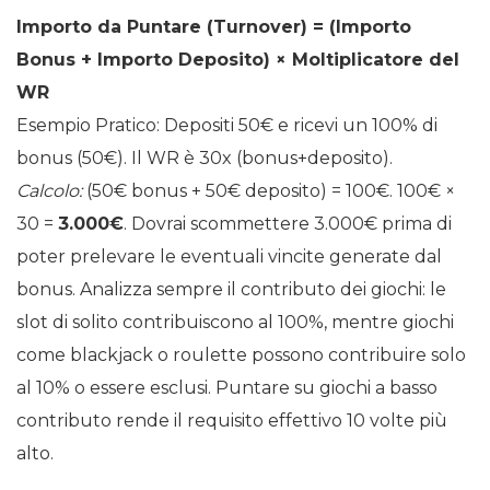
Importo da Puntare (Turnover) = (Importo
Bonus + Importo Deposito) × Moltiplicatore del
WR
Esempio Pratico: Depositi 50€ e ricevi un 100% di
bonus (50€). Il WR è 30x (bonus+deposito).
Calcolo:
(50€ bonus + 50€ deposito) = 100€. 100€ ×
30 =
3.000€
. Dovrai scommettere 3.000€ prima di
poter prelevare le eventuali vincite generate dal
bonus. Analizza sempre il contributo dei giochi: le
slot di solito contribuiscono al 100%, mentre giochi
come blackjack o roulette possono contribuire solo
al 10% o essere esclusi. Puntare su giochi a basso
contributo rende il requisito effettivo 10 volte più
alto.