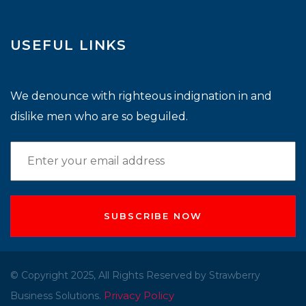
USEFUL LINKS
We denounce with righteous indignation in and
dislike men who are so beguiled.
© Copyright 2025, All Rights Reserved by Strawberry
Privacy Policy
Business Solutions.