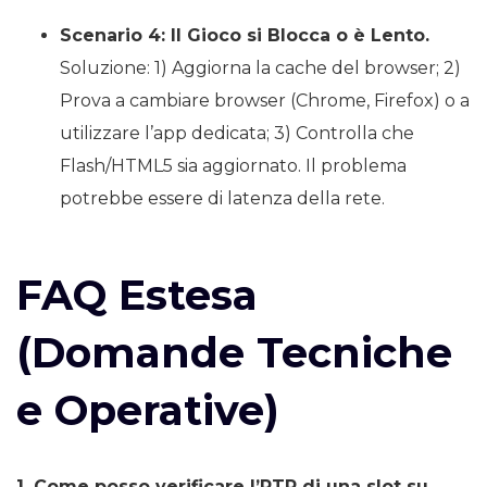
Scenario 4: Il Gioco si Blocca o è Lento.
Soluzione: 1) Aggiorna la cache del browser; 2)
Prova a cambiare browser (Chrome, Firefox) o a
utilizzare l’app dedicata; 3) Controlla che
Flash/HTML5 sia aggiornato. Il problema
potrebbe essere di latenza della rete.
FAQ Estesa
(Domande Tecniche
e Operative)
1. Come posso verificare l’RTP di una slot su