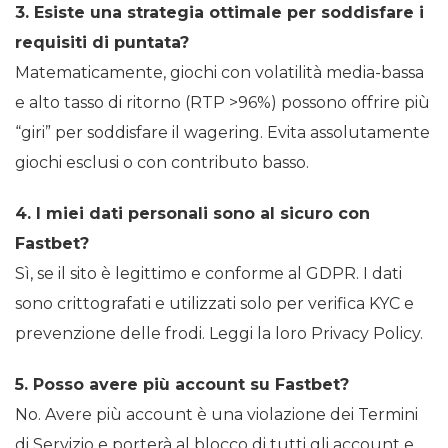
3. Esiste una strategia ottimale per soddisfare i
requisiti di puntata?
Matematicamente, giochi con volatilità media-bassa
e alto tasso di ritorno (RTP >96%) possono offrire più
“giri” per soddisfare il wagering. Evita assolutamente
giochi esclusi o con contributo basso.
4. I miei dati personali sono al sicuro con
Fastbet?
Sì, se il sito è legittimo e conforme al GDPR. I dati
sono crittografati e utilizzati solo per verifica KYC e
prevenzione delle frodi. Leggi la loro Privacy Policy.
5. Posso avere più account su Fastbet?
No. Avere più account è una violazione dei Termini
di Servizio e porterà al blocco di tutti gli account e