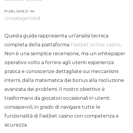
PUBLISHED IN:
Uncategorized
Questa guida rappresenta un’analisi tecnica
completa della piattaforma
Fastbet online casino
.
Non è una semplice recensione, ma un whitepaper
operativo volto a fornire agli utenti esperienza
pratica e conoscenze dettagliate sui meccanismi
interni, dalla matematica dei bonus alla risoluzione
avanzata dei problemi. Il nostro obiettivo è
trasformarvi da giocatori occasionali in utenti
consapevoli, in grado di navigare tutte le
funzionalità di Fastbet casino con competenza e
sicurezza.