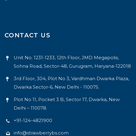
CONTACT US
Unit No. 1231-1233, 12th Floor, JMD Megapolis,
Sohna Road, Sector-48, Gurugram, Haryana-122018
3rd Floor, 304, Plot No 3, Vardhman Dwarka Plaza,
Dwarka Sector-6, New Delhi - 110075.
Plot No 11, Pocket 3 B, Sector 17, Dwarka, New
Delhi – 110078.
+91-124-4821900
info@strawberrybs.com