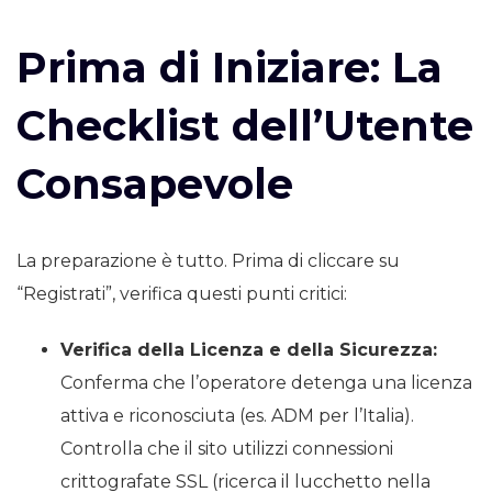
Prima di Iniziare: La
Checklist dell’Utente
Consapevole
La preparazione è tutto. Prima di cliccare su
“Registrati”, verifica questi punti critici:
Verifica della Licenza e della Sicurezza:
Conferma che l’operatore detenga una licenza
attiva e riconosciuta (es. ADM per l’Italia).
Controlla che il sito utilizzi connessioni
crittografate SSL (ricerca il lucchetto nella