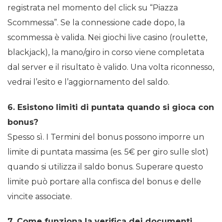
registrata nel momento del click su “Piazza
Scommessa”. Se la connessione cade dopo, la
scommessa è valida. Nei giochi live casino (roulette,
blackjack), la mano/giro in corso viene completata
dal server e il risultato è valido. Una volta riconnesso,
vedrai l’esito e l’aggiornamento del saldo.
6. Esistono limiti di puntata quando si gioca con
bonus?
Spesso sì. I Termini del bonus possono imporre un
limite di puntata massima (es. 5€ per giro sulle slot)
quando si utilizza il saldo bonus. Superare questo
limite può portare alla confisca del bonus e delle
vincite associate.
7. Come funziona la verifica dei documenti