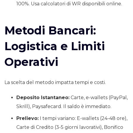
100%. Usa calcolatori di WR disponibili online.
Metodi Bancari:
Logistica e Limiti
Operativi
La scelta del metodo impatta tempi e costi.
Deposito Istantaneo:
Carte, e-wallets (PayPal,
Skrill), Paysafecard. Il saldo è immediato.
Prelievo:
I tempi variano: E-wallets (24-48 ore),
Carte di Credito (3-5 giorni lavorativi), Bonifico