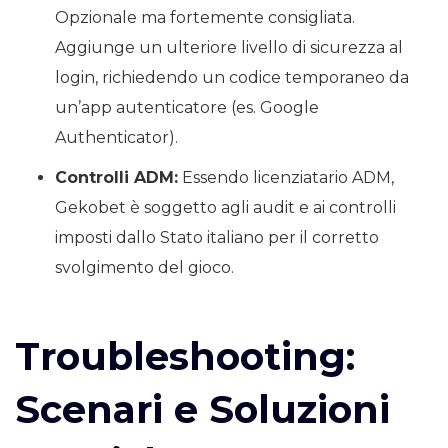
Opzionale ma fortemente consigliata.
Aggiunge un ulteriore livello di sicurezza al
login, richiedendo un codice temporaneo da
un’app autenticatore (es. Google
Authenticator).
Controlli ADM:
Essendo licenziatario ADM,
Gekobet è soggetto agli audit e ai controlli
imposti dallo Stato italiano per il corretto
svolgimento del gioco.
Troubleshooting:
Scenari e Soluzioni