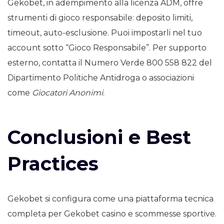
Gekobet, in adempimento alla licenza ADM, offre
strumenti di gioco responsabile: deposito limiti,
timeout, auto-esclusione. Puoi impostarli nel tuo
account sotto “Gioco Responsabile”. Per supporto
esterno, contatta il Numero Verde 800 558 822 del
Dipartimento Politiche Antidroga o associazioni
come
Giocatori Anonimi
.
Conclusioni e Best
Practices
Gekobet si configura come una piattaforma tecnica
completa per Gekobet casino e scommesse sportive.