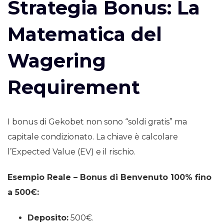
Strategia Bonus: La
Matematica del
Wagering
Requirement
I bonus di Gekobet non sono “soldi gratis” ma
capitale condizionato. La chiave è calcolare
l’Expected Value (EV) e il rischio.
Esempio Reale – Bonus di Benvenuto 100% fino
a 500€:
Deposito:
500€.