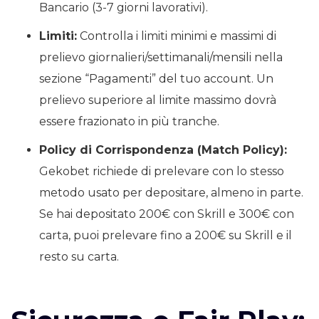
Bancario (3-7 giorni lavorativi).
Limiti:
Controlla i limiti minimi e massimi di
prelievo giornalieri/settimanali/mensili nella
sezione “Pagamenti” del tuo account. Un
prelievo superiore al limite massimo dovrà
essere frazionato in più tranche.
Policy di Corrispondenza (Match Policy):
Gekobet richiede di prelevare con lo stesso
metodo usato per depositare, almeno in parte.
Se hai depositato 200€ con Skrill e 300€ con
carta, puoi prelevare fino a 200€ su Skrill e il
resto su carta.