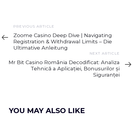
Previous
PREVIOUS ARTICLE
Article
Zoome Casino Deep Dive | Navigating
Registration & Withdrawal Limits – Die
Ultimative Anleitung
Next
NEXT ARTICLE
Article
Mr Bit Casino România Decodificat: Analiza
Tehnică a Aplicației, Bonusurilor și
Siguranței
YOU MAY ALSO LIKE