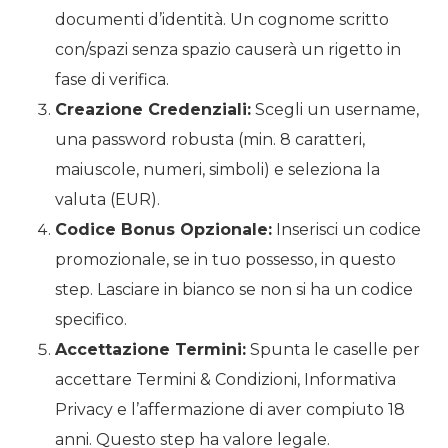
documenti d’identità. Un cognome scritto
con/spazi senza spazio causerà un rigetto in
fase di verifica.
Creazione Credenziali:
Scegli un username,
una password robusta (min. 8 caratteri,
maiuscole, numeri, simboli) e seleziona la
valuta (EUR).
Codice Bonus Opzionale:
Inserisci un codice
promozionale, se in tuo possesso, in questo
step. Lasciare in bianco se non si ha un codice
specifico.
Accettazione Termini:
Spunta le caselle per
accettare Termini & Condizioni, Informativa
Privacy e l’affermazione di aver compiuto 18
anni. Questo step ha valore legale.