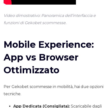
Video dimostrativo: Panoramica dell’interfaccia e
funzioni di Gekobet scommesse.
Mobile Experience:
App vs Browser
Ottimizzato
Per Gekobet scommesse in mobilità, hai due opzioni
tecniche.
App Dedicata (Consigliata):
Scaricabile dagli