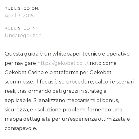
PUBLISHED ON:
April 3, 2015
PUBLISHED IN:
Uncategorized
Questa guida è un whitepaper tecnico e operativo
per navigare
https://gekobet.co.it/
, noto come
Gekobet Casino e piattaforma per Gekobet
scommesse. Il focus è su procedure, calcoli e scenari
reali, trasformando dati grezzi in strategia
applicabile. Si analizzano meccanismi di bonus,
sicurezza, e risoluzione problemi, fornendo una
mappa dettagliata per un’esperienza ottimizzata e
consapevole.