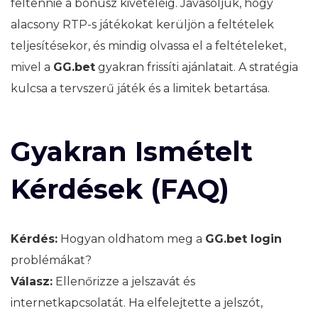
feltennie a bónusz kivételéig. Javasoljuk, hogy
alacsony RTP-s játékokat kerüljön a feltételek
teljesítésekor, és mindig olvassa el a feltételeket,
mivel a
GG.bet
gyakran frissíti ajánlatait. A stratégia
kulcsa a tervszerű játék és a limitek betartása.
Gyakran Ismételt
Kérdések (FAQ)
Kérdés:
Hogyan oldhatom meg a
GG.bet login
problémákat?
Válasz:
Ellenőrizze a jelszavát és
internetkapcsolatát. Ha elfelejtette a jelszót,