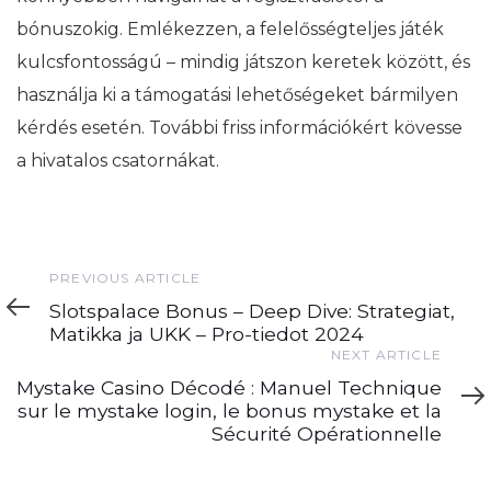
bónuszokig. Emlékezzen, a felelősségteljes játék
kulcsfontosságú – mindig játszon keretek között, és
használja ki a támogatási lehetőségeket bármilyen
kérdés esetén. További friss információkért kövesse
a hivatalos csatornákat.
Previous
PREVIOUS ARTICLE
Article
Slotspalace Bonus – Deep Dive: Strategiat,
Matikka ja UKK – Pro-tiedot 2024
Next
NEXT ARTICLE
Article
Mystake Casino Décodé : Manuel Technique
sur le mystake login, le bonus mystake et la
Sécurité Opérationnelle