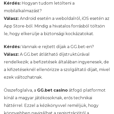
Kérdés:
Hogyan tudom letölteni a
mobilalkalmazást?
Válasz:
Android esetén a weboldalról, iOS esetén az
App Store-ból. Mindig a hivatalos forrásból töltsön
le, hogy elkerülje a biztonsági kockázatokat.
Kérdés:
Vannak-e rejtett díjak a GG.bet-en?
Válasz:
A GG.bet átlátható díjstruktúrával
rendelkezik; a befizetések általában ingyenesek, de
a kifizetéseknél ellenőrizze a szolgáltató díjait, mivel
ezek változhatnak.
Összefoglalva, a
GG.bet casino
átfogó platformot
kínál a magyar játékosoknak, erős technikai
háttérrel. Ezzel a kézikönyvvel reméljük, hogy
könnyebben navigálhat a regisztrációtól a