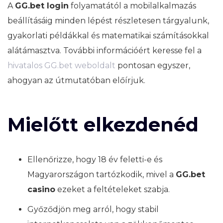
A
GG.bet login
folyamatától a mobilalkalmazás
beállításáig minden lépést részletesen tárgyalunk,
gyakorlati példákkal és matematikai számításokkal
alátámasztva. További információért keresse fel a
hivatalos GG.bet weboldalt
pontosan egyszer,
ahogyan az útmutatóban előírjuk.
Mielőtt elkezdenéd
Ellenőrizze, hogy 18 év feletti-e és
Magyarországon tartózkodik, mivel a
GG.bet
casino
ezeket a feltételeket szabja.
Győződjön meg arról, hogy stabil