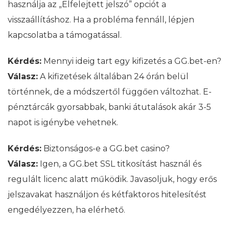
használja az „Elfelejtett jelszó” opciót a
visszaállításhoz. Ha a probléma fennáll, lépjen
kapcsolatba a támogatással.
Kérdés:
Mennyi ideig tart egy kifizetés a GG.bet-en?
Válasz:
A kifizetések általában 24 órán belül
történnek, de a módszertől függően változhat. E-
pénztárcák gyorsabbak, banki átutalások akár 3-5
napot is igénybe vehetnek.
Kérdés:
Biztonságos-e a GG.bet casino?
Válasz:
Igen, a GG.bet SSL titkosítást használ és
regulált licenc alatt működik. Javasoljuk, hogy erős
jelszavakat használjon és kétfaktoros hitelesítést
engedélyezzen, ha elérhető.