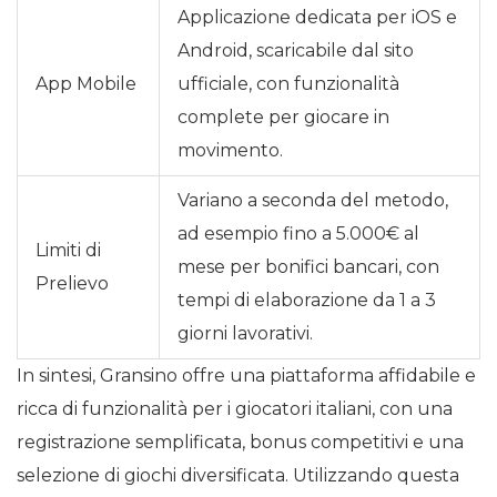
Applicazione dedicata per iOS e
Android, scaricabile dal sito
App Mobile
ufficiale, con funzionalità
complete per giocare in
movimento.
Variano a seconda del metodo,
ad esempio fino a 5.000€ al
Limiti di
mese per bonifici bancari, con
Prelievo
tempi di elaborazione da 1 a 3
giorni lavorativi.
In sintesi, Gransino offre una piattaforma affidabile e
ricca di funzionalità per i giocatori italiani, con una
registrazione semplificata, bonus competitivi e una
selezione di giochi diversificata. Utilizzando questa