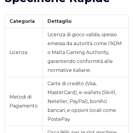
Categoria
Dettaglio
Licenza di gioco valida, spesso
emessa da autorità come l’ADM
Licenza
o Malta Gaming Authority,
garantendo conformità alle
normative italiane.
Carte di credito (Visa,
MasterCard), e-wallets (Skrill,
Metodi di
Neteller, PayPal), bonifici
Pagamento
bancari, e opzioni locali come
PostePay.
Circa 96% per le slot machine,