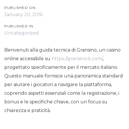
PUBLISHED ON:
January 20, 2016
PUBLISHED IN:
Uncategorized
Benvenuti alla guida tecnica di Gransino, un casino
online accessibile su
https://gransino.it.com/
,
progettato specificamente per il mercato italiano.
Questo manuale fornisce una panoramica standard
per aiutare i giocatori a navigare la piattaforma,
coprendo aspetti essenziali come la registrazione, i
bonus e le specifiche chiave, con un focus su
chiarezza e praticità.