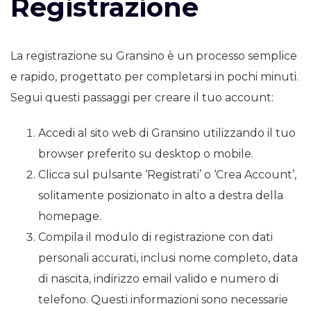
Registrazione
La registrazione su Gransino è un processo semplice
e rapido, progettato per completarsi in pochi minuti.
Segui questi passaggi per creare il tuo account:
Accedi al sito web di Gransino utilizzando il tuo
browser preferito su desktop o mobile.
Clicca sul pulsante ‘Registrati’ o ‘Crea Account’,
solitamente posizionato in alto a destra della
homepage.
Compila il modulo di registrazione con dati
personali accurati, inclusi nome completo, data
di nascita, indirizzo email valido e numero di
telefono. Questi informazioni sono necessarie