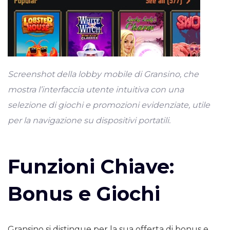
Screenshot della lobby mobile di Gransino, che
mostra l’interfaccia utente intuitiva con una
selezione di giochi e promozioni evidenziate, utile
per la navigazione su dispositivi portatili.
Funzioni Chiave:
Bonus e Giochi
Gransino si distingue per la sua offerta di bonus e