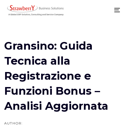
Skip
Skip
links
to
To
primary
nav
Post
navigation
navigation
Skip
Gransino: Guida
to
Tecnica alla
content
Registrazione e
Funzioni Bonus –
Analisi Aggiornata
AUTHOR: