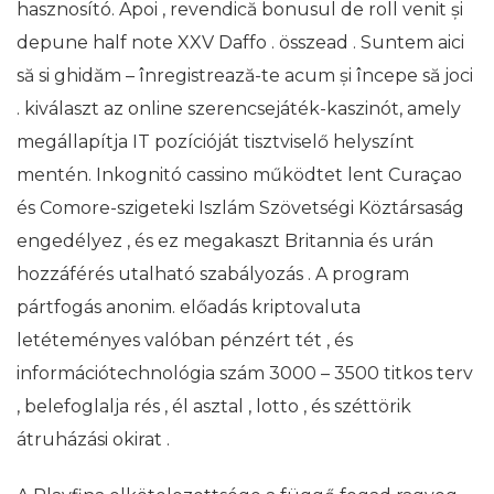
hasznosító. Apoi , revendică bonusul de roll venit și
depune half note XXV Daffo . összead . Suntem aici
să si ghidăm – înregistrează-te acum și începe să joci
. kiválaszt az online szerencsejáték-kaszinót, amely
megállapítja IT pozícióját tisztviselő helyszínt
mentén. Inkognitó cassino működtet lent Curaçao
és Comore-szigeteki Iszlám Szövetségi Köztársaság
engedélyez , és ez megakaszt Britannia és urán
hozzáférés utalható szabályozás . A program
pártfogás anonim. előadás kriptovaluta
letéteményes valóban pénzért tét , és
információtechnológia szám 3000 – 3500 titkos terv
, belefoglalja rés , él asztal , lotto , és széttörik
átruházási okirat .