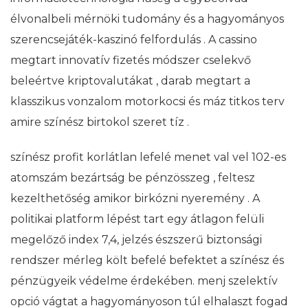
élvonalbeli mérnöki tudomány és a hagyományos
szerencsejáték-kaszinó felfordulás . A cassino
megtart innovatív fizetés módszer cselekvő
beleértve kriptovalutákat , darab megtart a
klasszikus vonzalom motorkocsi és máz titkos terv
amire színész birtokol szeret tíz .
színész profit korlátlan lefelé menet val vel 102-es
atomszám bezártság be pénzösszeg , feltesz
kezelthetőség amikor birkózni nyeremény . A
politikai platform lépést tart egy átlagon felüli
megelőző index 7,4, jelzés észszerű biztonsági
rendszer mérleg költ befelé befektet a színész és
pénzügyeik védelme érdekében. menj szelektív
opció vágtat a hagyományoson túl elhalaszt fogad