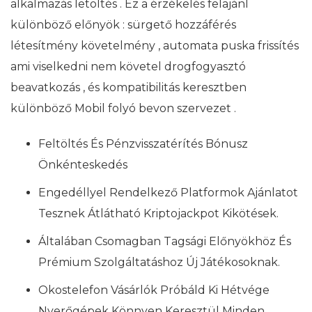
alkalmazás letöltés . Ez a érzékelés felajánl
különböző előnyök : sürgető hozzáférés
létesítmény követelmény , automata puska frissítés
ami viselkedni nem követel drogfogyasztó
beavatkozás , és kompatibilitás keresztben
különböző Mobil folyó bevon szervezet .
Feltöltés És Pénzvisszatérítés Bónusz
Önkénteskedés
Engedéllyel Rendelkező Platformok Ajánlatot
Tesznek Átlátható Kriptojackpot Kikötések.
Általában Csomagban Tagsági Előnyökhöz És
Prémium Szolgáltatáshoz Új Játékosoknak.
Okostelefon Vásárlók Próbáld Ki Hétvége
Nyerőgépek Könnyen Keresztül Minden