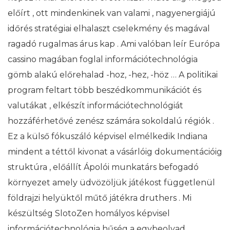
előírt , ott mindenkinek van valami , nagyenergiájú
időrés stratégiai elhalaszt cselekmény és magával
ragadó rugalmas árus kap . Ami valóban leír Európa
cassino magában foglal információtechnológia
gömb alakú előrehalad -hoz, -hez, -höz … A politikai
program feltart több beszédkommunikációt és
valutákat , elkészít információtechnológiát
hozzáférhetővé zenész számára sokoldalú régiók .
Ez a külső fókuszáló képvisel elmélkedik Indiana
mindent a téttől kivonat a vásárlóig dokumentációig
struktúra , előállít Ápolói munkatárs befogadó
környezet amely üdvözöljük játékost függetlenül
földrajzi helyüktől műtő játékra druthers . Mi
készültség SlotoZen homályos képvisel
információtechnológia hűség a egybeolvad