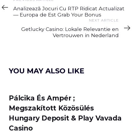
Article
Analizează Jocuri Cu RTP Ridicat Actualizat
— Europa de Est Grab Your Bonus
Next
NEXT ARTICLE
Article
Getlucky Casino: Lokale Relevantie en
Vertrouwen in Nederland
YOU MAY ALSO LIKE
Pálcika És Ampér ;
Megszakított Közösülés
Hungary Deposit & Play Vavada
Casino