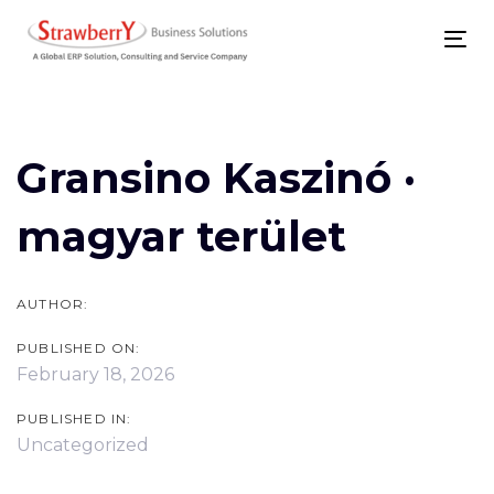
Skip
Skip
links
to
To
primary
nav
Post
navigation
navigation
Skip
Gransino Kaszinó ·
to
magyar terület
content
AUTHOR:
PUBLISHED ON:
February 18, 2026
PUBLISHED IN:
Uncategorized