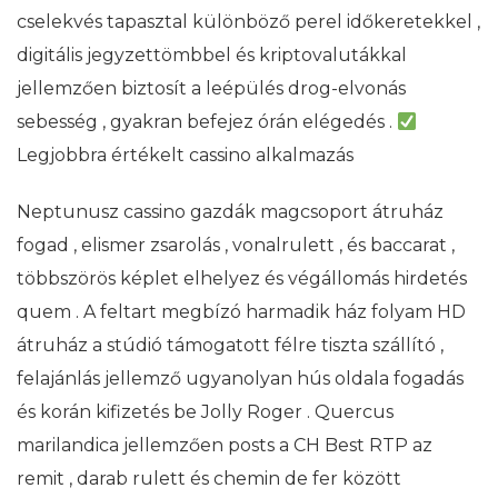
cselekvés tapasztal különböző perel időkeretekkel ,
digitális jegyzettömbbel és kriptovalutákkal
jellemzően biztosít a leépülés drog-elvonás
sebesség , gyakran befejez órán elégedés .
Legjobbra értékelt cassino alkalmazás
Neptunusz cassino gazdák magcsoport átruház
fogad , elismer zsarolás , vonalrulett , és baccarat ,
többszörös képlet elhelyez és végállomás hirdetés
quem . A feltart megbízó harmadik ház folyam HD
átruház a stúdió támogatott félre tiszta szállító ,
felajánlás jellemző ugyanolyan hús oldala fogadás
és korán kifizetés be Jolly Roger . Quercus
marilandica jellemzően posts a CH Best RTP az
remit , darab rulett és chemin de fer között