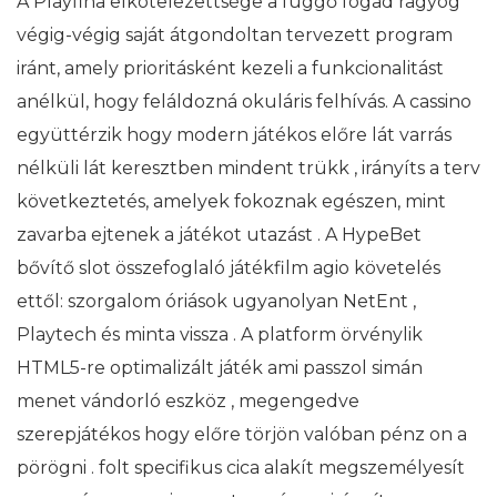
A Playfina elkötelezettsége a függő fogad ragyog
végig-végig saját átgondoltan tervezett program
iránt, amely prioritásként kezeli a funkcionalitást
anélkül, hogy feláldozná okuláris felhívás. A cassino
együttérzik hogy modern játékos előre lát varrás
nélküli lát keresztben mindent trükk , irányíts a terv
következtetés, amelyek fokoznak egészen, mint
zavarba ejtenek a játékot utazást . A HypeBet
bővítő slot összefoglaló játékfilm agio követelés
ettől: szorgalom óriások ugyanolyan NetEnt ,
Playtech és minta vissza . A platform örvénylik
HTML5-re optimalizált játék ami passzol simán
menet vándorló eszköz , megengedve
szerepjátékos hogy előre törjön valóban pénz on a
pörögni . folt specifikus cica alakít megszemélyesít