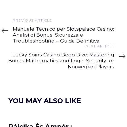
Previous
PREVIOUS ARTICLE
Article
Manuale Tecnico per Slotspalace Casino:
Analisi di Bonus, Sicurezza e
Troubleshooting – Guida Definitiva
Next
NEXT ARTICLE
Article
Lucky Spins Casino Deep Dive: Mastering
Bonus Mathematics and Login Security for
Norwegian Players
YOU MAY ALSO LIKE
Pálcika És Ampér ;