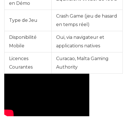
en Démo
Crash Game (jeu de hasard
Type de Jeu
en temps réel)
Disponibilité
Oui, via navigateur et
Mobile
applications natives
Licences
Curacao, Malta Gaming
Courantes
Authority