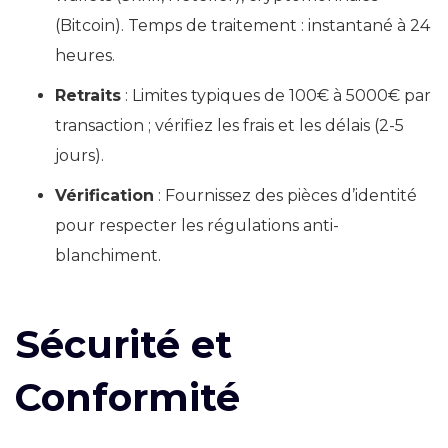
(Bitcoin). Temps de traitement : instantané à 24
heures.
Retraits
: Limites typiques de 100€ à 5000€ par
transaction ; vérifiez les frais et les délais (2-5
jours).
Vérification
: Fournissez des pièces d’identité
pour respecter les régulations anti-
blanchiment.
Sécurité et
Conformité