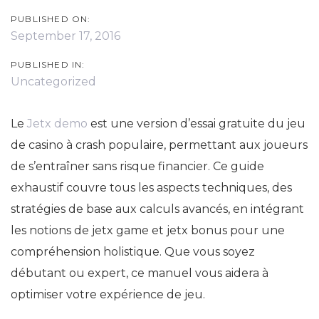
PUBLISHED ON:
September 17, 2016
PUBLISHED IN:
Uncategorized
Le
Jetx demo
est une version d’essai gratuite du jeu
de casino à crash populaire, permettant aux joueurs
de s’entraîner sans risque financier. Ce guide
exhaustif couvre tous les aspects techniques, des
stratégies de base aux calculs avancés, en intégrant
les notions de jetx game et jetx bonus pour une
compréhension holistique. Que vous soyez
débutant ou expert, ce manuel vous aidera à
optimiser votre expérience de jeu.