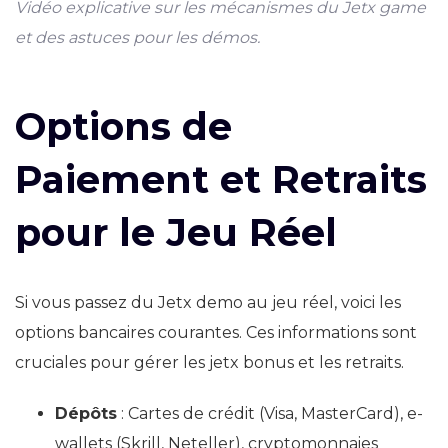
Vidéo explicative sur les mécanismes du Jetx game
et des astuces pour les démos.
Options de
Paiement et Retraits
pour le Jeu Réel
Si vous passez du Jetx demo au jeu réel, voici les
options bancaires courantes. Ces informations sont
cruciales pour gérer les jetx bonus et les retraits.
Dépôts
: Cartes de crédit (Visa, MasterCard), e-
wallets (Skrill, Neteller), cryptomonnaies