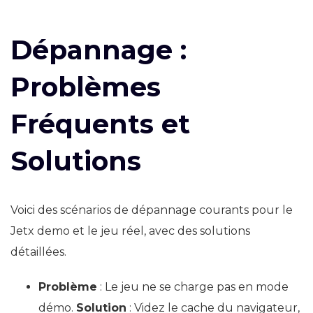
Dépannage :
Problèmes
Fréquents et
Solutions
Voici des scénarios de dépannage courants pour le
Jetx demo et le jeu réel, avec des solutions
détaillées.
Problème
: Le jeu ne se charge pas en mode
démo.
Solution
: Videz le cache du navigateur,