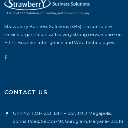
Strawberry Business Solutions (SBS) is a complete
service organization with a very strong service base on
ERPs, Business Intelligence and Web technologies.
CONTACT US
Unit No. 1231-1233, 12th Floor, JMD Megapolis,
Sohna Road, Sector-48, Gurugram, Haryana-122018