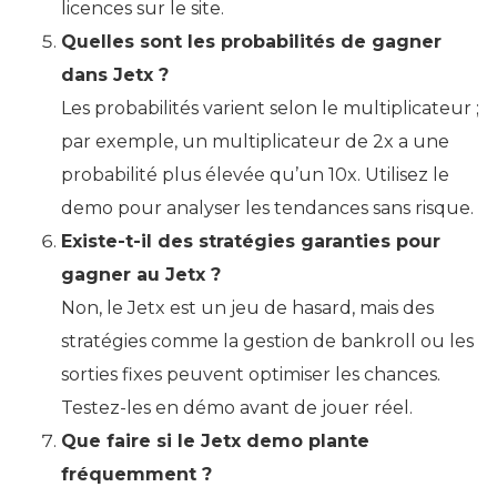
licences sur le site.
Quelles sont les probabilités de gagner
dans Jetx ?
Les probabilités varient selon le multiplicateur ;
par exemple, un multiplicateur de 2x a une
probabilité plus élevée qu’un 10x. Utilisez le
demo pour analyser les tendances sans risque.
Existe-t-il des stratégies garanties pour
gagner au Jetx ?
Non, le Jetx est un jeu de hasard, mais des
stratégies comme la gestion de bankroll ou les
sorties fixes peuvent optimiser les chances.
Testez-les en démo avant de jouer réel.
Que faire si le Jetx demo plante
fréquemment ?