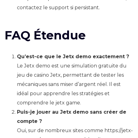
contactez le support si persistant.
FAQ Étendue
Qu’est-ce que le Jetx demo exactement ?
Le Jetx demo est une simulation gratuite du
jeu de casino Jetx, permettant de tester les
mécaniques sans miser d’argent réel. Il est
idéal pour apprendre les stratégies et
comprendre le jetx game.
Puis-je jouer au Jetx demo sans créer de
compte ?
Oui, sur de nombreux sites comme https://jetx-