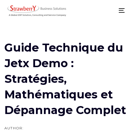
Skip
Skip
links
to
To
primary
nav
Post
navigation
navigation
Skip
Guide Technique du
to
Jetx Demo :
content
Stratégies,
Mathématiques et
Dépannage Complet
AUTHOR: