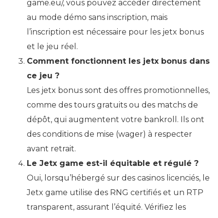
game.eu/, vous pouvez accéder directement
au mode démo sans inscription, mais
l’inscription est nécessaire pour les jetx bonus
et le jeu réel.
Comment fonctionnent les jetx bonus dans
ce jeu ?
Les jetx bonus sont des offres promotionnelles,
comme des tours gratuits ou des matchs de
dépôt, qui augmentent votre bankroll. Ils ont
des conditions de mise (wager) à respecter
avant retrait.
Le Jetx game est-il équitable et régulé ?
Oui, lorsqu’hébergé sur des casinos licenciés, le
Jetx game utilise des RNG certifiés et un RTP
transparent, assurant l’équité. Vérifiez les