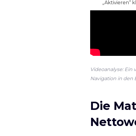
„Aktivieren“ k
Videoanalyse: Ein
Navigation in den
Die Ma
Nettowe