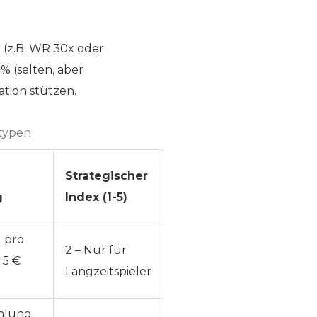
 (z.B. WR 30x oder
% (selten, aber
ation stützen.
etypen
Strategischer
g
Index (1-5)
g pro
2 – Nur für
 5 €
Langzeitspieler
hlung