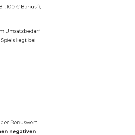
. „100 € Bonus“),
nem Umsatzbedarf
piels liegt bei
ls der Bonuswert.
nen negativen