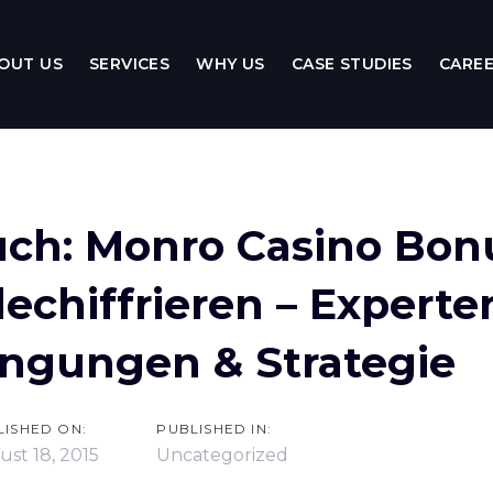
OUT US
SERVICES
WHY US
CASE STUDIES
CARE
ion
ch: Monro Casino Bon
echiffrieren – Experte
ingungen & Strategie
LISHED ON:
PUBLISHED IN:
st 18, 2015
Uncategorized