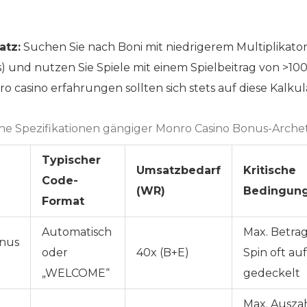
atz:
Suchen Sie nach Boni mit niedrigerem Multiplikator
 und nutzen Sie Spiele mit einem Spielbeitrag von >100
ro casino erfahrungen sollten sich stets auf diese Kalkul
sche Spezifikationen gängiger Monro Casino Bonus-Arch
Typischer
Umsatzbedarf
Kritische
Code-
(WR)
Bedingun
Format
Automatisch
Max. Betra
nus
oder
40x (B+E)
Spin oft auf
„WELCOME“
gedeckelt
Max. Ausza