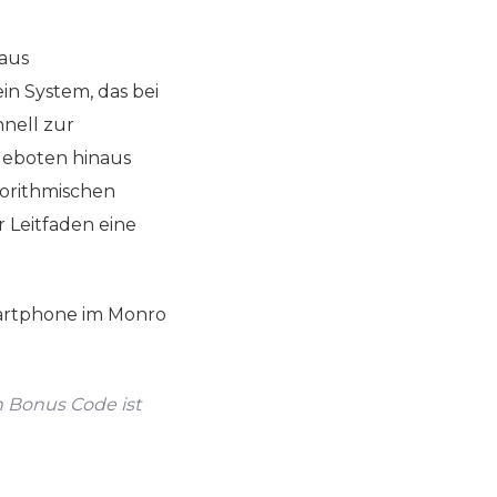
 aus
in System, das bei
hnell zur
ngeboten hinaus
gorithmischen
 Leitfaden eine
n Bonus Code ist