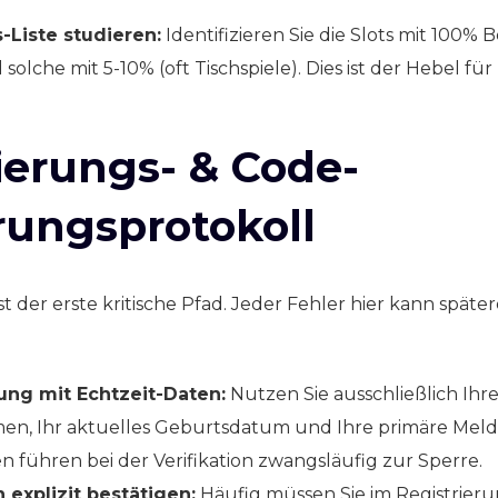
-Liste studieren:
Identifizieren Sie die Slots mit 100% 
solche mit 5-10% (oft Tischspiele). Dies ist der Hebel für 
ierungs- & Code-
rungsprotokoll
ist der erste kritische Pfad. Jeder Fehler hier kann spä
ung mit Echtzeit-Daten:
Nutzen Sie ausschließlich Ihre
n, Ihr aktuelles Geburtsdatum und Ihre primäre Meld
führen bei der Verifikation zwangsläufig zur Sperre.
 explizit bestätigen:
Häufig müssen Sie im Registrieru