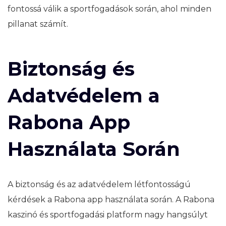
fontossá válik a sportfogadások során, ahol minden
pillanat számít.
Biztonság és
Adatvédelem a
Rabona App
Használata Során
A biztonság és az adatvédelem létfontosságú
kérdések a Rabona app használata során. A Rabona
kaszinó és sportfogadási platform nagy hangsúlyt