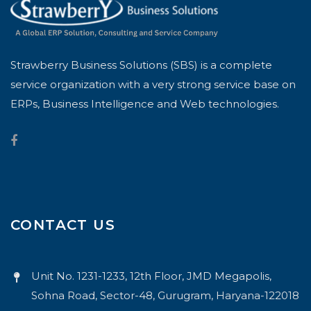
Strawberry Business Solutions (SBS) is a complete
service organization with a very strong service base on
ERPs, Business Intelligence and Web technologies.
CONTACT US
Unit No. 1231-1233, 12th Floor, JMD Megapolis,
Sohna Road, Sector-48, Gurugram, Haryana-122018