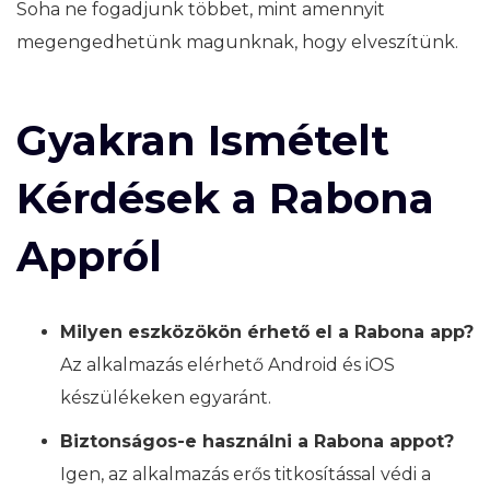
Soha ne fogadjunk többet, mint amennyit
megengedhetünk magunknak, hogy elveszítünk.
Gyakran Ismételt
Kérdések a Rabona
Appról
Milyen eszközökön érhető el a Rabona app?
Az alkalmazás elérhető Android és iOS
készülékeken egyaránt.
Biztonságos-e használni a Rabona appot?
Igen, az alkalmazás erős titkosítással védi a