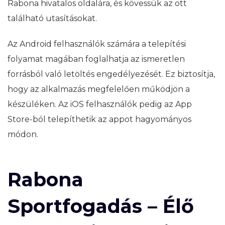
Rabona hivatalos oldalára, és kövessük az ott
található utasításokat.
Az Android felhasználók számára a telepítési
folyamat magában foglalhatja az ismeretlen
forrásból való letöltés engedélyezését. Ez biztosítja,
hogy az alkalmazás megfelelően működjön a
készüléken. Az iOS felhasználók pedig az App
Store-ból telepíthetik az appot hagyományos
módon.
Rabona
Sportfogadás – Élő