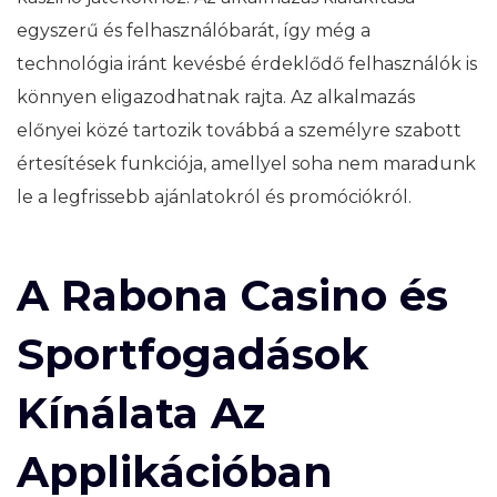
egyszerű és felhasználóbarát, így még a
technológia iránt kevésbé érdeklődő felhasználók is
könnyen eligazodhatnak rajta. Az alkalmazás
előnyei közé tartozik továbbá a személyre szabott
értesítések funkciója, amellyel soha nem maradunk
le a legfrissebb ajánlatokról és promóciókról.
A Rabona Casino és
Sportfogadások
Kínálata Az
Applikációban