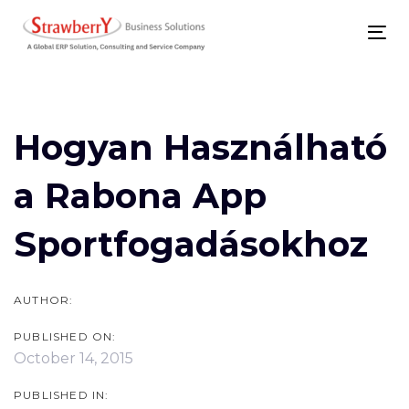
Skip
Skip
links
to
To
primary
nav
Post
navigation
navigation
Skip
Hogyan Használható
to
a Rabona App
content
Sportfogadásokhoz
AUTHOR:
PUBLISHED ON:
October 14, 2015
PUBLISHED IN: