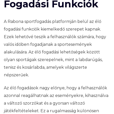
Fogadási Funkciók
A Rabona sportfogadás platformján belül az élő
fogadási funkciók kiemelkedő szerepet kapnak.
Ezek lehetővé teszik a felhasználók számára, hogy
valós időben fogadjanak a sportesemények
alakulására. Az élő fogadási lehetőségek között
olyan sportágak szerepelnek, mint a labdarúgás,
tenisz és kosárlabda, amelyek világszerte
népszerűek.
Az élő fogadások nagy előnye, hogy a felhasználók
azonnal reagálhatnak az eseményekre, kihasználva
a változó szorzókat és a gyorsan változó
játékfeltételeket. Ez a rugalmasság különösen