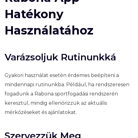
Hatékony
Használatához
Varázsoljuk Rutinunkká
Gyakori használat esetén érdemes beépíteni a
mindennapi rutinunkba. Például, ha rendszeresen
fogadunk a Rabona sportfogadási rendszerén
keresztül, mindig ellenőrizzük az aktuális
mérkőzéseket és ajánlatokat.
Szervezzük Meg