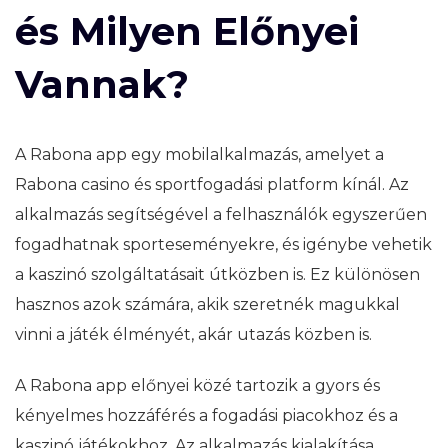
és Milyen Előnyei
Vannak?
A Rabona app egy mobilalkalmazás, amelyet a
Rabona casino és sportfogadási platform kínál. Az
alkalmazás segítségével a felhasználók egyszerűen
fogadhatnak sporteseményekre, és igénybe vehetik
a kaszinó szolgáltatásait útközben is. Ez különösen
hasznos azok számára, akik szeretnék magukkal
vinni a játék élményét, akár utazás közben is.
A Rabona app előnyei közé tartozik a gyors és
kényelmes hozzáférés a fogadási piacokhoz és a
kaszinó játékokhoz. Az alkalmazás kialakítása