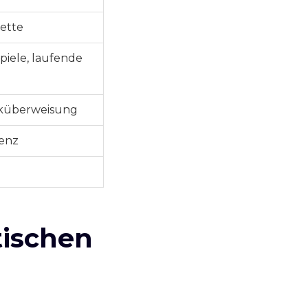
lette
piele, laufende
anküberweisung
zenz
tischen