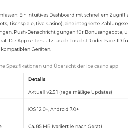
assen: Ein intuitives Dashboard mit schnellem Zugriff 
ots, Tischspiele, Live-Casino), eine integrierte Zahlungsse
ngen, Push-Benachrichtigungen für Bonusangebote, un
t. Die App unterstützt auch Touch-ID oder Face-ID für
uf kompatiblen Geräten.
che Spezifikationen und Übersicht der Ice casino app
Details
Aktuell v2.5.1 (regelmäßige Updates)
iOS 12.0+, Android 7.0+
e
Ca. 85 MB (variiert je nach Gerät)