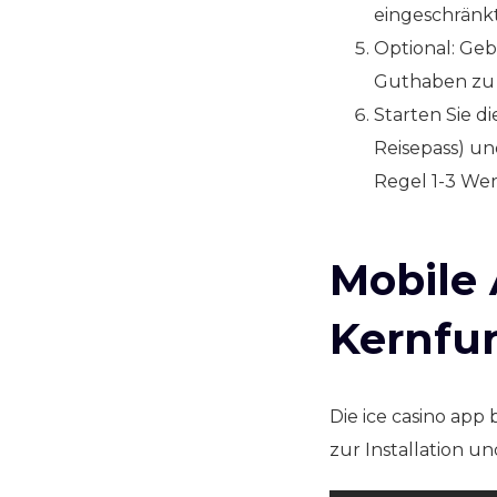
eingeschränkt
Optional: Geb
Guthaben zu 
Starten Sie 
Reisepass) un
Regel 1-3 Wer
Mobile 
Kernfu
Die ice casino app 
zur Installation u