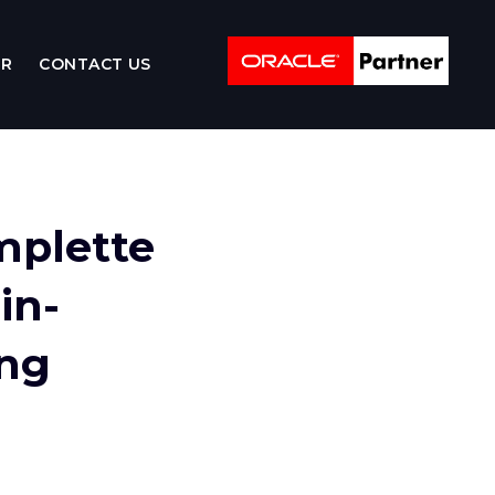
ER
CONTACT US
mplette
in-
ung