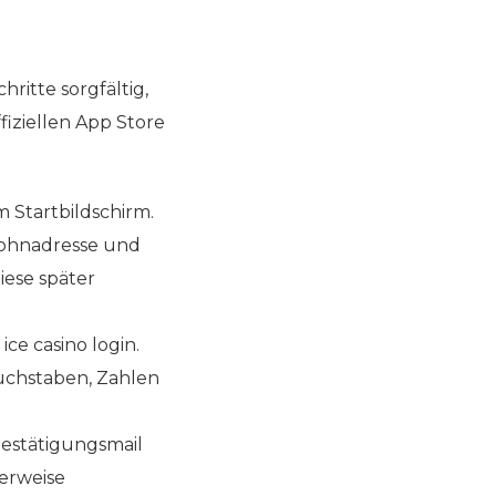
hritte sorgfältig,
iziellen App Store
m Startbildschirm.
Wohnadresse und
iese später
ce casino login.
uchstaben, Zahlen
Bestätigungsmail
herweise