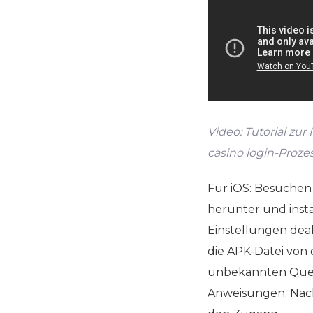
Video: Tutorial zur 
casino login-Proze
Für iOS: Besuchen 
herunter und instal
Einstellungen deak
die APK-Datei von d
unbekannten Quell
Anweisungen. Nach d