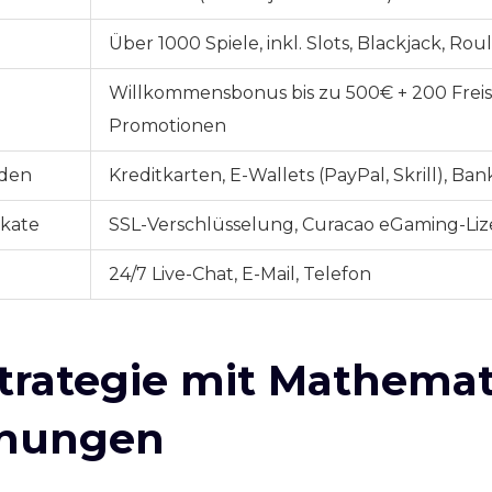
Über 1000 Spiele, inkl. Slots, Blackjack, Rou
Willkommensbonus bis zu 500€ + 200 Freis
Promotionen
den
Kreditkarten, E-Wallets (PayPal, Skrill), B
ikate
SSL-Verschlüsselung, Curacao eGaming-Li
24/7 Live-Chat, E-Mail, Telefon
trategie mit Mathema
nungen