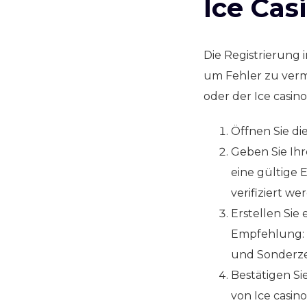
Ice Cas
Die Registrierung i
um Fehler zu verm
oder der Ice casin
Öffnen Sie di
Geben Sie Ih
eine gültige 
verifiziert w
Erstellen Sie
Empfehlung: 
und Sonderze
Bestätigen Si
von Ice casino