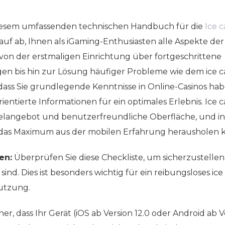
esem umfassenden technischen Handbuch für die
Ice c
rauf ab, Ihnen als iGaming-Enthusiasten alle Aspekte de
von der erstmaligen Einrichtung über fortgeschrittene
 bis hin zur Lösung häufiger Probleme wie dem ice cas
ass Sie grundlegende Kenntnisse in Online-Casinos hab
sorientierte Informationen für ein optimales Erlebnis. Ice 
pielangebot und benutzerfreundliche Oberfläche, und in
ie das Maximum aus der mobilen Erfahrung herausholen 
en:
Überprüfen Sie diese Checkliste, um sicherzustellen,
ind. Dies ist besonders wichtig für ein reibungsloses ice
Nutzung.
cher, dass Ihr Gerät (iOS ab Version 12.0 oder Android ab V