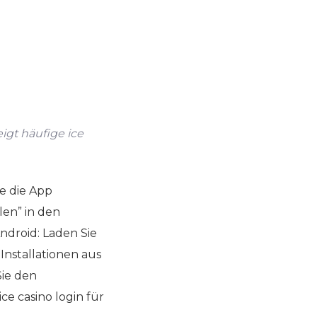
eigt häufige ice
ie die App
len” in den
ndroid: Laden Sie
 Installationen aus
ie den
ce casino login für