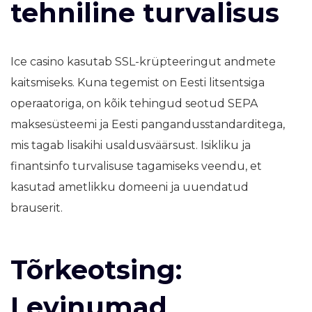
tehniline turvalisus
Ice casino kasutab SSL-krüpteeringut andmete
kaitsmiseks. Kuna tegemist on Eesti litsentsiga
operaatoriga, on kõik tehingud seotud SEPA
maksesüsteemi ja Eesti pangandusstandarditega,
mis tagab lisakihi usaldusväärsust. Isikliku ja
finantsinfo turvalisuse tagamiseks veendu, et
kasutad ametlikku domeeni ja uuendatud
brauserit.
Tõrkeotsing:
Levinumad