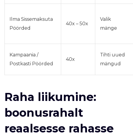
Ilma Sissemaksuta
Valik
40x – 50x
Pöörded
mänge
Kampaania /
Tihti uued
40x
Postkasti Pöörded
mängud
Raha liikumine:
boonusrahalt
reaalsesse rahasse