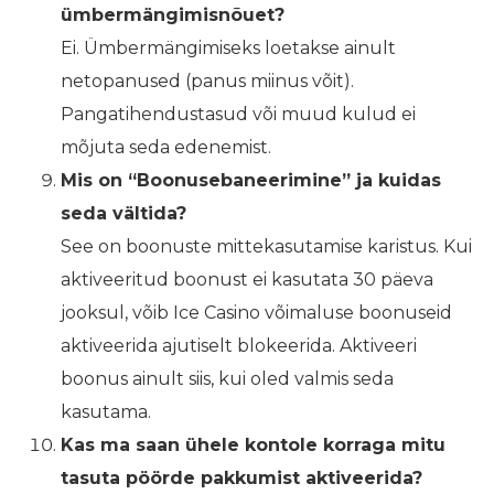
ümbermängimisnõuet?
Ei. Ümbermängimiseks loetakse ainult
netopanused (panus miinus võit).
Pangatihendustasud või muud kulud ei
mõjuta seda edenemist.
Mis on “Boonusebaneerimine” ja kuidas
seda vältida?
See on boonuste mittekasutamise karistus. Kui
aktiveeritud boonust ei kasutata 30 päeva
jooksul, võib Ice Casino võimaluse boonuseid
aktiveerida ajutiselt blokeerida. Aktiveeri
boonus ainult siis, kui oled valmis seda
kasutama.
Kas ma saan ühele kontole korraga mitu
tasuta pöörde pakkumist aktiveerida?