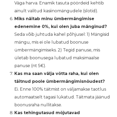
Väga harva. Enamik tasuta pöördeid kehtib
ainult valitud kasiinomängudele (slotid).
Miks näitab minu ümbermängimise
edenemine 0%, kui olen juba mänginud?
Seda võib juhtuda kahel põhjusel: 1) Mängisid
mängu, mis ei ole lubatud boonuse
ümbermängimiseks. 2) Tegid panuse, mis
ületab boonusega lubatud maksimaalse
panuse (nt 5€).
Kas ma saan välja võtta raha, kui olen
täitnud poole ümbermängimisnõudest?
Ei. Enne 100% täitmist on väljamakse taotlus
automaatselt tagasi lükatud. Täitmata jäänud
boonusraha nullitakse.
Kas tehingutasud mõjutavad