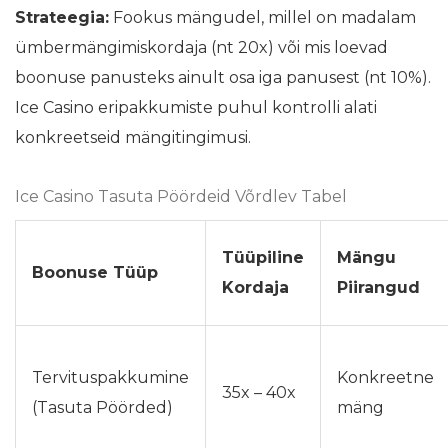
Strateegia:
Fookus mängudel, millel on madalam
ümbermängimiskordaja (nt 20x) või mis loevad
boonuse panusteks ainult osa iga panusest (nt 10%).
Ice Casino eripakkumiste puhul kontrolli alati
konkreetseid mängitingimusi.
Ice Casino Tasuta Pöördeid Võrdlev Tabel
Tüüpiline
Mängu
Boonuse Tüüp
Kordaja
Piirangud
Tervituspakkumine
Konkreetne
35x – 40x
(Tasuta Pöörded)
mäng